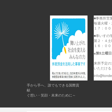
■事務所営
毎週火曜・
１７：００
■車いすの
第２・４土
１６：００
※第5土曜
来所予定の
いただける
info@tond
手から手へ、誰でもできる国際貢
献 
ぐ想い・笑顔・未来のために～