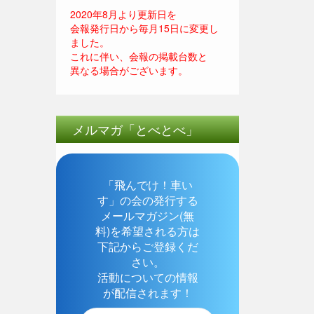
2020年8月より更新日を
会報発行日から毎月15日に変更し
ました。
これに伴い、会報の掲載台数と
異なる場合がございます。
メルマガ「とべとべ」
「飛んでけ！車い
す」の会の発行する
メールマガジン(無
料)を希望される方は
下記からご登録くだ
さい。
活動についての情報
が配信されます！