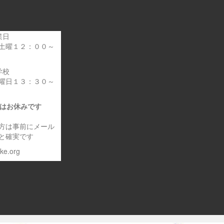
業日
土曜１２：００～
学校
曜日１３：３０～
日はお休みです
方は事前にメール
と確実です
eke.org
～車いす