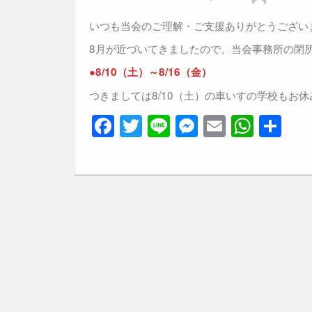
k
いつも当会のご理解・ご支援ありがとうござい
8月が近づいてきましたので、当会事務所の閉
●8/10（土）～8/16（金）
つきましては8/10（土）の車いすの学校もお
F
T
Li
M
E
W
共
a
wi
n
e
m
h
有
c
tt
e
ss
ail
at
e
er
e
s
b
n
A
o
g
p
o
er
p
k