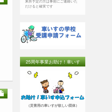
来所予定の方は事前にご連絡いた
だけると確実です
25周年事業お助け！車いす
（災害用の車いすが欲しい団体）