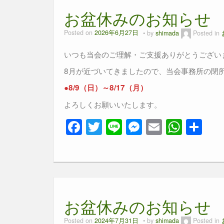
お盆休みのお知らせ
Posted on
2026年6月27日
by
shimada
Posted in
いつも当会のご理解・ご支援ありがとうござい
8月が近づいてきましたので、当会事務所の閉
●8/9（日）～8/17（月）
よろしくお願いいたします。
F
T
Li
M
E
W
共
a
wi
n
e
m
h
有
c
tt
e
ss
ail
at
e
er
e
s
b
n
A
お盆休みのお知らせ
o
g
p
o
er
p
Posted on
2024年7月31日
by
shimada
Posted in