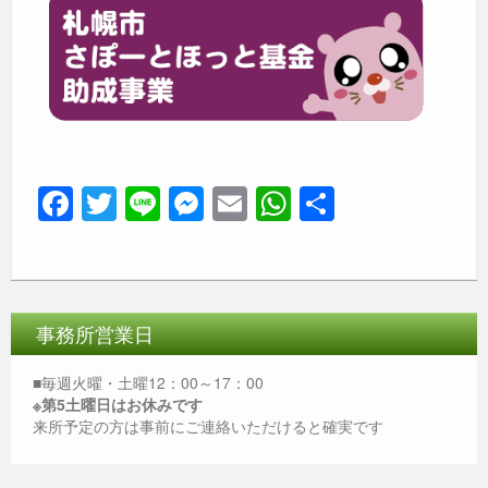
F
T
Li
M
E
W
共
a
wi
n
e
m
h
有
c
tt
e
ss
ail
at
e
er
e
s
b
n
A
事務所営業日
o
g
p
■毎週火曜・土曜12：00～17：00
o
er
p
※第5土曜日はお休みです
来所予定の方は事前にご連絡いただけると確実です
k