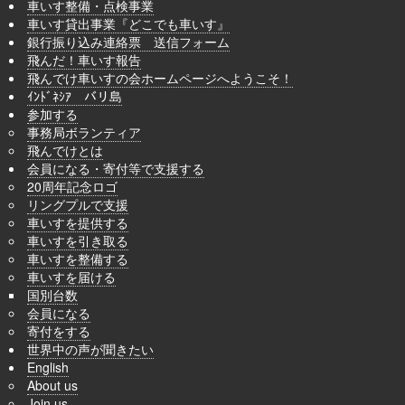
車いす整備・点検事業
車いす貸出事業『どこでも車いす』
銀行振り込み連絡票 送信フォーム
飛んだ！車いす報告
飛んでけ車いすの会ホームページへようこそ！
ｲﾝﾄﾞﾈｼｱ バリ島
参加する
事務局ボランティア
飛んでけとは
会員になる・寄付等で支援する
20周年記念ロゴ
リングプルで支援
車いすを提供する
車いすを引き取る
車いすを整備する
車いすを届ける
国別台数
会員になる
寄付をする
世界中の声が聞きたい
English
About us
Join us