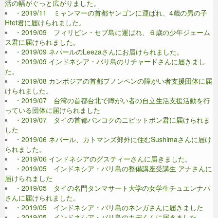
活の幅がぐっと広がりました。
・2019/11 ミャンマーの首都ヤンゴンに運ばれ、4歳の男の子
Htet君に届けられました。
・2019/09 フィリピン・セブ島に運ばれ、６歳の少年ジェーム
ス君に届けられました。
・2019/09 ネパールのLeezaさんにお届けられました。
・2019/09 インドネシア・バリ島のリチャードさんに届きまし
た。
・2019/08 カンボジアの首都プノンペンの障がい者支援団体に届
けられました。
・2019/07 台湾の首都台北で障がい者の自立生活支援活動を行
っている団体に届けられました
・2019/07 タイの首都バンコクのニピットポン君に届けられま
した
・2019/06 ネパール、カトマンズ郊外に住むSushimaさんに届け
られました。
・2019/06 インドネシアのグスティーさんに届きました。
・2019/05 インドネシア・バリ島の整備講座受講生 アナさんに
届けられました
・2019/05 タイの名門タンマサート大学の女学生チュエンナパ
さんに届けられました。
・2019/05 インドネシア・バリ島のネンガさんに届きました
・2019/05 インドネシア・バリ島のカデくんに届きました