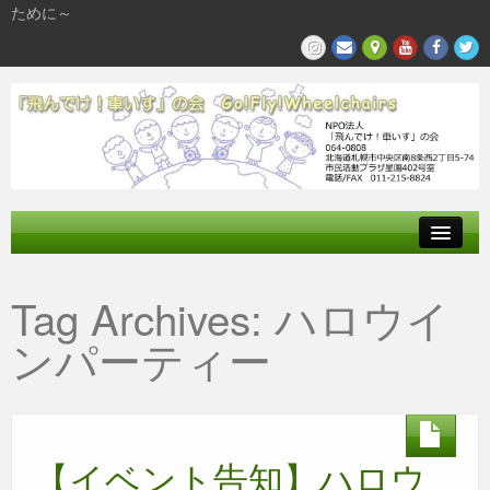
ために～
飛んでけとは
Tag Archives:
ハロウイ
参加する
ンパーティー
私たちの活動
【イベント告知】ハロウ