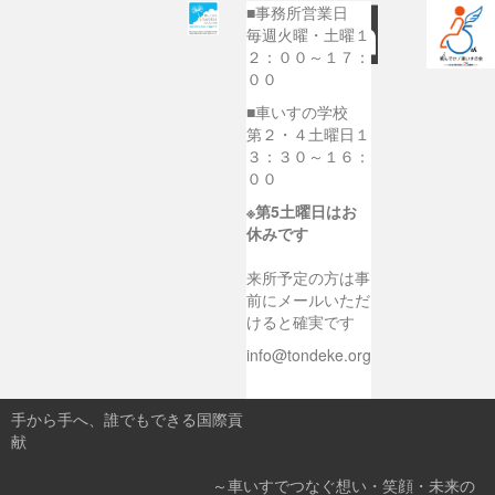
■事務所営業日
毎週火曜・土曜１
２：００～１７：
００
■車いすの学校
第２・４土曜日１
３：３０～１６：
００
※第5土曜日はお
休みです
来所予定の方は事
前にメールいただ
けると確実です
info@tondeke.org
手から手へ、誰でもできる国際貢
献
～車いすでつなぐ想い・笑顔・未来の