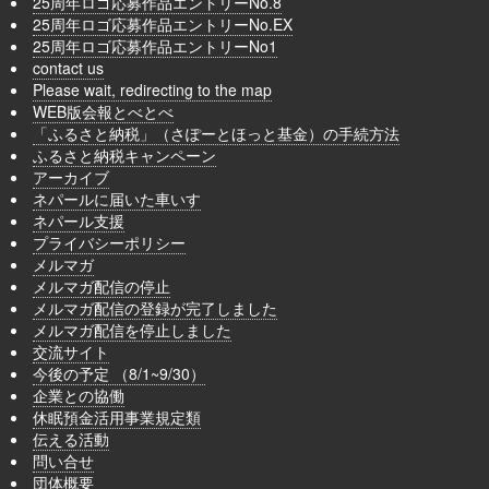
25周年ロゴ応募作品エントリーNo.8
25周年ロゴ応募作品エントリーNo.EX
25周年ロゴ応募作品エントリーNo1
contact us
Please wait, redirecting to the map
WEB版会報とべとべ
「ふるさと納税」（さぽーとほっと基金）の手続方法
ふるさと納税キャンペーン
アーカイブ
ネパールに届いた車いす
ネパール支援
プライバシーポリシー
メルマガ
メルマガ配信の停止
メルマガ配信の登録が完了しました
メルマガ配信を停止しました
交流サイト
今後の予定 （8/1~9/30）
企業との協働
休眠預金活用事業規定類
伝える活動
問い合せ
団体概要