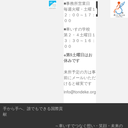
■事務所営業日
毎週火曜・土曜１
２：００～１７：
００
■車いすの学校
第２・４土曜日１
３：３０～１６：
００
※第5土曜日はお
休みです
来所予定の方は事
前にメールいただ
けると確実です
info@tondeke.org
手から手へ、誰でもできる国際貢
献
～車いすでつなぐ想い・笑顔・未来の