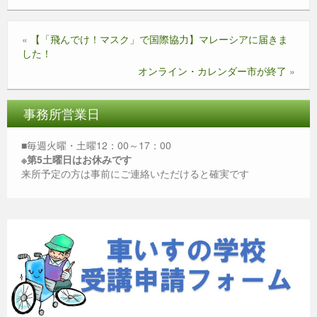
c
tt
e
ss
ail
at
e
er
e
s
«
【「飛んでけ！マスク」で国際協力】マレーシアに届きま
b
n
A
した！
o
g
p
オンライン・カレンダー市が終了
»
o
er
p
k
事務所営業日
■毎週火曜・土曜12：00～17：00
※第5土曜日はお休みです
来所予定の方は事前にご連絡いただけると確実です