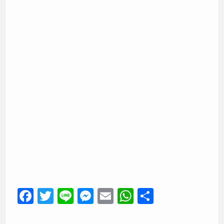
F
T
Li
M
E
W
共
a
wi
n
e
m
h
有