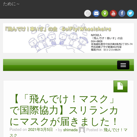
ために～
飛んでけとは
参加する
【「飛んでけ！マスク」
私たちの活動
で国際協力】スリランカ
にマスクが届きました！
Posted on
2021年3月5日
by
shimada
Posted in
飛んでけ！マ
スク