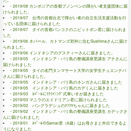
・2019/08 カンボジアの首都プノンペンの障がい者支援団体に届
けられました。
・2019/07 台湾の首都台北で障がい者の自立生活支援活動を行
っている団体に届けられました
・2019/07 タイの首都バンコクのニピットポン君に届けられま
した
・2019/06 ネパール、カトマンズ郊外に住むSushimaさんに届け
られました。
・2019/06 インドネシアのグスティーさんに届きました。
・2019/05 インドネシア・バリ島の整備講座受講生 アナさんに
届けられました
・2019/05 タイの名門タンマサート大学の女学生チュエンナパ
さんに届けられました。
・2019/05 インドネシア・バリ島のネンガさんに届きました
・2019/05 インドネシア・バリ島のカデくんに届きました
・2019/03 ﾈﾊﾟｰﾙにﾘｸﾗｲﾆﾝｸﾞ式車いすが届きました
・2019/03 マニラのエイドリアン君に届けられました
・2019/02 バングラデシュのｱﾌﾘﾔちゃんに届きました
・2019/02 インドネシア・バリ島の整備講座受講生 カデックさ
んに届けられました
・2019/01 ﾈﾊﾟｰﾙのSamar君（6歳）はお母さまと外出できるよ
うになりました