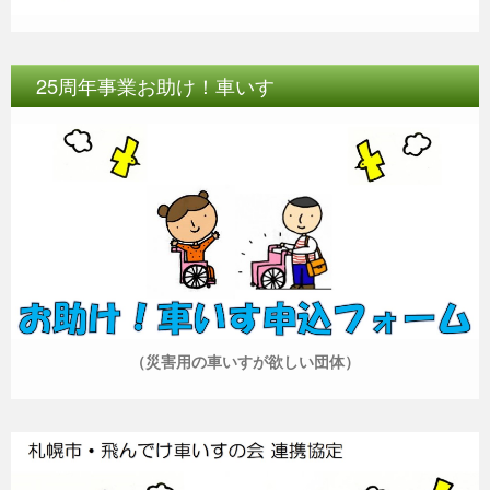
25周年事業お助け！車いす
（災害用の車いすが欲しい団体）