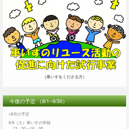
（車いすをくださる方）
今後の予定 （8/1~9/30）
○8月の予定
8/8（土）車いすの学校
13：30～16：00