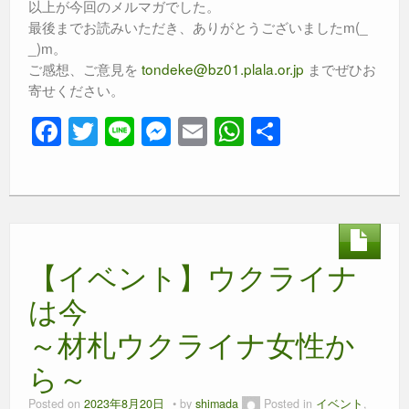
以上が今回のメルマガでした。
最後までお読みいただき、ありがとうございましたm(_
_)m。
ご感想、ご意見を
tondeke@bz01.plala.or.jp
までぜひお
寄せください。
F
T
Li
M
E
W
共
a
wi
n
e
m
h
有
c
tt
e
ss
ail
at
e
er
e
s
b
n
A
【イベント】ウクライナ
o
g
p
o
er
p
は今
k
～材札ウクライナ女性か
ら～
Posted on
2023年8月20日
by
shimada
Posted in
イベント
,