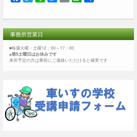
a
wi
n
e
m
h
有
c
tt
e
ss
ail
at
e
er
e
s
b
n
A
事務所営業日
o
g
p
■毎週火曜・土曜12：00～17：00
o
er
p
※第5土曜日はお休みです
来所予定の方は事前にご連絡いただけると確実です
k