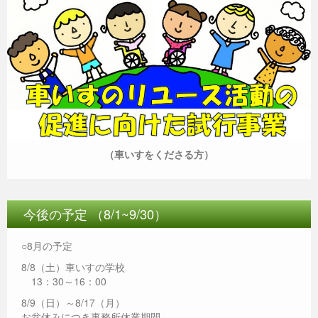
（車いすをくださる方）
今後の予定 （8/1~9/30）
○8月の予定
8/8（土）車いすの学校
13：30～16：00
8/9（日）～8/17（月）
お盆休みにつき事務所休業期間