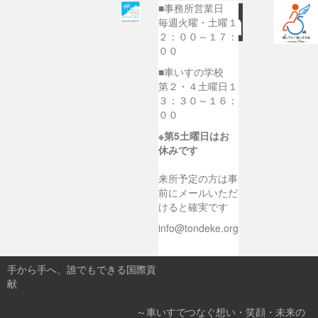
■事務所営業日
毎週火曜・土曜１
２：００～１７：
００
■車いすの学校
第２・４土曜日１
３：３０～１６：
００
※第5土曜日はお
休みです
来所予定の方は事
前にメールいただ
けると確実です
info@tondeke.org
手から手へ、誰でもできる国際貢
献
～車いすでつなぐ想い・笑顔・未来の