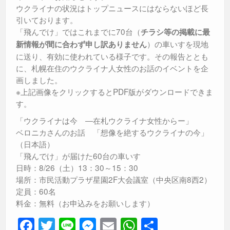
ウクライナの状況はトップニュースにはならないほど長
引いております。
「飛んでけ」ではこれまでに70台（
チラシ等の掲載に最
）の車いすを現地
新情報が間に合わず申し訳ありません
に送り、有効に使われている様子です。その報告ととも
に、札幌在住のウクライナ人女性のお話のイベントを企
画しました。
※上記画像をクリックするとPDF版がダウンロードできま
す。
「ウクライナは今 ―在札ウクライナ女性からー」
ベロニカさんのお話 「想像を絶するウクライナの今」
（日本語）
「飛んでけ」が届けた60台の車いす
日時：8/26（土）13：30～15：30
場所：市民活動プラザ星園2F大会議室（中央区南8西2）
定員：60名
料金：無料（お申込みをお願いします）
F
T
Li
M
E
W
共