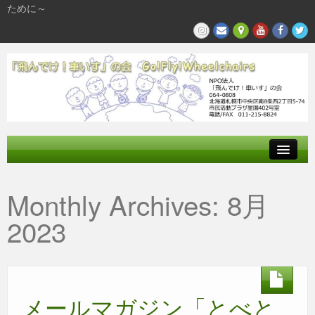
ために～
飛んでけとは
Monthly Archives:
8月
参加する
2023
私たちの活動
メールマガジン「とべと