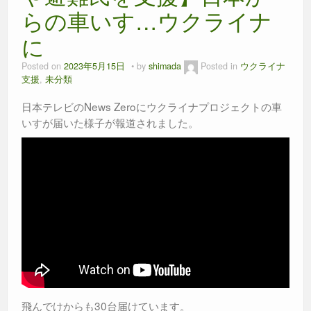
k
らの車いす…ウクライナ
に
Posted on
2023年5月15日
by
shimada
Posted in
ウクライナ
支援
,
未分類
日本テレビのNews Zeroにウクライナプロジェクトの車
いすが届いた様子が報道されました。
飛んでけからも30台届けています。