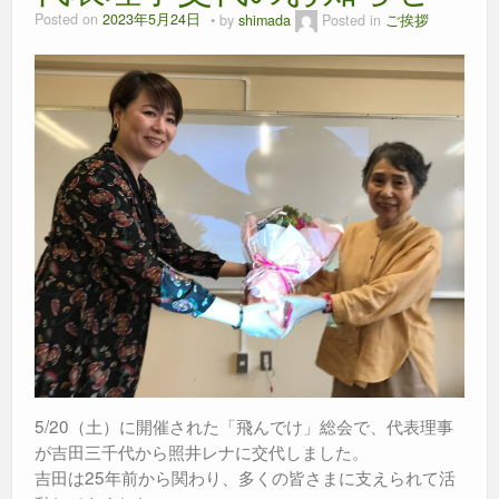
Posted on
2023年5月24日
by
shimada
Posted in
ご挨拶
5/20（土）に開催された「飛んでけ」総会で、代表理事
が吉田三千代から照井レナに交代しました。
吉田は25年前から関わり、多くの皆さまに支えられて活