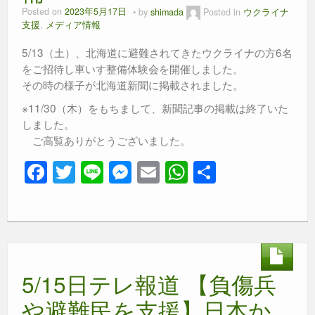
Posted on
2023年5月17日
by
shimada
Posted in
ウクライナ
支援
,
メディア情報
5/13（土）、北海道に避難されてきたウクライナの方6名
をご招待し車いす整備体験会を開催しました。
その時の様子が北海道新聞に掲載されました。
※11/30（木）をもちまして、新聞記事の掲載は終了いた
しました。
ご高覧ありがとうございました。
F
T
Li
M
E
W
共
a
wi
n
e
m
h
有
c
tt
e
ss
ail
at
e
er
e
s
b
n
A
5/15日テレ報道 【負傷兵
o
g
p
o
er
p
や避難民を支援】日本か