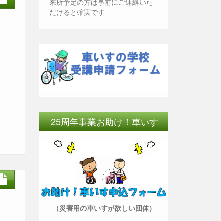
来所予定の方は事前にご連絡いた
だけると確実です
25周年事業お助け！車いす
（災害用の車いすが欲しい団体）