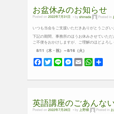
お盆休みのお知らせ
Posted on
2022年7月31日
by
shimada
Posted in
いつも当会をご支援いただきありがとうござい
下記の期間、事務所のほうお休みさせていただ
ご不便をおかけしますが、ご理解のほどよろし
8/11（木・祝）～8/16（火）
F
T
Li
M
E
W
共
a
wi
n
e
m
h
有
c
tt
e
ss
ail
at
e
er
e
s
b
n
A
英語講座のごあんな
o
g
p
o
er
p
Posted on
2022年7月28日
by
上野穣
Posted in
お