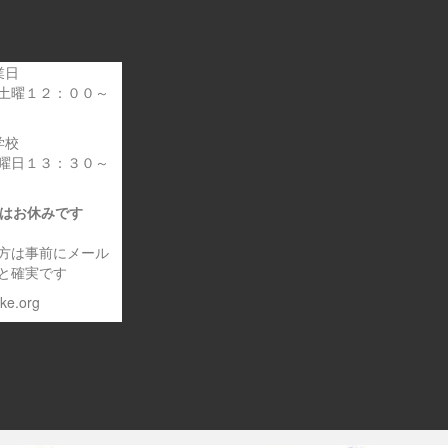
業日
土曜１２：００～
学校
曜日１３：３０～
日はお休みです
方は事前にメール
と確実です
eke.org
～車いす