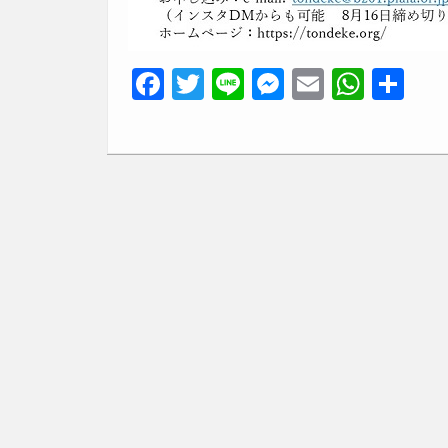
F
T
Li
M
E
W
共
a
wi
n
e
m
h
有
c
tt
e
ss
ail
at
e
er
e
s
b
n
A
o
g
p
o
er
p
k