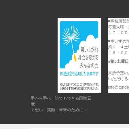
■事務所営
毎週火曜・
１７：００
■車いすの
第２・４土
１６：００
※第5土曜
来所予定の
いただける
info@tond
手から手へ、誰でもできる国際貢
献 
ぐ想い・笑顔・未来のために～