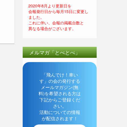
2020年8月より更新日を
会報発行日から毎月15日に変更し
ました。
これに伴い、会報の掲載台数と
異なる場合がございます。
メルマガ「とべとべ」
「飛んでけ！車い
す」の会の発行する
メールマガジン(無
料)を希望される方は
下記からご登録くだ
さい。
活動についての情報
が配信されます！