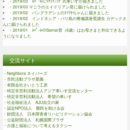
・2019/03 ﾈﾊﾟｰﾙにﾘｸﾗｲﾆﾝｸﾞ式車いすが届きました
・2019/03 マニラのエイドリアン君に届けられました
・2019/02 バングラデシュのｱﾌﾘﾔちゃんに届きました
・2019/02 インドネシア・バリ島の整備講座受講生 カデックさ
んに届けられました
・2019/01 ﾈﾊﾟｰﾙのSamar君（6歳）はお母さまと外出できるよ
うになりました
交流サイト
・Neighbors ネイバーズ
・市民活動プラザ星園
・有限会社さいとう工房
・特定非営利活動法人アジア車いす交流センター
・特定非営利活動法人 希望の車いす
・社会福祉法人 AJU自立の家
・認定NPO法人 難民を助ける会
・財団法人 日本障害者リハビリテーション協会
・公益財団法人 札幌国際プラザ
・介護と福祉について考えるタクシー