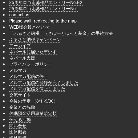
25周年ロゴ応募作品エントリーNo.EX
25周年ロゴ応募作品エントリーNo1
contact us
Please wait, redirecting to the map
WEB版会報とべとべ
「ふるさと納税」（さぽーとほっと基金）の手続方法
ふるさと納税キャンペーン
アーカイブ
ネパールに届いた車いす
ネパール支援
プライバシーポリシー
メルマガ
メルマガ配信の停止
メルマガ配信の登録が完了しました
メルマガ配信を停止しました
交流サイト
今後の予定 （8/1~9/30）
企業との協働
休眠預金活用事業規定類
伝える活動
問い合せ
団体概要
海外整備