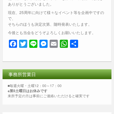
ありがとうございました。
現在、25周年に向けて様々なイベント等を企画中ですの
で、
そちらのほうも決定次第、随時発表いたします。
今後とも当会をどうぞよろしくお願いいたします。
F
T
Li
M
E
W
共
a
wi
n
e
m
h
有
c
tt
e
ss
ail
at
e
er
e
s
b
n
A
事務所営業日
o
g
p
■毎週火曜・土曜12：00～17：00
o
er
p
※第5土曜日はお休みです
来所予定の方は事前にご連絡いただけると確実です
k