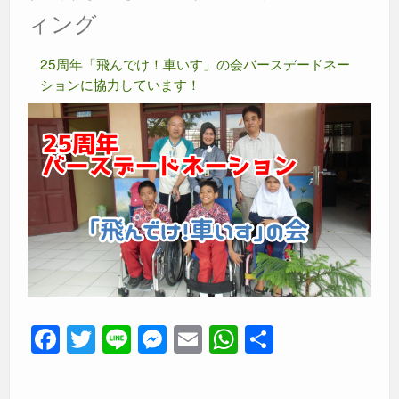
ィング
25周年「飛んでけ！車いす」の会バースデードネー
ションに協力しています！
F
T
Li
M
E
W
共
a
wi
n
e
m
h
有
c
tt
e
ss
ail
at