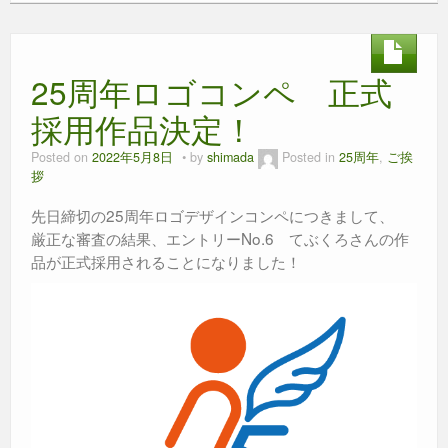
e
er
e
s
b
n
A
25周年ロゴコンペ 正式
o
g
p
o
er
p
採用作品決定！
k
Posted on
2022年5月8日
by
shimada
Posted in
25周年
,
ご挨
拶
先日締切の25周年ロゴデザインコンペにつきまして、
厳正な審査の結果、エントリーNo.6 てぶくろさんの作
品が正式採用されることになりました！