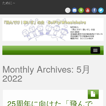
ために～
飛んでけとは
Monthly Archives:
5月
参加する
2022
私たちの活動
25周年に向けた「飛んで