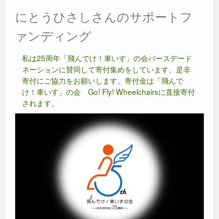
にとうひさしさんのサポートフ
ァンディング
私は25周年「飛んでけ！車いす」の会バースデード
ネーションに賛同して寄付集めをしています。是非
寄付にご協力をお願いします。寄付金は「飛んで
け！車いす」の会 Go! Fly! Wheelchairsに直接寄付
されます。