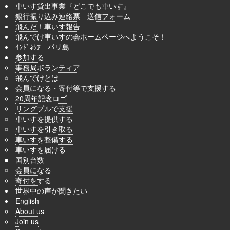
車いす貸出事業『どこでも車いす』
銀行振り込み連絡票 送信フォーム
飛んだ！車いす報告
飛んでけ車いすの会ホームページへようこそ！
ｲﾝﾄﾞﾈｼｱ バリ島
参加する
事務局ボランティア
飛んでけとは
会員になる・寄付等で支援する
20周年記念ロゴ
リングプルで支援
車いすを提供する
車いすを引き取る
車いすを整備する
車いすを届ける
国別台数
会員になる
寄付をする
世界中の声が聞きたい
English
About us
Join us