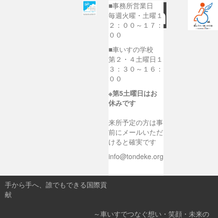
■事務所営業日
毎週火曜・土曜１
２：００～１７：
００
■車いすの学校
第２・４土曜日１
３：３０～１６：
００
※第5土曜日はお
休みです
来所予定の方は事
前にメールいただ
けると確実です
info@tondeke.org
手から手へ、誰でもできる国際貢
献
～車いすでつなぐ想い・笑顔・未来の