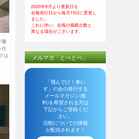
2020年8月より更新日を
会報発行日から毎月15日に変更し
ました。
これに伴い、会報の掲載台数と
異なる場合がございます。
が趣
を仕
クは
メルマガ「とべとべ」
「飛んでけ！車い
す」の会の発行する
メールマガジン(無
料)を希望される方は
下記からご登録くだ
さい。
活動についての情報
が配信されます！