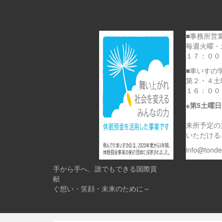
■事務所営
毎週火曜・
１７：００
■車いすの
第２・４土
１６：００
※第5土曜
来所予定の
いただける
info@tond
手から手へ、誰でもできる国際貢
献 
ぐ想い・笑顔・未来のために～