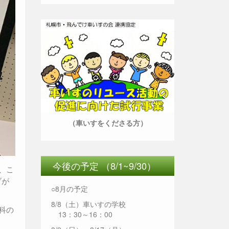
（車いすをくださる方）
今後の予定 （8/1~9/30）
、こ
ブが
○8月の予定
8/8（土）車いすの学校
科の
13：30～16：00