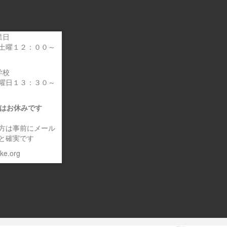
業日
土曜１２：００～
学校
曜日１３：３０～
日はお休みです
方は事前にメール
と確実です
eke.org
～車いす