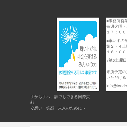
■事務所営
毎週火曜・
１７：００
■車いすの
第２・４土
１６：００
※第5土曜
来所予定の
いただける
info@tond
手から手へ、誰でもできる国際貢
献 
ぐ想い・笑顔・未来のために～