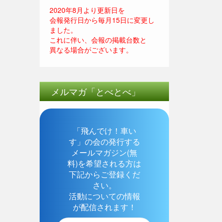
2020年8月より更新日を
会報発行日から毎月15日に変更し
ました。
これに伴い、会報の掲載台数と
異なる場合がございます。
メルマガ「とべとべ」
「飛んでけ！車い
す」の会の発行する
メールマガジン(無
料)を希望される方は
下記からご登録くだ
さい。
活動についての情報
が配信されます！