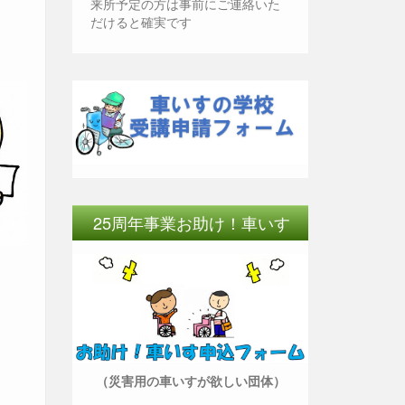
来所予定の方は事前にご連絡いた
だけると確実です
25周年事業お助け！車いす
（災害用の車いすが欲しい団体）