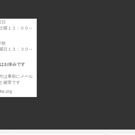
業日
土曜１２：００～
学校
曜日１３：３０～
日はお休みです
方は事前にメール
と確実です
eke.org
～車いす