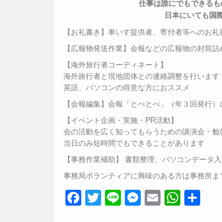
仕事は
誰にでもできるも
日本にいても国
【お礼書き】車いす提供者、寄付者等へのお礼
【広報物発送作業】会報などの広報物の封筒
【海外旅行者コーディネート】
海外旅行者と現地団体との連絡調整を行います
英語、パソコンの得意な方におススメ
【会報編集】会報「とべとべ」（年３回発行）
【イベント企画・実施・PR活動】
会の活動を広く知ってもらうための講演会・勉
当日のみ短時間でもできることがあります
【事務作業補助】 書類整理、パソコンデータ
事務局ボランティアに興味のある方は事務所ま
F
T
Li
M
E
W
共
a
wi
n
e
m
h
有