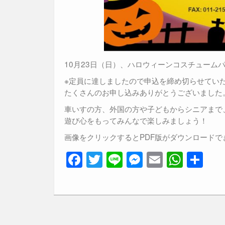
10月23日（日）、ハロウィーンコスチューム
※定員に達しましたので申込を締め切らせてい
たくさんのお申し込みありがとうございました
車いすの方、外国の方や子どもからシニアまで
遊び心をもってみんなで楽しみましょう！
画像をクリックするとPDF版がダウンロードで
F
T
Li
M
E
W
共
a
wi
n
e
m
h
有
c
tt
e
ss
ail
at
e
er
e
s
b
n
A