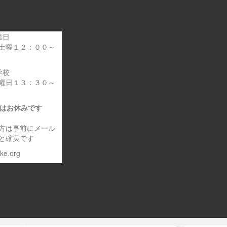
業日
土曜１２：００～
学校
曜日１３：３０～
日はお休みです
方は事前にメール
と確実です
eke.org
～車いす