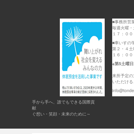
■事務所営
毎週火曜・
１７：００
■車いすの
第２・４土
１６：００
※第5土曜
来所予定の
いただける
info@tond
手から手へ、誰でもできる国際貢
献 
ぐ想い・笑顔・未来のために～