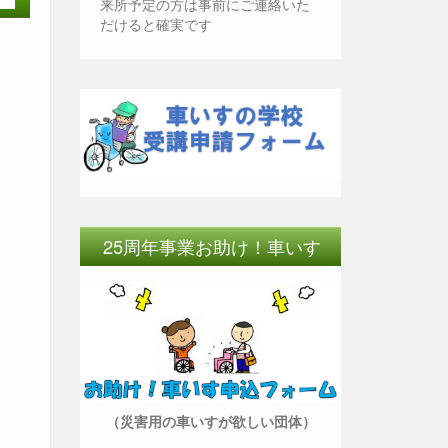
来所予定の方は事前にご連絡いた
だけると確実です
25周年事業お助け！車いす
（災害用の車いすが欲しい団体）