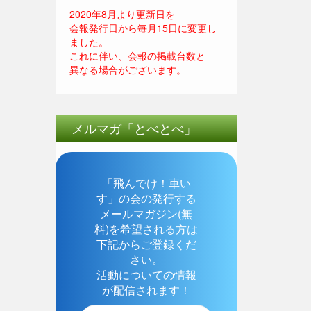
2020年8月より更新日を
会報発行日から毎月15日に変更し
ました。
これに伴い、会報の掲載台数と
異なる場合がございます。
メルマガ「とべとべ」
「飛んでけ！車い
す」の会の発行する
メールマガジン(無
料)を希望される方は
下記からご登録くだ
さい。
活動についての情報
が配信されます！