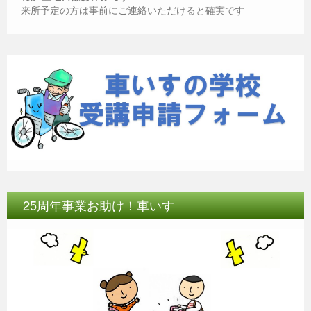
o
er
p
来所予定の方は事前にご連絡いただけると確実です
k
25周年事業お助け！車いす