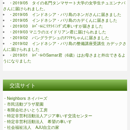
・2019/05 タイの名門タンマサート大学の女学生チュエンナパ
さんに届けられました。
・2019/05 インドネシア・バリ島のネンガさんに届きました
・2019/05 インドネシア・バリ島のカデくんに届きました
・2019/03 ﾈﾊﾟｰﾙにﾘｸﾗｲﾆﾝｸﾞ式車いすが届きました
・2019/03 マニラのエイドリアン君に届けられました
・2019/02 バングラデシュのｱﾌﾘﾔちゃんに届きました
・2019/02 インドネシア・バリ島の整備講座受講生 カデックさ
んに届けられました
・2019/01 ﾈﾊﾟｰﾙのSamar君（6歳）はお母さまと外出できるよ
うになりました
交流サイト
・Neighbors ネイバーズ
・市民活動プラザ星園
・有限会社さいとう工房
・特定非営利活動法人アジア車いす交流センター
・特定非営利活動法人 希望の車いす
・社会福祉法人 AJU自立の家