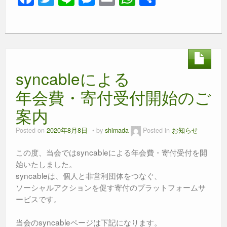
a
wi
n
e
m
h
有
c
tt
e
ss
ail
at
e
er
e
s
b
n
A
syncableによる
o
g
p
o
er
p
年会費・寄付受付開始のご
k
案内
Posted on
2020年8月8日
by
shimada
Posted in
お知らせ
この度、当会ではsyncableによる年会費・寄付受付を開
始いたしました。
syncableは、個人と非営利団体をつなぐ、
ソーシャルアクションを促す寄付のプラットフォームサ
ービスです。
当会のsyncableページは下記になります。