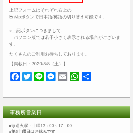
上記フォームはそれぞれ右上の
En/Jpボタンで日本語/英語の切り替え可能です。
※上記ボタンにつきまして、
パソコン版では若干小さく表示される場合がございま
す。
たくさんのご利用お待ちしております。
【掲載日：2020/8/8（土）】
F
T
Li
M
E
W
共
a
wi
n
e
m
h
有
c
tt
e
ss
ail
at
e
er
e
s
b
n
A
事務所営業日
o
g
p
■毎週火曜・土曜12：00～17：00
※第5土曜日はお休みです