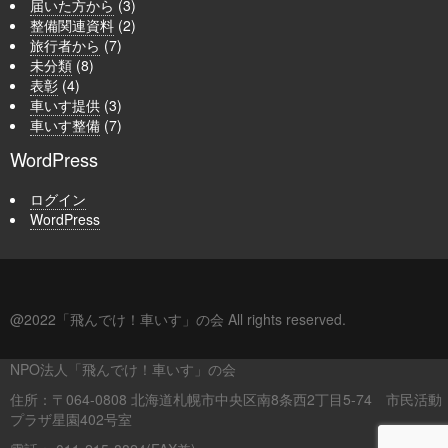
届いた方から
(3)
整備関連資料
(2)
旅行者から
(7)
未分類
(8)
表彰
(4)
車いす提供
(3)
車いす整備
(7)
WordPress
ログイン
WordPress
@2022「飛んでけ！車いす」の会 All rights reserved.
NPO法人「飛んでけ！車いす」の会
住所：〒064-0808 北海道札幌市中央区南8条西2丁目5-74 市民活動
プラザ星園402号室