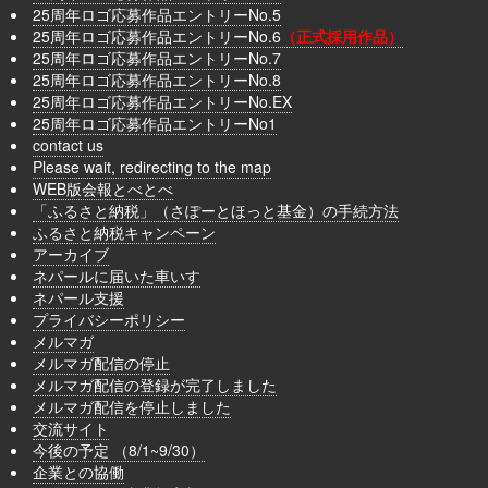
25周年ロゴ応募作品エントリーNo.5
25周年ロゴ応募作品エントリーNo.6
（正式採用作品）
25周年ロゴ応募作品エントリーNo.7
25周年ロゴ応募作品エントリーNo.8
25周年ロゴ応募作品エントリーNo.EX
25周年ロゴ応募作品エントリーNo1
contact us
Please wait, redirecting to the map
WEB版会報とべとべ
「ふるさと納税」（さぽーとほっと基金）の手続方法
ふるさと納税キャンペーン
アーカイブ
ネパールに届いた車いす
ネパール支援
プライバシーポリシー
メルマガ
メルマガ配信の停止
メルマガ配信の登録が完了しました
メルマガ配信を停止しました
交流サイト
今後の予定 （8/1~9/30）
企業との協働