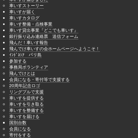
車いすストーリー
車いすが届く
車いすカタログ
車いす整備・点検事業
車いす貸出事業『どこでも車いす』
銀行振り込み連絡票 送信フォーム
飛んだ！車いす報告
飛んでけ車いすの会ホームページへようこそ！
ｲﾝﾄﾞﾈｼｱ バリ島
参加する
事務局ボランティア
飛んでけとは
会員になる・寄付等で支援する
20周年記念ロゴ
リングプルで支援
車いすを提供する
車いすを引き取る
車いすを整備する
車いすを届ける
国別台数
会員になる
寄付をする