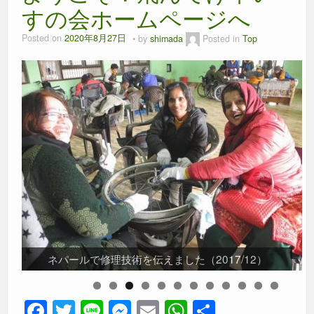
すの会ホームページへ
Posted on
2020年8月27日
by
shimada
Posted in
Top
JICAの作業療法士さんのご紹介でネパールに届けられ
飛んでけ車いすの会は、2020年度から3年間、休眠預
元日本代表ラグビーチーム関係者の方がネパールへ届
「もってけ！車いす」の選抜メンバーがタイに届けま
道内の高校生がスタディツアーでパラオ共和国に届け
セブ島のヴェロニカちゃん（9歳）に届きました
ネパールで修理技術を伝えました（2017/12）
飛んでけ！は2023年に25周年を迎えました
金事業の実行団体に採択されました。
バリ島 セナン・ハティに届きました
モンゴルの保育園に届けられました
ボルネオ島に届けられました
カンボジアに届きました！
けました（2019/6）
ました
ました
した
F
T
Li
M
E
W
共
0
1
2