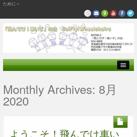
ために～
飛んでけとは
Monthly Archives:
8月
参加する
2020
私たちの活動
ようこそ！飛んでけ車い