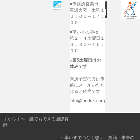
■事務所営業日
毎週火曜・土曜１
２：００～１７：
００
■車いすの学校
第２・４土曜日１
３：３０～１６：
００
※第5土曜日はお
休みです
来所予定の方は事
前にメールいただ
けると確実です
info@tondeke.org
手から手へ、誰でもできる国際貢
献
～車いすでつなぐ想い・笑顔・未来の