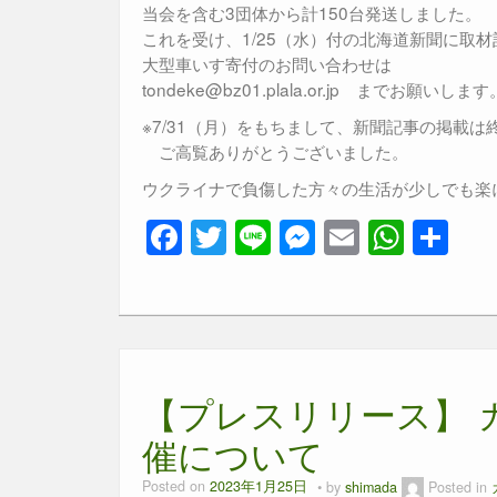
当会を含む3団体から計150台発送しました。
これを受け、1/25（水）付の北海道新聞に取
大型車いす寄付のお問い合わせは
tondeke@bz01.plala.or.jp までお願いします
※7/31（月）をもちまして、新聞記事の掲載は
ご高覧ありがとうございました。
ウクライナで負傷した方々の生活が少しでも楽
F
T
Li
M
E
W
共
a
wi
n
e
m
h
有
c
tt
e
ss
ail
at
e
er
e
s
b
n
A
【プレスリリース】 
o
g
p
o
er
p
催について
k
Posted on
2023年1月25日
by
shimada
Posted in