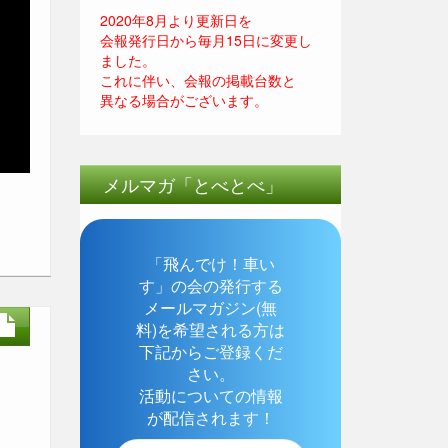
2020年8月より更新日を
会報発行日から毎月15日に変更し
ました。
これに伴い、会報の掲載台数と
異なる場合がございます。
メルマガ「とべとべ」
「飛んでけ！車い
す」の会の発行する
メールマガジン(無
料)を希望される方は
下記からご登録くだ
さい。
活動についての情報
が配信されます！