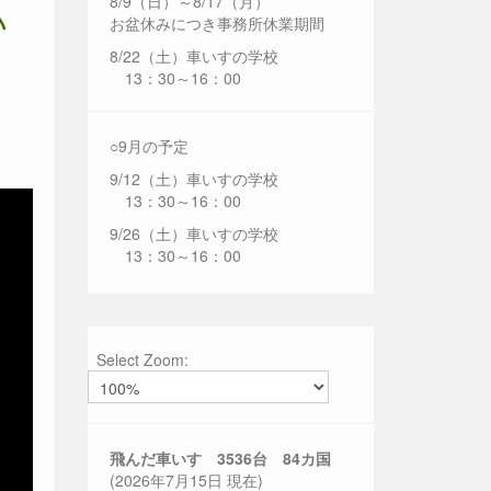
8/9（日）～8/17（月）
い
お盆休みにつき事務所休業期間
8/22（土）車いすの学校
13：30～16：00
○9月の予定
9/12（土）車いすの学校
13：30～16：00
9/26（土）車いすの学校
13：30～16：00
Select Zoom:
飛んだ車いす 3536
台 84カ国
(2026年7月15日 現在)