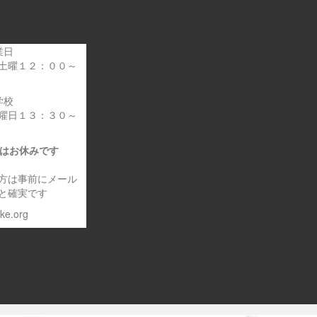
業日
土曜１２：００～
学校
曜日１３：３０～
日はお休みです
方は事前にメール
と確実です
eke.org
～車いす