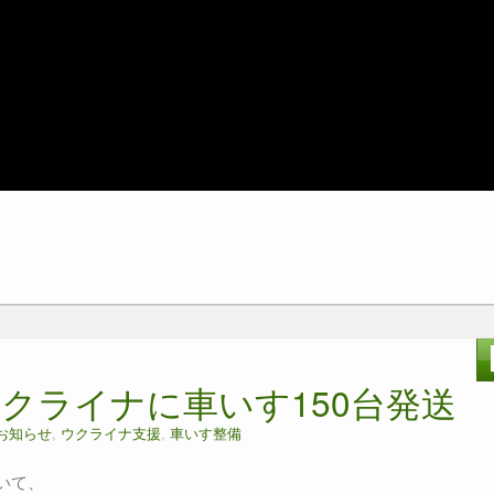
クライナに車いす150台発送
お知らせ
,
ウクライナ支援
,
車いす整備
いて、