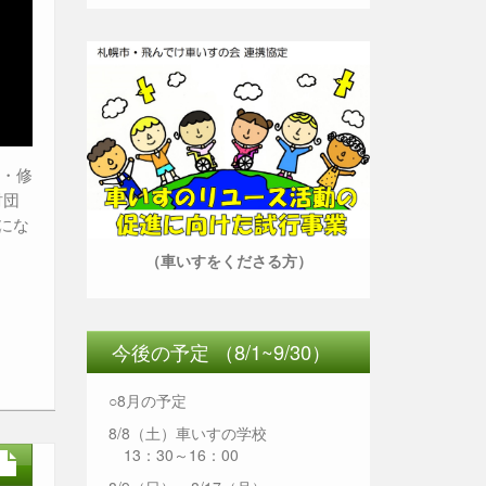
備・修
財団
にな
（車いすをくださる方）
今後の予定 （8/1~9/30）
○8月の予定
8/8（土）車いすの学校
13：30～16：00