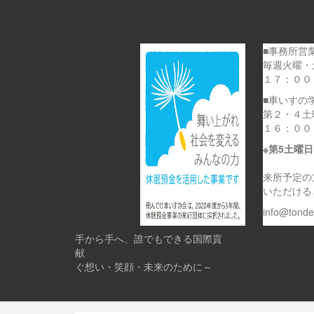
■事務所営
毎週火曜・
１７：００
■車いすの
第２・４土
１６：００
※第5土曜
来所予定の
いただける
info@tond
手から手へ、誰でもできる国際貢
献 
ぐ想い・笑顔・未来のために～