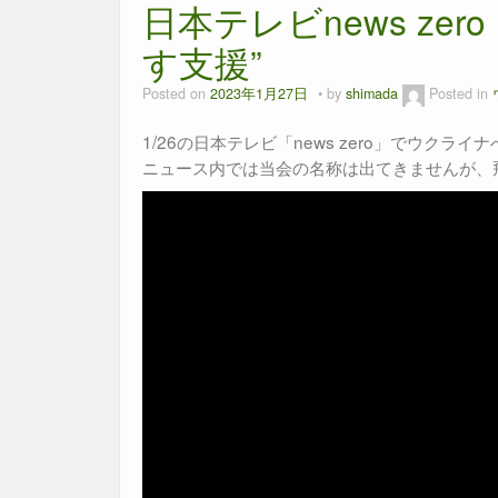
日本テレビnews z
o
g
p
o
er
p
す支援”
k
Posted on
2023年1月27日
by
shimada
Posted in
1/26の日本テレビ「news zero」でウク
ニュース内では当会の名称は出てきませんが、