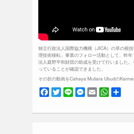
独立行政法人国際協力機構（JICA）の草の根
理技術移転」事業のフォロー活動として、昨年
法人庭野平和財団の助成を受けて行いました。
っていることが確認できました。
その折の動画をCahaya Mutiara Ubudの
F
T
Li
M
E
W
共
a
wi
n
e
m
h
有
c
tt
e
ss
ail
at
e
er
e
s
b
n
A