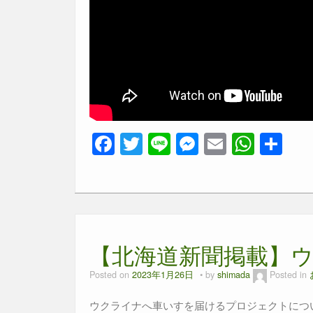
F
T
Li
M
E
W
共
a
wi
n
e
m
h
有
c
tt
e
ss
ail
at
e
er
e
s
b
n
A
【北海道新聞掲載】ウ
o
g
p
o
er
p
Posted on
2023年1月26日
by
shimada
Posted in
k
ウクライナへ車いすを届けるプロジェクトにつ