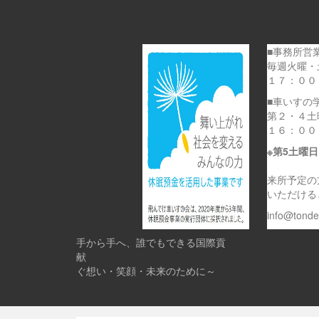
■事務所営
毎週火曜・
１７：００
■車いすの
第２・４土
１６：００
※第5土曜
来所予定の
いただける
info@tond
手から手へ、誰でもできる国際貢
献 
ぐ想い・笑顔・未来のために～