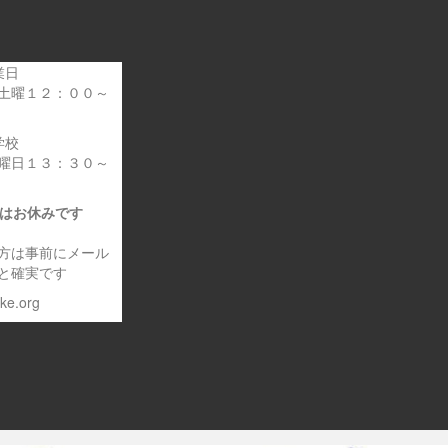
業日
土曜１２：００～
学校
曜日１３：３０～
日はお休みです
方は事前にメール
と確実です
eke.org
～車いす