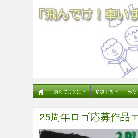
飛んでけとは
参加する
私た
25周年ロゴ応募作品エ