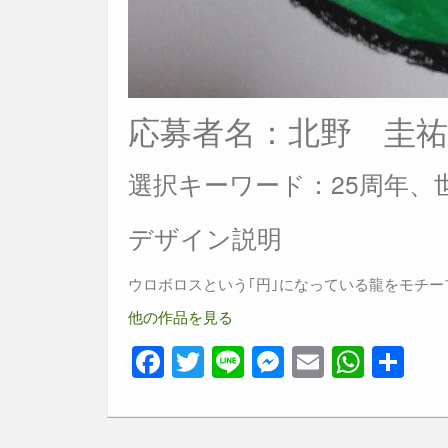
応募者名：北野 圭
選択キーワード：25周年、
デザイン説明
ウロボロスという｢円｣になっている龍をモチ
他の作品を見る
F
T
Li
M
E
W
共
a
wi
n
e
m
h
有
c
tt
e
ss
ail
at