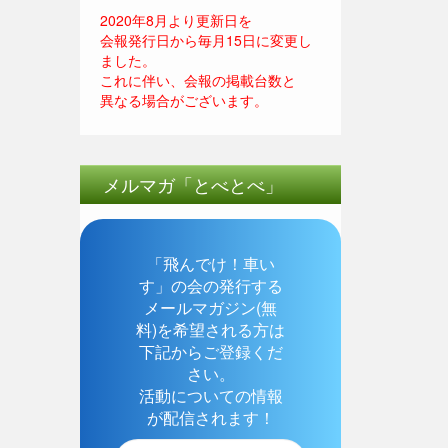
2020年8月より更新日を
会報発行日から毎月15日に変更し
ました。
これに伴い、会報の掲載台数と
異なる場合がございます。
メルマガ「とべとべ」
「飛んでけ！車い
す」の会の発行する
メールマガジン(無
料)を希望される方は
下記からご登録くだ
さい。
活動についての情報
が配信されます！