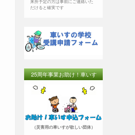
来所予定の方は事前にご連絡いた
だけると確実です
25周年事業お助け！車いす
（災害用の車いすが欲しい団体）