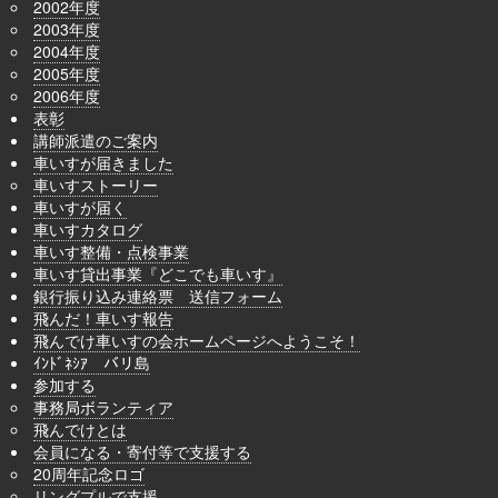
2002年度
2003年度
2004年度
2005年度
2006年度
表彰
講師派遣のご案内
車いすが届きました
車いすストーリー
車いすが届く
車いすカタログ
車いす整備・点検事業
車いす貸出事業『どこでも車いす』
銀行振り込み連絡票 送信フォーム
飛んだ！車いす報告
飛んでけ車いすの会ホームページへようこそ！
ｲﾝﾄﾞﾈｼｱ バリ島
参加する
事務局ボランティア
飛んでけとは
会員になる・寄付等で支援する
20周年記念ロゴ
リングプルで支援