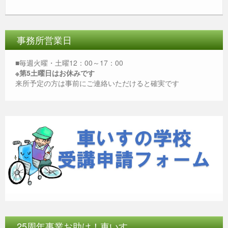
c
tt
e
ss
ail
at
e
er
e
s
b
n
A
事務所営業日
o
g
p
■毎週火曜・土曜12：00～17：00
o
er
p
※第5土曜日はお休みです
来所予定の方は事前にご連絡いただけると確実です
k
25周年事業お助け！車いす