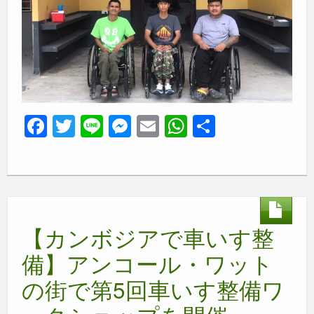
F
T
Li
M
E
W
共
a
wi
n
e
m
h
有
c
tt
e
ss
ail
at
e
er
e
s
b
n
A
【カンボジアで車いす整
o
g
p
o
er
p
備】アンコール・ワット
k
の街で第5回車いす整備ワ