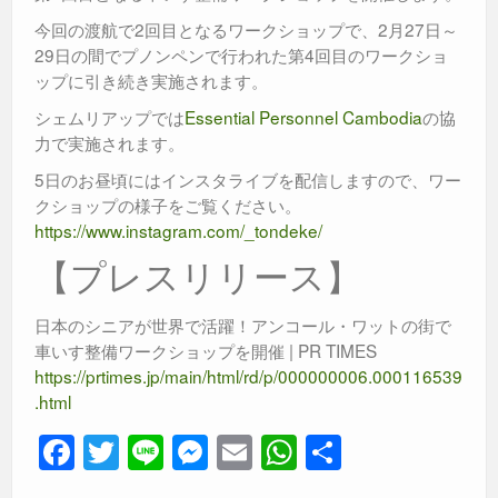
今回の渡航で2回目となるワークショップで、2月27日～
29日の間でプノンペンで行われた第4回目のワークショ
ップに引き続き実施されます。
シェムリアップでは
Essential Personnel Cambodia
の協
力で実施されます。
5日のお昼頃にはインスタライブを配信しますので、ワー
クショップの様子をご覧ください。
https://www.instagram.com/_tondeke/
【プレスリリース】
日本のシニアが世界で活躍！アンコール・ワットの街で
車いす整備ワークショップを開催 | PR TIMES
https://prtimes.jp/main/html/rd/p/000000006.000116539
.html
F
T
Li
M
E
W
共
a
wi
n
e
m
h
有