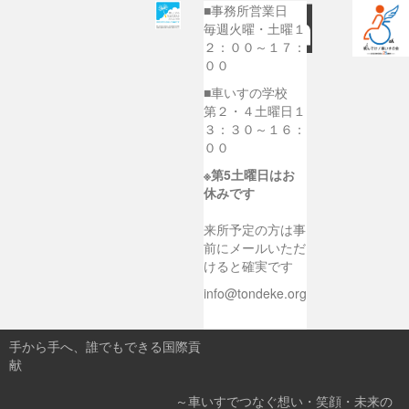
■事務所営業日
毎週火曜・土曜１
２：００～１７：
００
■車いすの学校
第２・４土曜日１
３：３０～１６：
００
※第5土曜日はお
休みです
来所予定の方は事
前にメールいただ
けると確実です
info@tondeke.org
手から手へ、誰でもできる国際貢
献
～車いすでつなぐ想い・笑顔・未来の