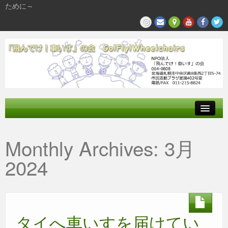
ために～
飛んでけとは
Monthly Archives:
3月
参加する
2024
私たちの活動
タイへ車いすを届けてい