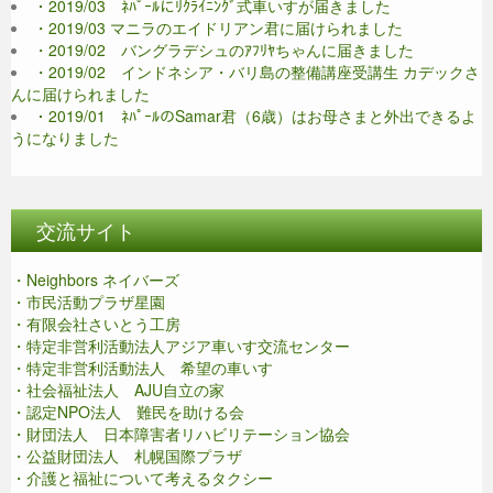
・2019/03 ﾈﾊﾟｰﾙにﾘｸﾗｲﾆﾝｸﾞ式車いすが届きました
・2019/03 マニラのエイドリアン君に届けられました
・2019/02 バングラデシュのｱﾌﾘﾔちゃんに届きました
・2019/02 インドネシア・バリ島の整備講座受講生 カデックさ
んに届けられました
・2019/01 ﾈﾊﾟｰﾙのSamar君（6歳）はお母さまと外出できるよ
うになりました
交流サイト
・Neighbors ネイバーズ
・市民活動プラザ星園
・有限会社さいとう工房
・特定非営利活動法人アジア車いす交流センター
・特定非営利活動法人 希望の車いす
・社会福祉法人 AJU自立の家
・認定NPO法人 難民を助ける会
・財団法人 日本障害者リハビリテーション協会
・公益財団法人 札幌国際プラザ
・介護と福祉について考えるタクシー