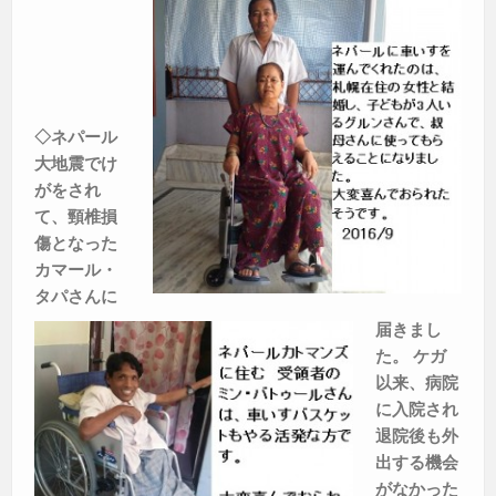
◇ネパール
大地震でけ
がをされ
て、頸椎損
傷となった
カマール・
タパさんに
届きまし
た。
ケガ
以来、病院
に入院され
退院後も外
出する機会
がなかった