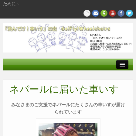
ために～
飛んでけとは
ネパールに届いた車いす
参加する
私たちの活動
みなさまのご支援でネパールにたくさんの車いすが届け
られています