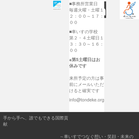
■事務所営業日
毎週火曜・土曜１
２：００～１７：
００
■車いすの学校
第２・４土曜日１
３：３０～１６：
００
※第5土曜日はお
休みです
来所予定の方は事
前にメールいただ
けると確実です
info@tondeke.org
手から手へ、誰でもできる国際貢
献
～車いすでつなぐ想い・笑顔・未来の