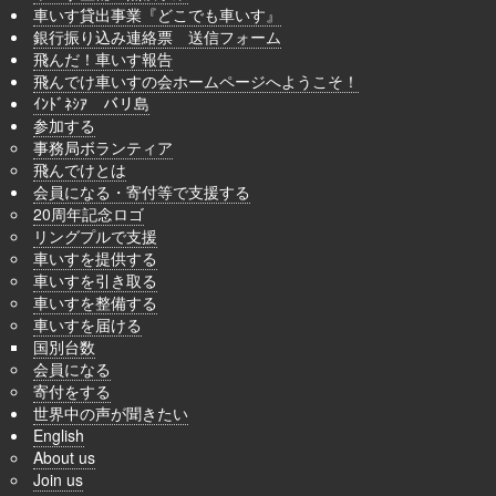
車いす貸出事業『どこでも車いす』
銀行振り込み連絡票 送信フォーム
飛んだ！車いす報告
飛んでけ車いすの会ホームページへようこそ！
ｲﾝﾄﾞﾈｼｱ バリ島
参加する
事務局ボランティア
飛んでけとは
会員になる・寄付等で支援する
20周年記念ロゴ
リングプルで支援
車いすを提供する
車いすを引き取る
車いすを整備する
車いすを届ける
国別台数
会員になる
寄付をする
世界中の声が聞きたい
English
About us
Join us