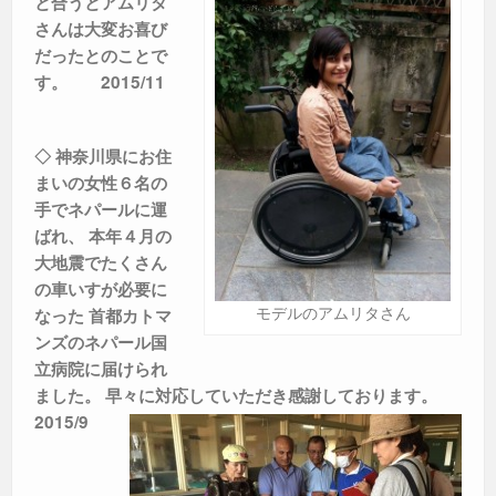
と合うとアムリタ
さんは大変お喜び
だったとのことで
す。 2015/11
◇
神奈川県にお住
まいの女性６名の
手でネパールに運
ばれ、
本年４月の
大地震でたくさん
の車いすが必要に
モデルのアムリタさん
なった 首都カトマ
ンズのネパール国
立病院に届けられ
ました。
早々に対応していただき感謝しております。
2015/9