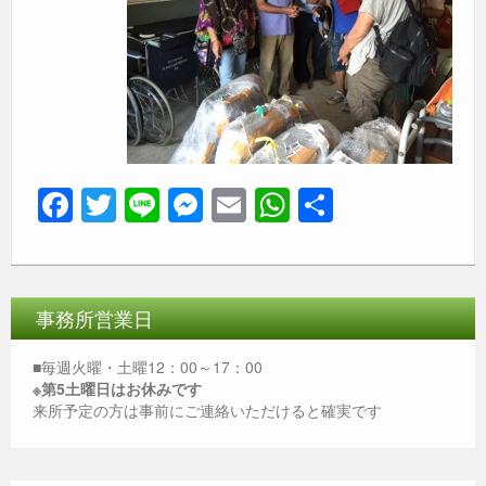
F
T
Li
M
E
W
共
a
wi
n
e
m
h
有
c
tt
e
ss
ail
at
e
er
e
s
事務所営業日
b
n
A
o
g
p
■毎週火曜・土曜12：00～17：00
※第5土曜日はお休みです
o
er
p
来所予定の方は事前にご連絡いただけると確実です
k