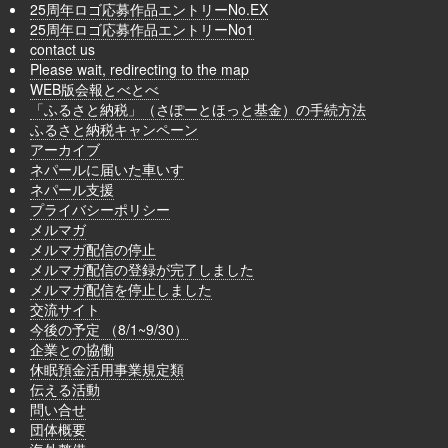
25周年ロゴ応募作品エントリーNo.EX
25周年ロゴ応募作品エントリーNo1
contact us
Please wait, redirecting to the map
WEB版会報とべとべ
「ふるさと納税」（さぽーとほっと基金）の手続方法
ふるさと納税キャンペーン
アーカイブ
ネパールに届いた車いす
ネパール支援
プライバシーポリシー
メルマガ
メルマガ配信の停止
メルマガ配信の登録が完了しました
メルマガ配信を停止しました
交流サイト
今後の予定 （8/1~9/30）
企業との協働
休眠預金活用事業規定類
伝える活動
問い合せ
団体概要