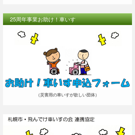
25周年事業お助け！車いす
（災害用の車いすが欲しい団体）