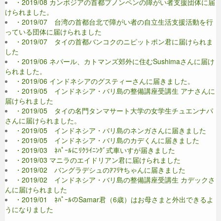
・2019/08 カンボジアの首都プノンペンの障がい者支援団体に届
けられました。
・2019/07 台湾の首都台北で障がい者の自立生活支援活動を行
っている団体に届けられました
・2019/07 タイの首都バンコクのニピットポン君に届けられま
した
・2019/06 ネパール、カトマンズ郊外に住むSushimaさんに届け
られました。
・2019/06 インドネシアのグスティーさんに届きました。
・2019/05 インドネシア・バリ島の整備講座受講生 アナさんに
届けられました
・2019/05 タイの名門タンマサート大学の女学生チュエンナパ
さんに届けられました。
・2019/05 インドネシア・バリ島のネンガさんに届きました
・2019/05 インドネシア・バリ島のカデくんに届きました
・2019/03 ﾈﾊﾟｰﾙにﾘｸﾗｲﾆﾝｸﾞ式車いすが届きました
・2019/03 マニラのエイドリアン君に届けられました
・2019/02 バングラデシュのｱﾌﾘﾔちゃんに届きました
・2019/02 インドネシア・バリ島の整備講座受講生 カデックさ
んに届けられました
・2019/01 ﾈﾊﾟｰﾙのSamar君（6歳）はお母さまと外出できるよ
うになりました