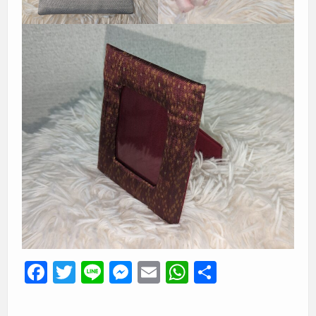
F
T
Li
M
E
W
共
a
wi
n
e
m
h
有