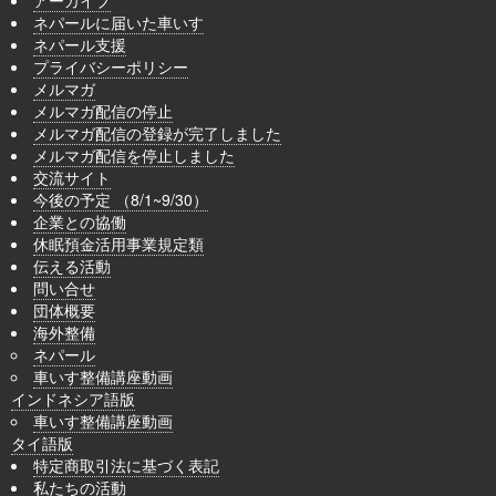
アーカイブ
ネパールに届いた車いす
ネパール支援
プライバシーポリシー
メルマガ
メルマガ配信の停止
メルマガ配信の登録が完了しました
メルマガ配信を停止しました
交流サイト
今後の予定 （8/1~9/30）
企業との協働
休眠預金活用事業規定類
伝える活動
問い合せ
団体概要
海外整備
ネパール
車いす整備講座動画
インドネシア語版
車いす整備講座動画
タイ語版
特定商取引法に基づく表記
私たちの活動