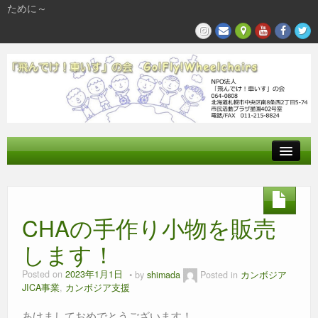
ために～
飛んでけとは
参加する
CHAの手作り小物を販売
私たちの活動
します！
Posted on
2023年1月1日
by
shimada
Posted in
カンボジア
JICA事業
,
カンボジア支援
あけましておめでとうございます！