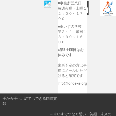
■事務所営業日
毎週火曜・土曜１
２：００～１７：
００
■車いすの学校
第２・４土曜日１
３：３０～１６：
００
※第5土曜日はお
休みです
来所予定の方は事
前にメールいただ
けると確実です
info@tondeke.org
手から手へ、誰でもできる国際貢
献
～車いすでつなぐ想い・笑顔・未来の