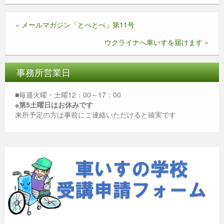
c
tt
e
ss
ail
at
e
er
e
s
«
メールマガジン「とべとべ」第11号
b
n
A
ウクライナへ車いすを届けます
»
o
g
p
o
er
p
事務所営業日
k
■毎週火曜・土曜12：00～17：00
※第5土曜日はお休みです
来所予定の方は事前にご連絡いただけると確実です