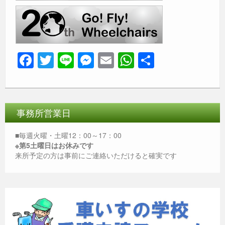
F
T
Li
M
E
W
共
a
wi
n
e
m
h
有
c
tt
e
ss
ail
at
e
er
e
s
事務所営業日
b
n
A
o
g
p
■毎週火曜・土曜12：00～17：00
※第5土曜日はお休みです
o
er
p
来所予定の方は事前にご連絡いただけると確実です
k