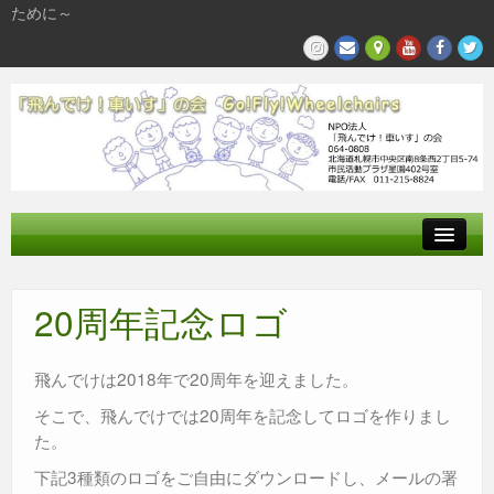
ために～
飛んでけとは
20周年記念ロゴ
参加する
私たちの活動
飛んでけは2018年で20周年を迎えました。
そこで、飛んでけでは20周年を記念してロゴを作りまし
た。
下記3種類のロゴをご自由にダウンロードし、メールの署