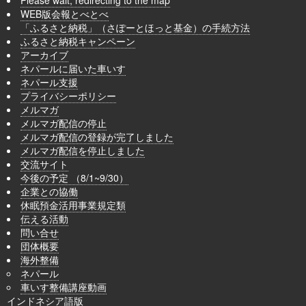
Please wait, redirecting to the map
WEB版会報とべとべ
「ふるさと納税」（さぽーとほっと基金）の手続方法
ふるさと納税キャンペーン
アーカイブ
ネパールに届いた車いす
ネパール支援
プライバシーポリシー
メルマガ
メルマガ配信の停止
メルマガ配信の登録が完了しました
メルマガ配信を停止しました
交流サイト
今後の予定 （8/1~9/30）
企業との協働
休眠預金活用事業規定類
伝える活動
問い合せ
団体概要
海外整備
ネパール
車いす整備講座動画
インドネシア語版