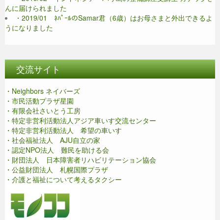
んに届けられました
・2019/01 ﾈﾊﾟｰﾙのSamar君（6歳）はお母さまと外出できるよ
うになりました
交流サイト
・Neighbors ネイバーズ
・市民活動プラザ星園
・有限会社さいとう工房
・特定非営利活動法人アジア車いす交流センター
・特定非営利活動法人 希望の車いす
・社会福祉法人 AJU自立の家
・認定NPO法人 難民を助ける会
・財団法人 日本障害者リハビリテーション協会
・公益財団法人 札幌国際プラザ
・介護と福祉について考えるタクシー