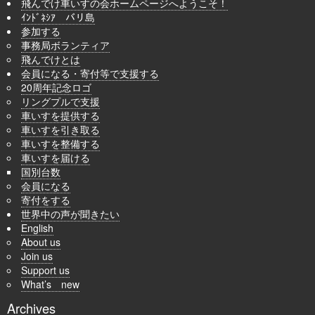
飛んでけ車いすの会ホームページへようこそ！
ｲﾝﾄﾞﾈｼｱ バリ島
参加する
事務局ボランティア
飛んでけとは
会員になる・寄付等で支援する
20周年記念ロゴ
リングプルで支援
車いすを提供する
車いすを引き取る
車いすを整備する
車いすを届ける
国別台数
会員になる
寄付をする
世界中の声が聞きたい
English
About us
Join us
Support us
What’s new
Archives