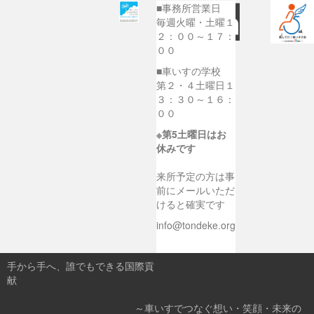
■事務所営業日
毎週火曜・土曜１
２：００～１７：
００
■車いすの学校
第２・４土曜日１
３：３０～１６：
００
※第5土曜日はお
休みです
来所予定の方は事
前にメールいただ
けると確実です
info@tondeke.org
手から手へ、誰でもできる国際貢
献
～車いすでつなぐ想い・笑顔・未来の