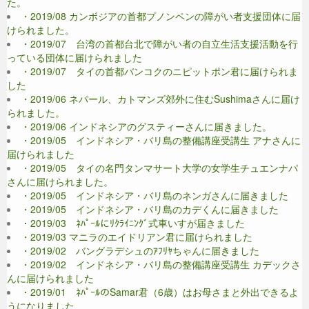
た。
・2019/08 カンボジアの首都プノンペンの障がい者支援団体に届
けられました。
・2019/07 台湾の首都台北で障がい者の自立生活支援活動を行
っている団体に届けられました
・2019/07 タイの首都バンコクのニピットポン君に届けられま
した
・2019/06 ネパール、カトマンズ郊外に住むSushimaさんに届け
られました。
・2019/06 インドネシアのグスティーさんに届きました。
・2019/05 インドネシア・バリ島の整備講座受講生 アナさんに
届けられました
・2019/05 タイの名門タンマサート大学の女学生チュエンナパ
さんに届けられました。
・2019/05 インドネシア・バリ島のネンガさんに届きました
・2019/05 インドネシア・バリ島のカデくんに届きました
・2019/03 ﾈﾊﾟｰﾙにﾘｸﾗｲﾆﾝｸﾞ式車いすが届きました
・2019/03 マニラのエイドリアン君に届けられました
・2019/02 バングラデシュのｱﾌﾘﾔちゃんに届きました
・2019/02 インドネシア・バリ島の整備講座受講生 カデックさ
んに届けられました
・2019/01 ﾈﾊﾟｰﾙのSamar君（6歳）はお母さまと外出できるよ
うになりました