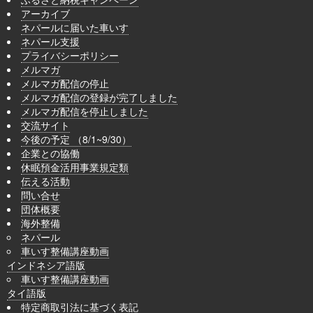
アーカイブ
ネパールに届いた車いす
ネパール支援
プライバシーポリシー
メルマガ
メルマガ配信の停止
メルマガ配信の登録が完了しました
メルマガ配信を停止しました
交流サイト
今後の予定 （8/1~9/30）
企業との協働
休眠預金活用事業規定類
伝える活動
問い合せ
団体概要
海外整備
ネパール
車いす整備講座動画
インドネシア語版
車いす整備講座動画
タイ語版
特定商取引法に基づく表記