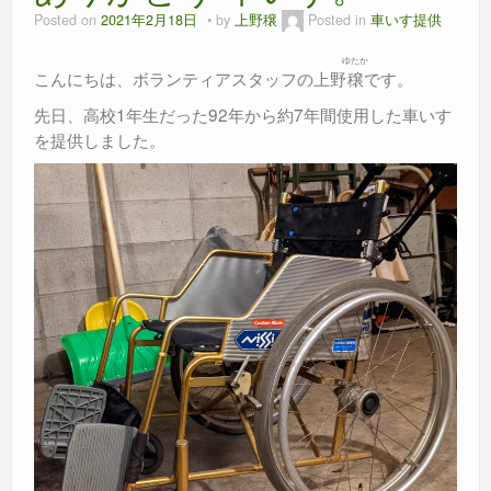
Posted on
2021年2月18日
by
上野穣
Posted in
車いす提供
ゆたか
こんにちは、ボランティアスタッフの上野
穣
です。
先日、高校1年生だった92年から約7年間使用した車いす
を提供しました。