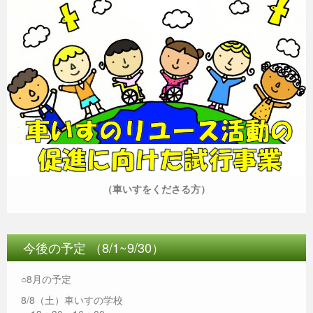
（車いすをくださる方）
今後の予定 （8/1~9/30）
○8月の予定
8/8（土）車いすの学校