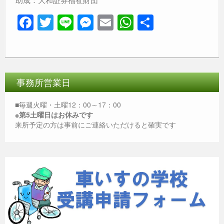
F
T
Li
M
E
W
共
a
wi
n
e
m
h
有
c
tt
e
ss
ail
at
e
er
e
s
b
n
A
事務所営業日
o
g
p
■毎週火曜・土曜12：00～17：00
o
er
p
※第5土曜日はお休みです
来所予定の方は事前にご連絡いただけると確実です
k