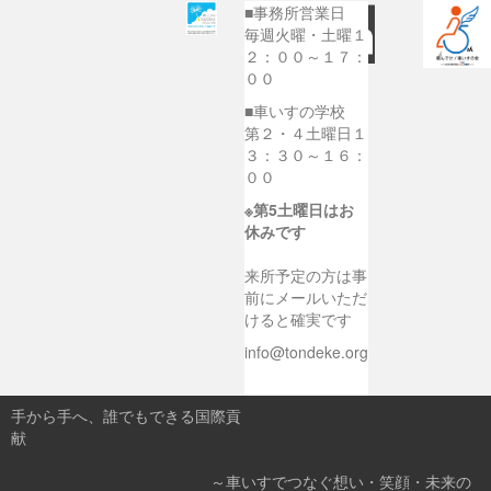
■事務所営業日
毎週火曜・土曜１
２：００～１７：
００
■車いすの学校
第２・４土曜日１
３：３０～１６：
００
※第5土曜日はお
休みです
来所予定の方は事
前にメールいただ
けると確実です
info@tondeke.org
手から手へ、誰でもできる国際貢
献
～車いすでつなぐ想い・笑顔・未来の