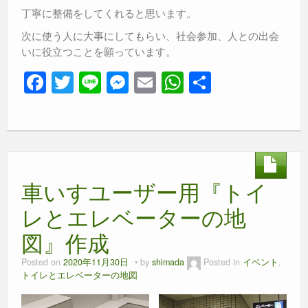
丁寧に整備をしてくれると思います。
次に使う人に大事にしてもらい、社会参加、人との出会
いに役立つことを願っています。
F
T
Li
M
E
W
共
a
wi
n
e
m
h
有
c
tt
e
ss
ail
at
e
er
e
s
b
n
A
車いすユーザー用『トイ
o
g
p
o
er
p
レとエレベーターの地
k
図』作成
Posted on
2020年11月30日
by
shimada
Posted in
イベント
,
トイレとエレベーターの地図