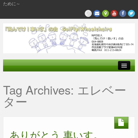
ために～
飛んでけとは
Tag Archives:
エレベー
参加する
ター
私たちの活動
ありがとう 車いす。