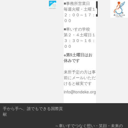
■事務所営業日
毎週火曜・土曜１
２：００～１７：
００
■車いすの学校
第２・４土曜日１
３：３０～１６：
００
※第5土曜日はお
休みです
来所予定の方は事
前にメールいただ
けると確実です
info@tondeke.org
手から手へ、誰でもできる国際貢
献
～車いすでつなぐ想い・笑顔・未来の