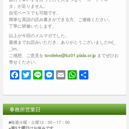
タ」が足りません。
自宅ベースでも可能です。
簡単な英語の読み書きができる方、ご連絡ください。
丁寧に研修いたします。
以上が今回のメルマガでした。
最後までお読みいただき、ありがとうございましたm(_
_)m。
ご感想、ご意見を
tondeke@bz01.plala.or.jp
までぜひお
寄せください。
F
T
Li
M
E
W
共
a
wi
n
e
m
h
有
c
tt
e
ss
ail
at
e
er
e
s
b
n
A
事務所営業日
o
g
p
■毎週火曜・土曜12：00～17：00
※第5土曜日はお休みです