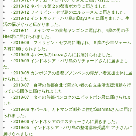
・2019/12 ネパール第２の都市ポカラに届きました
・2019/12 フィリピン・セブ島のエルシーさんに届きました。
・2019/12 インドネシア・バリ島のDayuさんに届きました。生
活の幅がぐっと広がりました。
・2019/11 ミャンマーの首都ヤンゴンに運ばれ、4歳の男の子
Htet君に届けられました。
・2019/09 フィリピン・セブ島に運ばれ、６歳の少年ジェーム
ス君に届けられました。
・2019/09 ネパールのLeezaさんにお届けられました。
・2019/09 インドネシア・バリ島のリチャードさんに届きまし
た。
・2019/08 カンボジアの首都プノンペンの障がい者支援団体に届
けられました。
・2019/07 台湾の首都台北で障がい者の自立生活支援活動を行
っている団体に届けられました
・2019/07 タイの首都バンコクのニピットポン君に届けられま
した
・2019/06 ネパール、カトマンズ郊外に住むSushimaさんに届け
られました。
・2019/06 インドネシアのグスティーさんに届きました。
・2019/05 インドネシア・バリ島の整備講座受講生 アナさんに
届けられました