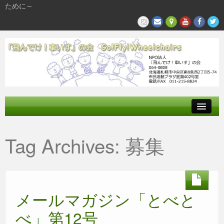
ために～
飛んでけとは
Tag Archives:
募集
参加する
私たちの活動
メールマガジン「とべと
べ」第12号