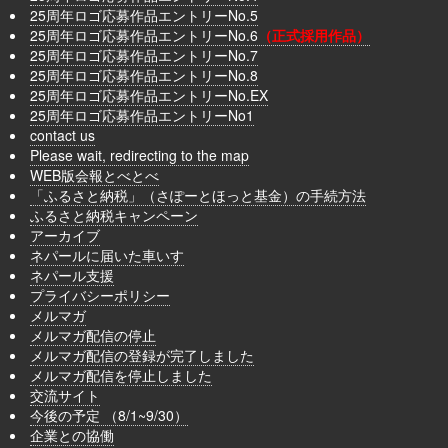
25周年ロゴ応募作品エントリーNo.5
25周年ロゴ応募作品エントリーNo.6
（正式採用作品）
25周年ロゴ応募作品エントリーNo.7
25周年ロゴ応募作品エントリーNo.8
25周年ロゴ応募作品エントリーNo.EX
25周年ロゴ応募作品エントリーNo1
contact us
Please wait, redirecting to the map
WEB版会報とべとべ
「ふるさと納税」（さぽーとほっと基金）の手続方法
ふるさと納税キャンペーン
アーカイブ
ネパールに届いた車いす
ネパール支援
プライバシーポリシー
メルマガ
メルマガ配信の停止
メルマガ配信の登録が完了しました
メルマガ配信を停止しました
交流サイト
今後の予定 （8/1~9/30）
企業との協働