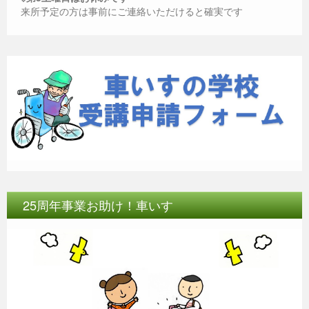
o
er
p
来所予定の方は事前にご連絡いただけると確実です
k
25周年事業お助け！車いす