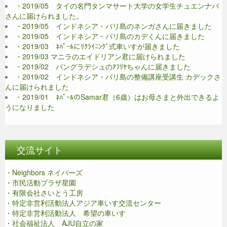
・2019/05 タイの名門タンマサート大学の女学生チュエンナパ
さんに届けられました。
・2019/05 インドネシア・バリ島のネンガさんに届きました
・2019/05 インドネシア・バリ島のカデくんに届きました
・2019/03 ﾈﾊﾟｰﾙにﾘｸﾗｲﾆﾝｸﾞ式車いすが届きました
・2019/03 マニラのエイドリアン君に届けられました
・2019/02 バングラデシュのｱﾌﾘﾔちゃんに届きました
・2019/02 インドネシア・バリ島の整備講座受講生 カデックさ
んに届けられました
・2019/01 ﾈﾊﾟｰﾙのSamar君（6歳）はお母さまと外出できるよ
うになりました
交流サイト
・Neighbors ネイバーズ
・市民活動プラザ星園
・有限会社さいとう工房
・特定非営利活動法人アジア車いす交流センター
・特定非営利活動法人 希望の車いす
・社会福祉法人 AJU自立の家