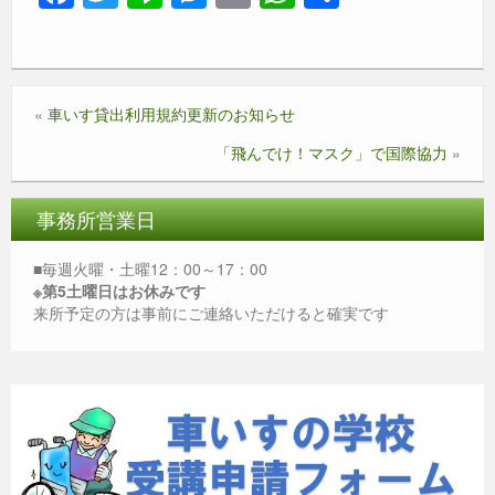
a
wi
n
e
m
h
有
c
tt
e
ss
ail
at
e
er
e
s
«
車いす貸出利用規約更新のお知らせ
b
n
A
「飛んでけ！マスク」で国際協力
»
o
g
p
o
er
p
事務所営業日
k
■毎週火曜・土曜12：00～17：00
※第5土曜日はお休みです
来所予定の方は事前にご連絡いただけると確実です