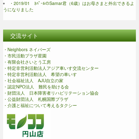
・2019/01 ﾈﾊﾟｰﾙのSamar君（6歳）はお母さまと外出できるよ
うになりました
交流サイト
・Neighbors ネイバーズ
・市民活動プラザ星園
・有限会社さいとう工房
・特定非営利活動法人アジア車いす交流センター
・特定非営利活動法人 希望の車いす
・社会福祉法人 AJU自立の家
・認定NPO法人 難民を助ける会
・財団法人 日本障害者リハビリテーション協会
・公益財団法人 札幌国際プラザ
・介護と福祉について考えるタクシー