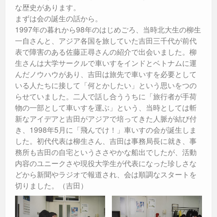
な歴史があります。
まずは会の誕生の話から。
1997年の暮れから98年のはじめごろ、当時北大生の柳生
一自さんと、アジア各国を旅していた吉田三千代が前代
表で障害のある佐藤正尋さんの紹介で出会いました。柳
生さんは大学サークルで車いすをインドとベトナムに運
んだノウハウがあり、吉田は旅先で車いすを必要として
いる人たちに接して「何とかしたい」という思いをつの
らせていました。二人で話し合ううちに「旅行者が手荷
物の一部として車いすを運ぶ」という、当時としては斬
新なアイデアと吉田がアジアで培ってきた人脈が結び付
き、1998年5月に「飛んでけ！」車いすの会が誕生しま
した。初代代表は柳生さん、吉田は事務局長に就き、事
務所も吉田の自宅というささやかな船出でしたが、活動
内容のユニークさや現役大学生が代表になった珍しさな
どから新聞やラジオで報道され、会は順調なスタートを
切りました。（吉田）