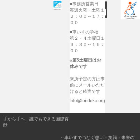
■事務所営業日
毎週火曜・土曜１
２：００～１７：
００
■車いすの学校
第２・４土曜日１
３：３０～１６：
００
※第5土曜日はお
休みです
来所予定の方は事
前にメールいただ
けると確実です
info@tondeke.org
手から手へ、誰でもできる国際貢
献
～車いすでつなぐ想い・笑顔・未来の