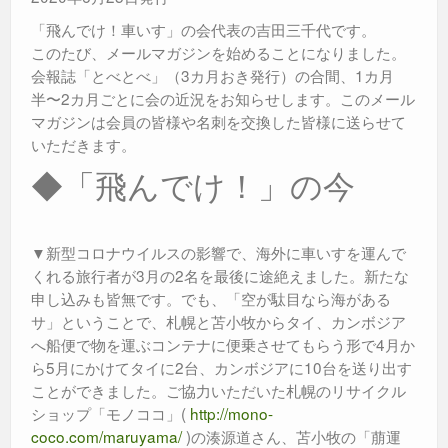
「飛んでけ！車いす」の会代表の吉田三千代です。
このたび、メールマガジンを始めることになりました。
会報誌「とべとべ」（3カ月おき発行）の合間、1カ月
半〜2カ月ごとに会の近況をお知らせします。このメール
マガジンは会員の皆様や名刺を交換した皆様に送らせて
いただきます。
◆「飛んでけ！」の今
▼新型コロナウイルスの影響で、海外に車いすを運んで
くれる旅行者が3月の2名を最後に途絶えました。新たな
申し込みも皆無です。でも、「空が駄目なら海がある
サ」ということで、札幌と苫小牧からタイ、カンボジア
へ船便で物を運ぶコンテナに便乗させてもらう形で4月か
ら5月にかけてタイに2台、カンボジアに10台を送り出す
ことができました。ご協力いただいた札幌のリサイクル
ショップ「モノココ」(
http://mono-
coco.com/maruyama/
)の湊源道さん、苫小牧の「萠運