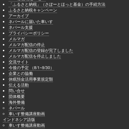
「ふるさと納税」（さぽーとほっと基金）の手続方法
ふるさと納税キャンペーン
アーカイブ
ネパールに届いた車いす
ネパール支援
プライバシーポリシー
メルマガ
メルマガ配信の停止
メルマガ配信の登録が完了しました
メルマガ配信を停止しました
交流サイト
今後の予定 （8/1~9/30）
企業との協働
休眠預金活用事業規定類
伝える活動
問い合せ
団体概要
海外整備
ネパール
車いす整備講座動画
インドネシア語版
車いす整備講座動画