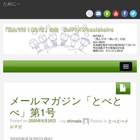
ために～
飛んでけとは
参加する
メールマガジン「とべと
私たちの活動
べ」第1号
Posted on
2020年6月25日
by
shimada
Posted in
とべとべメ
ルマガ
2020年6月25日発行