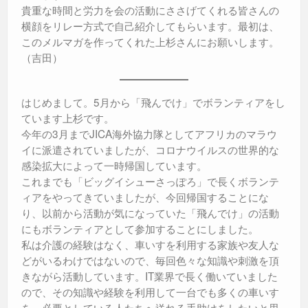
貴重な時間と労力を会の活動にささげてくれる皆さんの
横顔をリレー方式で自己紹介してもらいます。最初は、
このメルマガを作ってくれた上杉さんにお願いします。
（吉田）
はじめまして。5月から「飛んでけ」でボランティアをし
ています上杉です。
今年の3月までJICA海外協力隊としてアフリカのマラウ
イに派遣されていましたが、コロナウイルスの世界的な
感染拡大によって一時帰国しています。
これまでも「ビッグイシューさっぽろ」で長くボランテ
ィアをやってきていましたが、今回帰国することにな
り、以前から活動が気になっていた「飛んでけ」の活動
にもボランティアとして参加することにしました。
私は介護の経験はなく、車いすを利用する家族や友人な
どがいるわけではないので、毎回色々な知識や刺激を頂
きながら活動しています。IT業界で長く働いていました
ので、その知識や経験を利用して一台でも多くの車いす
を、必要としている人たちへ送れる手助けをしたいと思