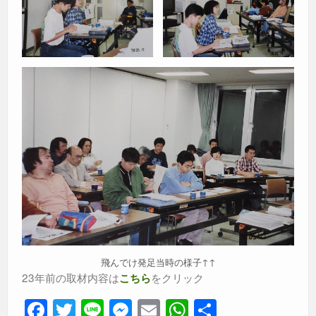
飛んでけ発足当時の様子↑↑
23年前の取材内容は
をクリック
こちら
F
T
Li
M
E
W
共