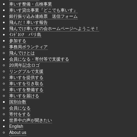
車いす整備・点検事業
車いす貸出事業『どこでも車いす』
銀行振り込み連絡票 送信フォーム
飛んだ！車いす報告
飛んでけ車いすの会ホームページへようこそ！
ｲﾝﾄﾞﾈｼｱ バリ島
参加する
事務局ボランティア
飛んでけとは
会員になる・寄付等で支援する
20周年記念ロゴ
リングプルで支援
車いすを提供する
車いすを引き取る
車いすを整備する
車いすを届ける
国別台数
会員になる
寄付をする
世界中の声が聞きたい
English
About us