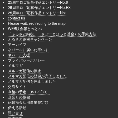
25周年ロゴ応募作品エントリーNo.8
25周年ロゴ応募作品エントリーNo.EX
25周年ロゴ応募作品エントリーNo1
contact us
Please wait, redirecting to the map
WEB版会報とべとべ
「ふるさと納税」（さぽーとほっと基金）の手続方法
ふるさと納税キャンペーン
アーカイブ
ネパールに届いた車いす
ネパール支援
プライバシーポリシー
メルマガ
メルマガ配信の停止
メルマガ配信の登録が完了しました
メルマガ配信を停止しました
交流サイト
今後の予定 （8/1~9/30）
企業との協働
休眠預金活用事業規定類
伝える活動
問い合せ