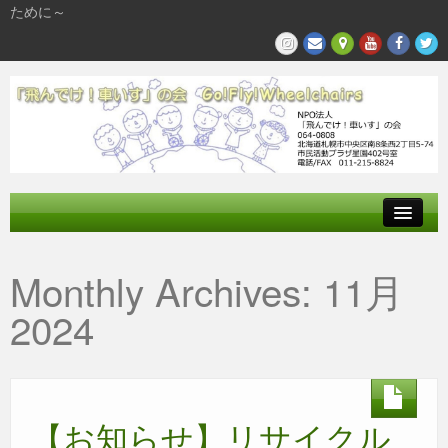
ために～
飛んでけとは
Monthly Archives:
11月
参加する
2024
私たちの活動
【お知らせ】リサイクル