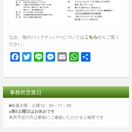
なお、他のバックナンバーについては
からご覧く
こちら
ださい。
F
T
Li
M
E
W
共
a
wi
n
e
m
h
有
c
tt
e
ss
ail
at
e
er
e
s
b
n
A
事務所営業日
o
g
p
■毎週火曜・土曜12：00～17：00
o
er
p
※第5土曜日はお休みです
来所予定の方は事前にご連絡いただけると確実です
k