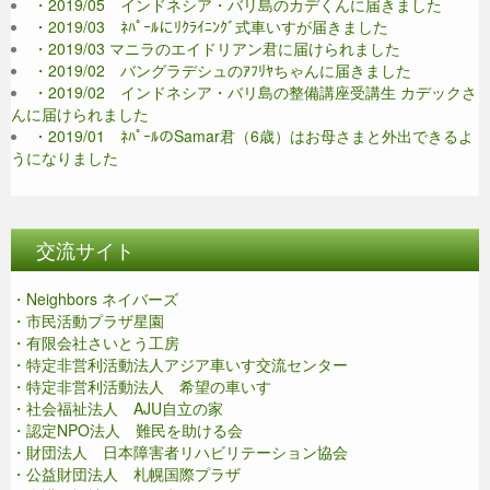
・2019/05 インドネシア・バリ島のカデくんに届きました
・2019/03 ﾈﾊﾟｰﾙにﾘｸﾗｲﾆﾝｸﾞ式車いすが届きました
・2019/03 マニラのエイドリアン君に届けられました
・2019/02 バングラデシュのｱﾌﾘﾔちゃんに届きました
・2019/02 インドネシア・バリ島の整備講座受講生 カデックさ
んに届けられました
・2019/01 ﾈﾊﾟｰﾙのSamar君（6歳）はお母さまと外出できるよ
うになりました
交流サイト
・Neighbors ネイバーズ
・市民活動プラザ星園
・有限会社さいとう工房
・特定非営利活動法人アジア車いす交流センター
・特定非営利活動法人 希望の車いす
・社会福祉法人 AJU自立の家
・認定NPO法人 難民を助ける会
・財団法人 日本障害者リハビリテーション協会
・公益財団法人 札幌国際プラザ