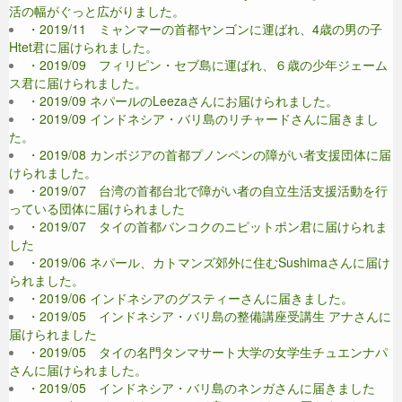
活の幅がぐっと広がりました。
・2019/11 ミャンマーの首都ヤンゴンに運ばれ、4歳の男の子
Htet君に届けられました。
・2019/09 フィリピン・セブ島に運ばれ、６歳の少年ジェーム
ス君に届けられました。
・2019/09 ネパールのLeezaさんにお届けられました。
・2019/09 インドネシア・バリ島のリチャードさんに届きまし
た。
・2019/08 カンボジアの首都プノンペンの障がい者支援団体に届
けられました。
・2019/07 台湾の首都台北で障がい者の自立生活支援活動を行
っている団体に届けられました
・2019/07 タイの首都バンコクのニピットポン君に届けられま
した
・2019/06 ネパール、カトマンズ郊外に住むSushimaさんに届け
られました。
・2019/06 インドネシアのグスティーさんに届きました。
・2019/05 インドネシア・バリ島の整備講座受講生 アナさんに
届けられました
・2019/05 タイの名門タンマサート大学の女学生チュエンナパ
さんに届けられました。
・2019/05 インドネシア・バリ島のネンガさんに届きました