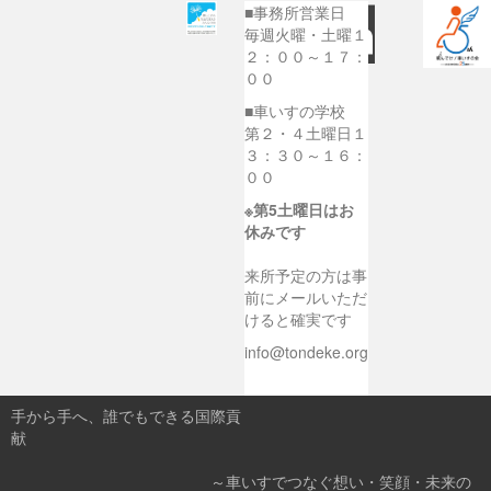
■事務所営業日
毎週火曜・土曜１
２：００～１７：
００
■車いすの学校
第２・４土曜日１
３：３０～１６：
００
※第5土曜日はお
休みです
来所予定の方は事
前にメールいただ
けると確実です
info@tondeke.org
手から手へ、誰でもできる国際貢
献
～車いすでつなぐ想い・笑顔・未来の