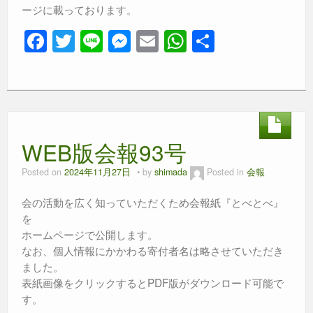
ージに載っております。
F
T
Li
M
E
W
共
a
wi
n
e
m
h
有
c
tt
e
ss
ail
at
e
er
e
s
b
n
A
WEB版会報93号
o
g
p
o
er
p
Posted on
2024年11月27日
by
shimada
Posted in
会報
k
会の活動を広く知っていただくため会報紙『とべとべ』
を
ホームページで公開します。
なお、個人情報にかかわる寄付者名は略させていただき
ました。
表紙画像をクリックするとPDF版がダウンロード可能で
す。