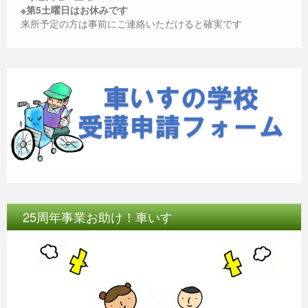
o
g
p
※第5土曜日はお休みです
o
er
p
来所予定の方は事前にご連絡いただけると確実です
k
25周年事業お助け！車いす