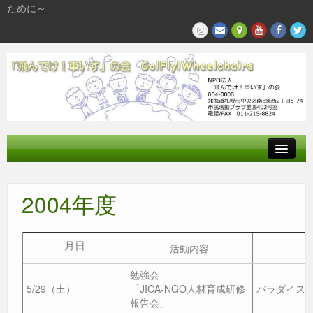
ために～
飛んでけとは
2004年度
参加する
私たちの活動
月日
活動内容
勉強会
5/29（土）
「JICA-NGO人材育成研修
パラダイス
報告会」