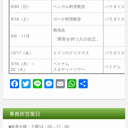
6/20（日）
ベンガル料理教室
パラダイス
9/18（土）
ガーナ料理教室
パラダイス
勉強会
9月・11月
「障害を持つ人の自立」
12/17（金）
ドイツのクリスマス
パラダイス
3/16（水）～
ベトナム
ベトナム
22（火）
スタディーツアー
F
T
Li
M
E
W
共
a
wi
n
e
m
h
有
c
tt
e
ss
ail
at
e
er
e
s
事務所営業日
b
n
A
■毎週火曜・土曜12：00～17：00