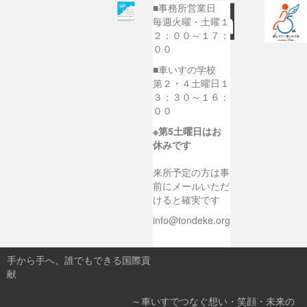
■事務所営業日
毎週火曜・土曜１
２：００～１７：
００
■車いすの学校
第２・４土曜日１
３：３０～１６：
００
※第5土曜日はお
休みです
来所予定の方は事
前にメールいただ
けると確実です
info@tondeke.org
手から手へ、誰でもできる国際貢
献
～車いすでつなぐ想い・笑顔・未来の