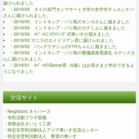
届けられました
・2019/05 タイの名門タンマサート大学の女学生チュエンナパ
さんに届けられました。
・2019/05 インドネシア・バリ島のネンガさんに届きました
・2019/05 インドネシア・バリ島のカデくんに届きました
・2019/03 ﾈﾊﾟｰﾙにﾘｸﾗｲﾆﾝｸﾞ式車いすが届きました
・2019/03 マニラのエイドリアン君に届けられました
・2019/02 バングラデシュのｱﾌﾘﾔちゃんに届きました
・2019/02 インドネシア・バリ島の整備講座受講生 カデックさ
んに届けられました
・2019/01 ﾈﾊﾟｰﾙのSamar君（6歳）はお母さまと外出できるよ
うになりました
交流サイト
・Neighbors ネイバーズ
・市民活動プラザ星園
・有限会社さいとう工房
・特定非営利活動法人アジア車いす交流センター
・特定非営利活動法人 希望の車いす