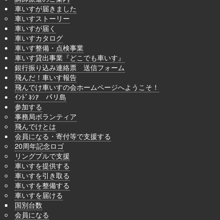
車いすが届きました
車いすストーリー
車いすが届く
車いすカタログ
車いす整備・点検事業
車いす貸出事業『どこでも車いす』
銀行振り込み連絡票 送信フォーム
飛んだ！車いす報告
飛んでけ車いすの会ホームページへようこそ！
ｲﾝﾄﾞﾈｼｱ バリ島
参加する
事務局ボランティア
飛んでけとは
会員になる・寄付等で支援する
20周年記念ロゴ
リングプルで支援
車いすを提供する
車いすを引き取る
車いすを整備する
車いすを届ける
国別台数
会員になる