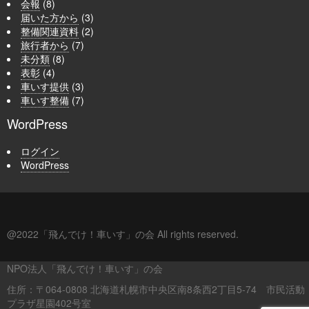
会報
(8)
届いた方から
(3)
整備関連資料
(2)
旅行者から
(7)
未分類
(8)
表彰
(4)
車いす提供
(3)
車いす整備
(7)
WordPress
ログイン
WordPress
@2022「飛んでけ！車いす」の会 All rights reserved.
NPO法人「飛んでけ！車いす」の会
住所：〒064-0808 北海道札幌市中央区南8条西2丁目5-74 市民活動
プラザ星園402号室