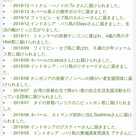
・2019/12 ベトナム・ハノイの Tu さんに届けられました。
・2019/12 ネパール第２の都市ポカラに届きました
・2019/12 フィリピン・セブ島のエルシーさんに届きました。
・2019/12 インドネシア・バリ島のDayuさんに届きました。生
活の幅がぐっと広がりました。
・2019/11 ミャンマーの首都ヤンゴンに運ばれ、4歳の男の子
Htet君に届けられました。
・2019/09 フィリピン・セブ島に運ばれ、６歳の少年ジェーム
ス君に届けられました。
・2019/09 ネパールのLeezaさんにお届けられました。
・2019/09 インドネシア・バリ島のリチャードさんに届きまし
た。
・2019/08 カンボジアの首都プノンペンの障がい者支援団体に届
けられました。
・2019/07 台湾の首都台北で障がい者の自立生活支援活動を行
っている団体に届けられました
・2019/07 タイの首都バンコクのニピットポン君に届けられま
した
・2019/06 ネパール、カトマンズ郊外に住むSushimaさんに届け
られました。
・2019/06 インドネシアのグスティーさんに届きました。
・2019/05 インドネシア・バリ島の整備講座受講生 アナさんに