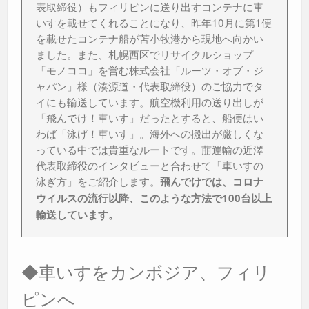
表取締役）もフィリピンに送り出すコンテナに車
いすを載せてくれることになり、昨年10月に第1便
を載せたコンテナ船が苫小牧港から現地へ向かい
ました。また、札幌西区でリサイクルショップ
「モノココ」を営む株式会社「ルーツ・オブ・ジ
ャパン」様（湊源道・代表取締役）のご協力でタ
イにも輸送しています。航空機利用の送り出しが
「飛んでけ！車いす」だったとすると、船便はい
わば「泳げ！車いす」。海外への搬出が厳しくな
っている中では貴重なルートです。萠運輸の近澤
代表取締役のインタビューと合わせて「車いすの
泳ぎ方」をご紹介します。
飛んでけでは、コロナ
ウイルスの流行以降、このような方法で100台以上
輸送しています。
◆車いすをカンボジア、フィリ
ピンへ