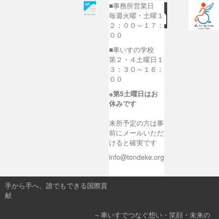
■事務所営業日
毎週火曜・土曜１
２：００～１７：
００
■車いすの学校
第２・４土曜日１
３：３０～１６：
００
※第5土曜日はお
休みです
来所予定の方は事
前にメールいただ
けると確実です
info@tondeke.org
手から手へ、誰でもできる国際貢
献
～車いすでつなぐ想い・笑顔・未来の