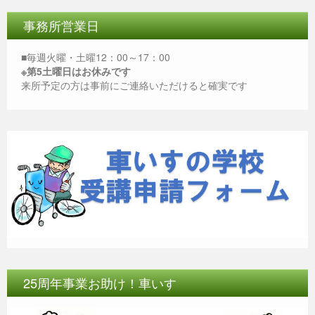
e
er
e
s
b
n
A
事務所営業日
o
g
p
■毎週火曜・土曜12：00～17：00
o
er
p
※第5土曜日はお休みです
来所予定の方は事前にご連絡いただけると確実です
k
25周年事業お助け！車いす