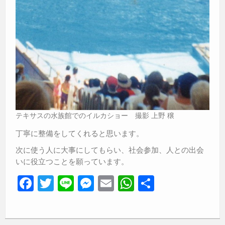
テキサスの水族館でのイルカショー 撮影 上野 穣
丁寧に整備をしてくれると思います。
次に使う人に大事にしてもらい、社会参加、人との出会
いに役立つことを願っています。
F
T
Li
M
E
W
共
a
wi
n
e
m
h
有
c
tt
e
ss
ail
at