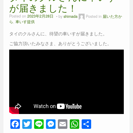
が届きました！
Posted on
2023年2月28日
by
shimada
Posted in
届いた方か
ら
,
車いす提供
タイのクルさんに、待望の車いすが届きました。
ご協力頂いたみなさま、ありがとうございました。
F
T
Li
M
E
W
共