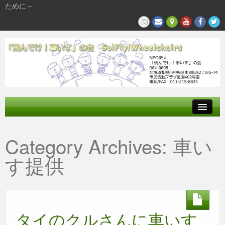
ために～
飛んでけとは
Category Archives:
車い
参加する
す提供
私たちの活動
タイのクルさんに車いす