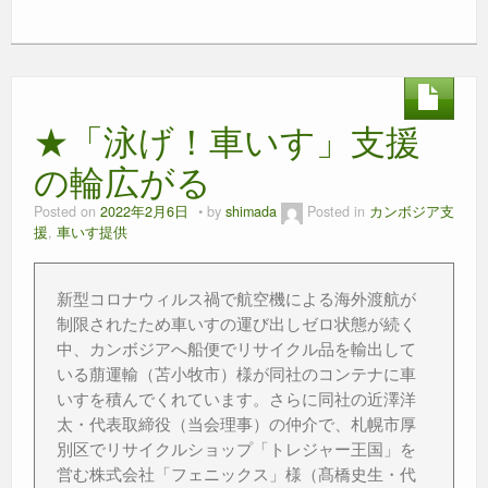
a
wi
n
e
m
h
有
c
tt
e
ss
ail
at
e
er
e
s
b
n
A
★「泳げ！車いす」支援
o
g
p
o
er
p
の輪広がる
k
Posted on
2022年2月6日
by
shimada
Posted in
カンボジア支
援
,
車いす提供
新型コロナウィルス禍で航空機による海外渡航が
制限されたため車いすの運び出しゼロ状態が続く
中、カンボジアへ船便でリサイクル品を輸出して
いる萠運輸（苫小牧市）様が同社のコンテナに車
いすを積んでくれています。さらに同社の近澤洋
太・代表取締役（当会理事）の仲介で、札幌市厚
別区でリサイクルショップ「トレジャー王国」を
営む株式会社「フェニックス」様（髙橋史生・代