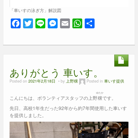
「車いすの泳ぎ方」解説図
F
T
Li
M
E
W
共
a
wi
n
e
m
h
有
c
tt
e
ss
ail
at
e
er
e
s
b
n
A
ありがとう 車いす。
o
g
p
o
er
p
Posted on
2021年2月18日
by
上野穣
Posted in
車いす提供
k
ゆたか
こんにちは、ボランティアスタッフの上野
穣
です。
先日、高校1年生だった92年から約7年間使用した車いす
を提供しました。