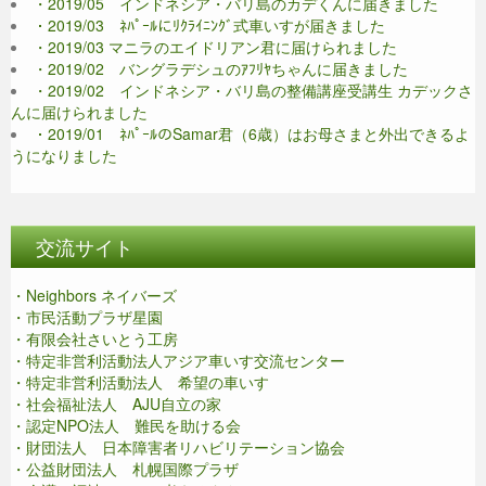
・2019/05 インドネシア・バリ島のカデくんに届きました
・2019/03 ﾈﾊﾟｰﾙにﾘｸﾗｲﾆﾝｸﾞ式車いすが届きました
・2019/03 マニラのエイドリアン君に届けられました
・2019/02 バングラデシュのｱﾌﾘﾔちゃんに届きました
・2019/02 インドネシア・バリ島の整備講座受講生 カデックさ
んに届けられました
・2019/01 ﾈﾊﾟｰﾙのSamar君（6歳）はお母さまと外出できるよ
うになりました
交流サイト
・Neighbors ネイバーズ
・市民活動プラザ星園
・有限会社さいとう工房
・特定非営利活動法人アジア車いす交流センター
・特定非営利活動法人 希望の車いす
・社会福祉法人 AJU自立の家
・認定NPO法人 難民を助ける会
・財団法人 日本障害者リハビリテーション協会
・公益財団法人 札幌国際プラザ