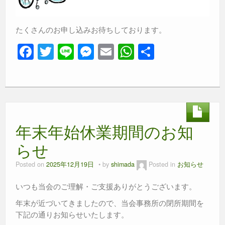
たくさんのお申し込みお待ちしております。
F
T
Li
M
E
W
共
a
wi
n
e
m
h
有
c
tt
e
ss
ail
at
e
er
e
s
b
n
A
年末年始休業期間のお知
o
g
p
o
er
p
らせ
k
Posted on
2025年12月19日
by
shimada
Posted in
お知らせ
いつも当会のご理解・ご支援ありがとうございます。
年末が近づいてきましたので、当会事務所の閉所期間を
下記の通りお知らせいたします。