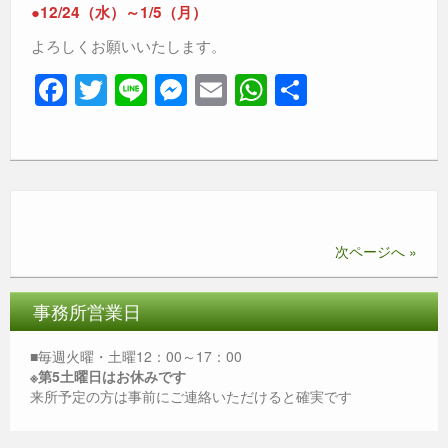
●12/24（水）～1/5（月）
よろしくお願いいたします。
F
T
Li
M
E
W
共
a
wi
n
e
m
h
有
c
tt
e
ss
ail
at
e
er
e
s
b
n
A
o
g
p
次ページへ »
o
er
p
k
事務所営業日
■毎週火曜・土曜12：00～17：00
※第5土曜日はお休みです
来所予定の方は事前にご連絡いただけると確実です