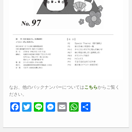
なお、他のバックナンバーについては
からご覧く
こちら
ださい。
F
T
Li
M
E
W
共
a
wi
n
e
m
h
有
c
tt
e
ss
ail
at