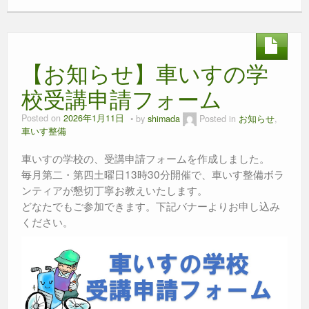
c
tt
e
ss
ail
at
e
er
e
s
b
n
A
【お知らせ】車いすの学
o
g
p
o
er
p
校受講申請フォーム
k
Posted on
2026年1月11日
by
shimada
Posted in
お知らせ
,
車いす整備
車いすの学校の、受講申請フォームを作成しました。
毎月第二・第四土曜日13時30分開催で、車いす整備ボラ
ンティアが懇切丁寧お教えいたします。
どなたでもご参加できます。下記バナーよりお申し込み
ください。