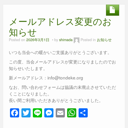
e
er
e
s
b
n
A
メールアドレス変更のお
o
g
p
o
er
p
知らせ
k
Posted on
2026年3月1日
by
shimada
Posted in
お知らせ
いつも当会への暖かいご支援ありがとうございます。
この度、当会メールアドレスが変更になりましたのでお
知らせいたします。
新メールアドレス：info@tondeke.org
なお、問い合わせフォームは協議の末廃止させていただ
くことになりました。
長い間ご利用いただきありがとうございました。
F
T
Li
M
E
W
共
a
wi
n
e
m
h
有