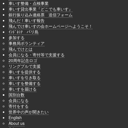
車いす整備・点検事業
車いす貸出事業『どこでも車いす』
銀行振り込み連絡票 送信フォーム
飛んだ！車いす報告
飛んでけ車いすの会ホームページへようこそ！
ｲﾝﾄﾞﾈｼｱ バリ島
参加する
事務局ボランティア
飛んでけとは
会員になる・寄付等で支援する
20周年記念ロゴ
リングプルで支援
車いすを提供する
車いすを引き取る
車いすを整備する
車いすを届ける
国別台数
会員になる
寄付をする
世界中の声が聞きたい
English
About us