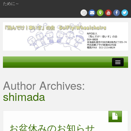
ために～
飛んでけとは
Author Archives:
参加する
shimada
私たちの活動
お盆休みのお知らせ