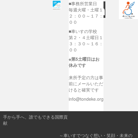
■事務所営業日
毎週火曜・土曜１
２：００～１７：
００
■車いすの学校
第２・４土曜日１
３：３０～１６：
００
※第5土曜日はお
休みです
来所予定の方は事
前にメールいただ
けると確実です
info@tondeke.org
手から手へ、誰でもできる国際貢
献
～車いすでつなぐ想い・笑顔・未来の