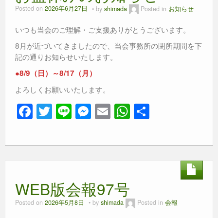
Posted on
2026年6月27日
by
shimada
Posted in
お知らせ
いつも当会のご理解・ご支援ありがとうございます。
8月が近づいてきましたので、当会事務所の閉所期間を下
記の通りお知らせいたします。
●8/9（日）～8/17（月）
よろしくお願いいたします。
F
T
Li
M
E
W
共
a
wi
n
e
m
h
有
c
tt
e
ss
ail
at
e
er
e
s
b
n
A
WEB版会報97号
o
g
p
o
er
p
Posted on
2026年5月8日
by
shimada
Posted in
会報