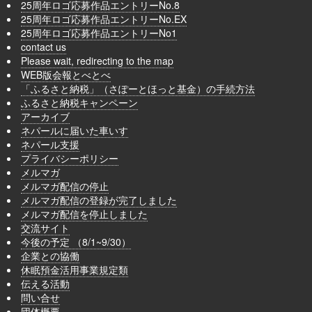
25周年ロゴ応募作品エントリーNo.8
25周年ロゴ応募作品エントリーNo.EX
25周年ロゴ応募作品エントリーNo1
contact us
Please wait, redirecting to the map
WEB版会報とべとべ
「ふるさと納税」（さぽーとほっと基金）の手続方法
ふるさと納税キャンペーン
アーカイブ
ネパールに届いた車いす
ネパール支援
プライバシーポリシー
メルマガ
メルマガ配信の停止
メルマガ配信の登録が完了しました
メルマガ配信を停止しました
交流サイト
今後の予定 （8/1~9/30）
企業との協働
休眠預金活用事業規定類
伝える活動
問い合せ
団体概要