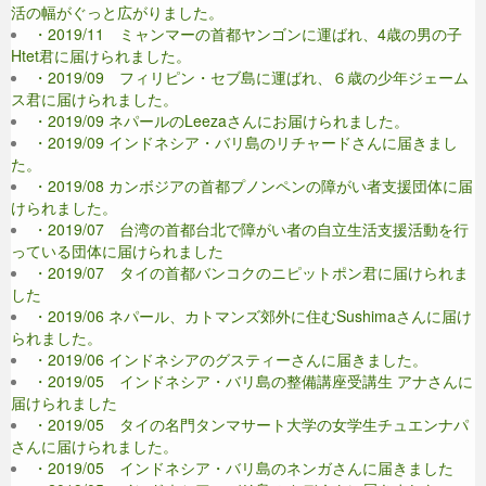
活の幅がぐっと広がりました。
・2019/11 ミャンマーの首都ヤンゴンに運ばれ、4歳の男の子
Htet君に届けられました。
・2019/09 フィリピン・セブ島に運ばれ、６歳の少年ジェーム
ス君に届けられました。
・2019/09 ネパールのLeezaさんにお届けられました。
・2019/09 インドネシア・バリ島のリチャードさんに届きまし
た。
・2019/08 カンボジアの首都プノンペンの障がい者支援団体に届
けられました。
・2019/07 台湾の首都台北で障がい者の自立生活支援活動を行
っている団体に届けられました
・2019/07 タイの首都バンコクのニピットポン君に届けられま
した
・2019/06 ネパール、カトマンズ郊外に住むSushimaさんに届け
られました。
・2019/06 インドネシアのグスティーさんに届きました。
・2019/05 インドネシア・バリ島の整備講座受講生 アナさんに
届けられました
・2019/05 タイの名門タンマサート大学の女学生チュエンナパ
さんに届けられました。
・2019/05 インドネシア・バリ島のネンガさんに届きました