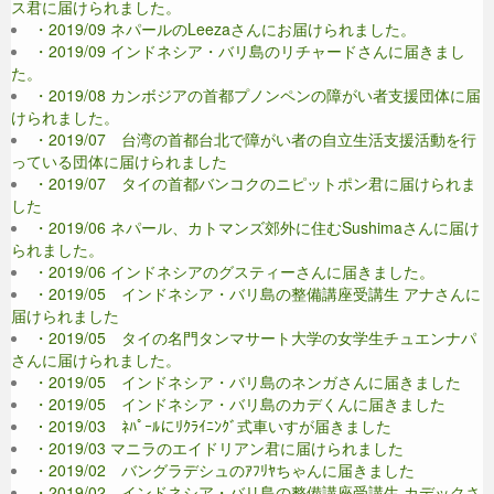
ス君に届けられました。
・2019/09 ネパールのLeezaさんにお届けられました。
・2019/09 インドネシア・バリ島のリチャードさんに届きまし
た。
・2019/08 カンボジアの首都プノンペンの障がい者支援団体に届
けられました。
・2019/07 台湾の首都台北で障がい者の自立生活支援活動を行
っている団体に届けられました
・2019/07 タイの首都バンコクのニピットポン君に届けられま
した
・2019/06 ネパール、カトマンズ郊外に住むSushimaさんに届け
られました。
・2019/06 インドネシアのグスティーさんに届きました。
・2019/05 インドネシア・バリ島の整備講座受講生 アナさんに
届けられました
・2019/05 タイの名門タンマサート大学の女学生チュエンナパ
さんに届けられました。
・2019/05 インドネシア・バリ島のネンガさんに届きました
・2019/05 インドネシア・バリ島のカデくんに届きました
・2019/03 ﾈﾊﾟｰﾙにﾘｸﾗｲﾆﾝｸﾞ式車いすが届きました
・2019/03 マニラのエイドリアン君に届けられました
・2019/02 バングラデシュのｱﾌﾘﾔちゃんに届きました
・2019/02 インドネシア・バリ島の整備講座受講生 カデックさ