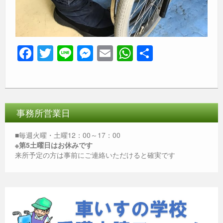
F
T
Li
M
E
W
共
a
wi
n
e
m
h
有
c
tt
e
ss
ail
at
e
er
e
s
b
n
A
事務所営業日
o
g
p
■毎週火曜・土曜12：00～17：00
o
er
p
※第5土曜日はお休みです
来所予定の方は事前にご連絡いただけると確実です
k