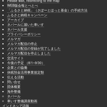
Please wait, redirecting to the map
WEB版会報とべとべ
「ふるさと納税」（さぽーとほっと基金）の手続方法
ふるさと納税キャンペーン
アーカイブ
ネパールに届いた車いす
ネパール支援
プライバシーポリシー
メルマガ
メルマガ配信の停止
メルマガ配信の登録が完了しました
メルマガ配信を停止しました
交流サイト
今後の予定 （8/1~9/30）
企業との協働
休眠預金活用事業規定類
伝える活動
問い合せ
団体概要
海外整備
ネパール
車いす整備講座動画
インドネシア語版