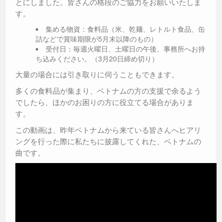
とにしました。皆さんの格段のご協力をお願いいたしま
す。
集める物資：食料品（米、乾麺、レトルト食品、缶
詰などで賞味期限が5月末以降のもの）
受付日：毎週火曜日、土曜日の午後、事務所へお持
ち込みください。（3月20日締め切り）
大量の場合には引き取りに伺うこともできます。
多くの食料品が集まり、ベトナムの方の支援で余るよう
でしたら、ほかのお困りの方に役立てる場合がありま
す。
この動画は、昨年ベトナムから来ている皆さんへヒアリ
ングを行った際に私たちに披露してくれた、ベトナムの
曲です。