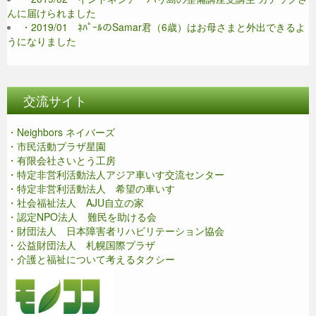
んに届けられました
・2019/01 ﾈﾊﾟｰﾙのSamar君（6歳）はお母さまと外出できるよ
うになりました
交流サイト
・Neighbors ネイバーズ
・市民活動プラザ星園
・有限会社さいとう工房
・特定非営利活動法人アジア車いす交流センター
・特定非営利活動法人 希望の車いす
・社会福祉法人 AJU自立の家
・認定NPO法人 難民を助ける会
・財団法人 日本障害者リハビリテーション協会
・公益財団法人 札幌国際プラザ
・介護と福祉について考えるタクシー