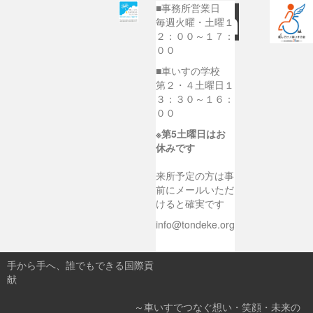
■事務所営業日
毎週火曜・土曜１
２：００～１７：
００
■車いすの学校
第２・４土曜日１
３：３０～１６：
００
※第5土曜日はお
休みです
来所予定の方は事
前にメールいただ
けると確実です
info@tondeke.org
手から手へ、誰でもできる国際貢
献
～車いすでつなぐ想い・笑顔・未来の