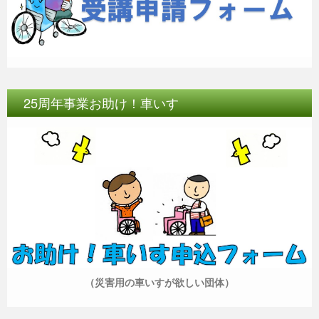
25周年事業お助け！車いす
（災害用の車いすが欲しい団体）