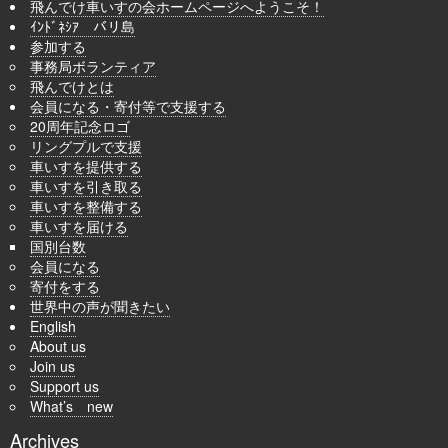
飛んでけ車いすの会ホームページへようこそ！
ｲﾝﾄﾞﾈｼｱ バリ島
参加する
事務局ボランティア
飛んでけとは
会員になる・寄付等で支援する
20周年記念ロゴ
リングプルで支援
車いすを提供する
車いすを引き取る
車いすを整備する
車いすを届ける
国別台数
会員になる
寄付をする
世界中の声が聞きたい
English
About us
Join us
Support us
What’s new
Archives