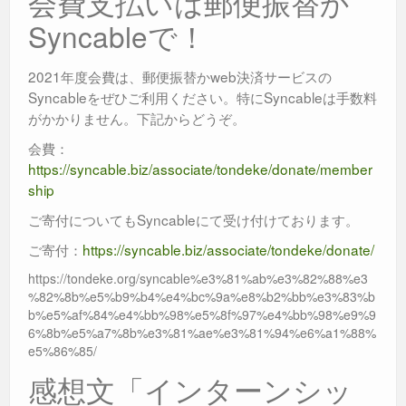
会費支払いは郵便振替か
Syncableで！
2021年度会費は、郵便振替かweb決済サービスの
Syncableをぜひご利用ください。特にSyncableは手数料
がかかりません。下記からどうぞ。
会費：
https://syncable.biz/associate/tondeke/donate/member
ship
ご寄付についてもSyncableにて受け付けております。
ご寄付：
https://syncable.biz/associate/tondeke/donate/
https://tondeke.org/syncable%e3%81%ab%e3%82%88%e3
%82%8b%e5%b9%b4%e4%bc%9a%e8%b2%bb%e3%83%b
b%e5%af%84%e4%bb%98%e5%8f%97%e4%bb%98%e9%9
6%8b%e5%a7%8b%e3%81%ae%e3%81%94%e6%a1%88%
e5%86%85/
感想文「インターンシッ