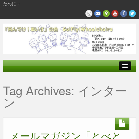
ために～
飛んでけとは
Tag Archives:
インター
参加する
ン
私たちの活動
メールマガジン「とべと