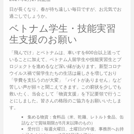
日が長くなり、春が待ち遠しい毎日ですが、お元気でお
過ごしでしょうか。
ベトナム学生・技能実習
生支援のお願い
「飛んでけ」とベトナムは、車いすを600台以上送って
いることに加えて、ベトナム人留学生や技能実習生とプ
ロジェクトを進めるなど深い縁があります。新型コロナ
ウイルス禍で留学生たちの生活は厳しさを増しており
「学費を支払うのが大変」「バイトがありません」など
苦しい声が頻々と聞こえてきます。この窮状を少しでも
救いたく、当会として「物資支援」を下記要領で行うこ
とにしました。皆さんの格段のご協力をお願いいたしま
す。
集める物資：食料品（米、乾麺、レトルト食品、缶
詰などで賞味期限が5月末以降のもの）
受付日：毎週火曜日、土曜日の午後、事務所へお持