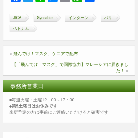
a
wi
n
e
m
h
有
c
tt
e
ss
ail
at
JICA
Syncable
インターン
バリ
e
er
e
s
ベトナム
b
n
A
o
g
p
o
er
p
«
飛んでけ！マスク、ケニアで配布
k
【「飛んでけ！マスク」で国際協力】マレーシアに届きまし
た！
»
事務所営業日
■毎週火曜・土曜12：00～17：00
※第5土曜日はお休みです
来所予定の方は事前にご連絡いただけると確実です