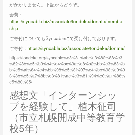
がかかりません。下記からどうぞ。
会費：
https://syncable.biz/associate/tondeke/donate/member
ship
ご寄付についてもSyncableにて受け付けております。
ご寄付：
https://syncable.biz/associate/tondeke/donate/
https://tondeke.org/syncable%e3%81%ab%e3%82%88%e3
%82%8b%e5%b9%b4%e4%bc%9a%e8%b2%bb%e3%83%b
b%e5%af%84%e4%bb%98%e5%8f%97%e4%bb%98%e9%9
6%8b%e5%a7%8b%e3%81%ae%e3%81%94%e6%a1%88%
e5%86%85/
感想文「インターンシッ
プを経験して」植木征司
（市立札幌開成中等教育学
校5年）