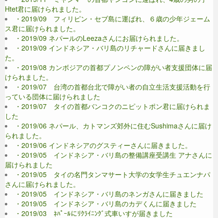
Htet君に届けられました。
・2019/09 フィリピン・セブ島に運ばれ、６歳の少年ジェーム
ス君に届けられました。
・2019/09 ネパールのLeezaさんにお届けられました。
・2019/09 インドネシア・バリ島のリチャードさんに届きまし
た。
・2019/08 カンボジアの首都プノンペンの障がい者支援団体に届
けられました。
・2019/07 台湾の首都台北で障がい者の自立生活支援活動を行
っている団体に届けられました
・2019/07 タイの首都バンコクのニピットポン君に届けられま
した
・2019/06 ネパール、カトマンズ郊外に住むSushimaさんに届け
られました。
・2019/06 インドネシアのグスティーさんに届きました。
・2019/05 インドネシア・バリ島の整備講座受講生 アナさんに
届けられました
・2019/05 タイの名門タンマサート大学の女学生チュエンナパ
さんに届けられました。
・2019/05 インドネシア・バリ島のネンガさんに届きました
・2019/05 インドネシア・バリ島のカデくんに届きました
・2019/03 ﾈﾊﾟｰﾙにﾘｸﾗｲﾆﾝｸﾞ式車いすが届きました