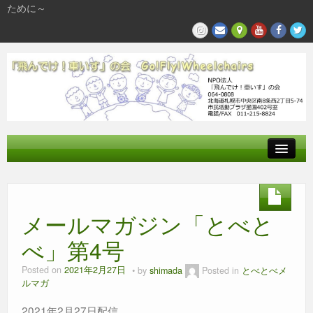
ために～
飛んでけとは
参加する
メールマガジン「とべと
私たちの活動
べ」第4号
Posted on
2021年2月27日
by
shimada
Posted in
とべとべメ
ルマガ
2021年2月27日配信