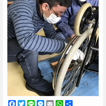
F
T
Li
M
E
W
共