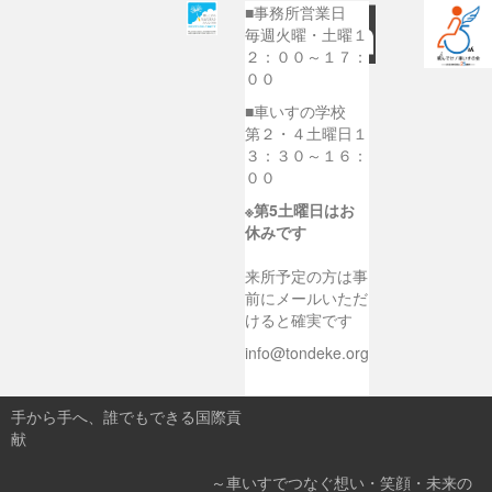
■事務所営業日
毎週火曜・土曜１
２：００～１７：
００
■車いすの学校
第２・４土曜日１
３：３０～１６：
００
※第5土曜日はお
休みです
来所予定の方は事
前にメールいただ
けると確実です
info@tondeke.org
手から手へ、誰でもできる国際貢
献
～車いすでつなぐ想い・笑顔・未来の