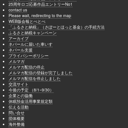
25周年ロゴ応募作品エントリーNo1
contact us
Please wait, redirecting to the map
WEB版会報とべとべ
「ふるさと納税」（さぽーとほっと基金）の手続方法
ふるさと納税キャンペーン
アーカイブ
ネパールに届いた車いす
ネパール支援
プライバシーポリシー
メルマガ
メルマガ配信の停止
メルマガ配信の登録が完了しました
メルマガ配信を停止しました
交流サイト
今後の予定 （8/1~9/30）
企業との協働
休眠預金活用事業規定類
伝える活動
問い合せ
団体概要
海外整備