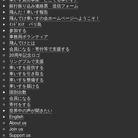
銀行振り込み連絡票 送信フォーム
飛んだ！車いす報告
飛んでけ車いすの会ホームページへようこそ！
ｲﾝﾄﾞﾈｼｱ バリ島
参加する
事務局ボランティア
飛んでけとは
会員になる・寄付等で支援する
20周年記念ロゴ
リングプルで支援
車いすを提供する
車いすを引き取る
車いすを整備する
車いすを届ける
国別台数
会員になる
寄付をする
世界中の声が聞きたい
English
About us
Join us
Support us