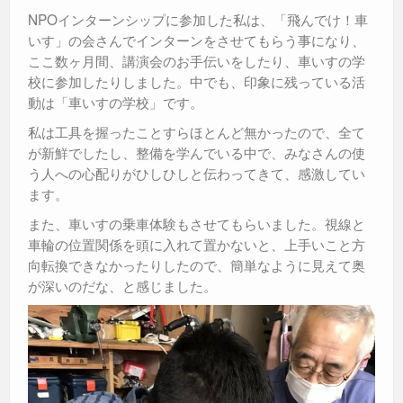
NPOインターンシップに参加した私は、「飛んでけ！車
いす」の会さんでインターンをさせてもらう事になり、
ここ数ヶ月間、講演会のお手伝いをしたり、車いすの学
校に参加したりしました。中でも、印象に残っている活
動は「車いすの学校」です。
私は工具を握ったことすらほとんど無かったので、全て
が新鮮でしたし、整備を学んでいる中で、みなさんの使
う人への心配りがひしひしと伝わってきて、感激してい
ます。
また、車いすの乗車体験もさせてもらいました。視線と
車輪の位置関係を頭に入れて置かないと、上手いこと方
向転換できなかったりしたので、簡単なように見えて奥
が深いのだな、と感じました。