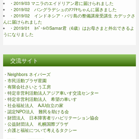
・2019/03 マニラのエイドリアン君に届けられました
・2019/02 バングラデシュのｱﾌﾘﾔちゃんに届きました
・2019/02 インドネシア・バリ島の整備講座受講生 カデックさ
んに届けられました
・2019/01 ﾈﾊﾟｰﾙのSamar君（6歳）はお母さまと外出できるよ
うになりました
交流サイト
・Neighbors ネイバーズ
・市民活動プラザ星園
・有限会社さいとう工房
・特定非営利活動法人アジア車いす交流センター
・特定非営利活動法人 希望の車いす
・社会福祉法人 AJU自立の家
・認定NPO法人 難民を助ける会
・財団法人 日本障害者リハビリテーション協会
・公益財団法人 札幌国際プラザ
・介護と福祉について考えるタクシー