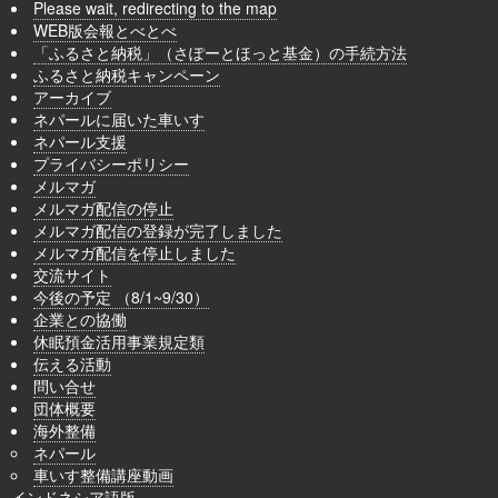
Please wait, redirecting to the map
WEB版会報とべとべ
「ふるさと納税」（さぽーとほっと基金）の手続方法
ふるさと納税キャンペーン
アーカイブ
ネパールに届いた車いす
ネパール支援
プライバシーポリシー
メルマガ
メルマガ配信の停止
メルマガ配信の登録が完了しました
メルマガ配信を停止しました
交流サイト
今後の予定 （8/1~9/30）
企業との協働
休眠預金活用事業規定類
伝える活動
問い合せ
団体概要
海外整備
ネパール
車いす整備講座動画
インドネシア語版