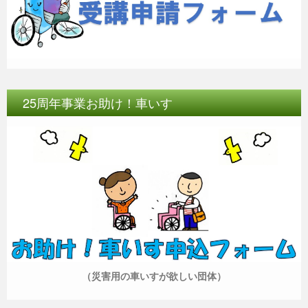
25周年事業お助け！車いす
（災害用の車いすが欲しい団体）