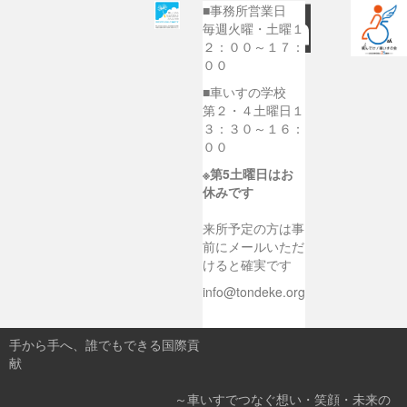
■事務所営業日
毎週火曜・土曜１
２：００～１７：
００
■車いすの学校
第２・４土曜日１
３：３０～１６：
００
※第5土曜日はお
休みです
来所予定の方は事
前にメールいただ
けると確実です
info@tondeke.org
手から手へ、誰でもできる国際貢
献
～車いすでつなぐ想い・笑顔・未来の