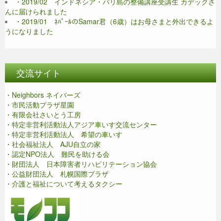
・2019/02 インドネシア・バリ島の整備講座受講生 カデックさ
んに届けられました
・2019/01 ﾈﾊﾟｰﾙのSamar君（6歳）はお母さまと外出できるよ
うになりました
交流サイト
・Neighbors ネイバーズ
・市民活動プラザ星園
・有限会社さいとう工房
・特定非営利活動法人アジア車いす交流センター
・特定非営利活動法人 希望の車いす
・社会福祉法人 AJU自立の家
・認定NPO法人 難民を助ける会
・財団法人 日本障害者リハビリテーション協会
・公益財団法人 札幌国際プラザ
・介護と福祉について考えるタクシー