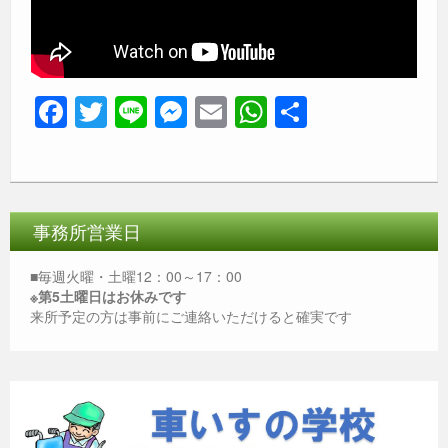
F
T
Li
M
E
W
共
a
wi
n
e
m
h
有
c
tt
e
ss
ail
at
e
er
e
s
b
n
A
事務所営業日
o
g
p
■毎週火曜・土曜12：00～17：00
o
er
p
※第5土曜日はお休みです
来所予定の方は事前にご連絡いただけると確実です
k