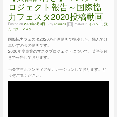
ロジェクト報告～国際協
力フェスタ2020投稿動画
Posted on
2021年5月3日
by
shimada
Posted in
イベント
,
飛
んでけ！マスク
国際協力フェスタ2020の企画動画で投稿した、飛んでけ
車いすの会の動画です。
2020年度事業のマスクプロジェクトについて、英語訳付
きで報告しております。
当会学生ボランティアがナレーションしております。ど
うぞご覧ください。