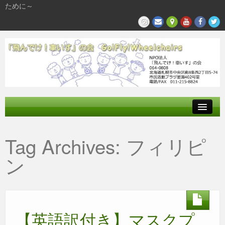
ために～
飛んでけとは
Tag Archives:
フィリピ
参加する
ン
私たちの活動
【英語訳付き】マスクプ