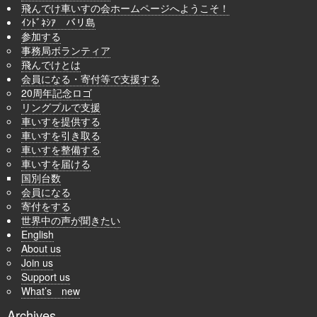
飛んでけ車いすの会ホームページへようこそ！
ｲﾝﾄﾞﾈｼｱ バリ島
参加する
事務局ボランティア
飛んでけとは
会員になる・寄付等で支援する
20周年記念ロゴ
リングプルで支援
車いすを提供する
車いすを引き取る
車いすを整備する
車いすを届ける
国別台数
会員になる
寄付をする
世界中の声が聞きたい
English
About us
Join us
Support us
What’s new
Archives