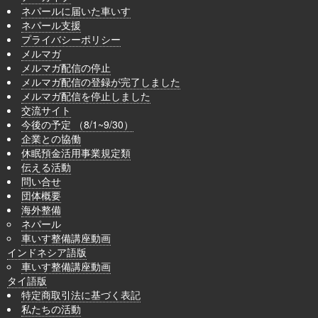
ネパールに届いた車いす
ネパール支援
プライバシーポリシー
メルマガ
メルマガ配信の停止
メルマガ配信の登録が完了しました
メルマガ配信を停止しました
交流サイト
今後の予定 （8/1~9/30）
企業との協働
休眠預金活用事業規定類
伝える活動
問い合せ
団体概要
海外整備
ネパール
車いす整備講座動画
インドネシア語版
車いす整備講座動画
タイ語版
特定商取引法に基づく表記
私たちの活動