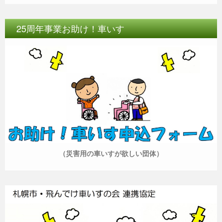
25周年事業お助け！車いす
（災害用の車いすが欲しい団体）