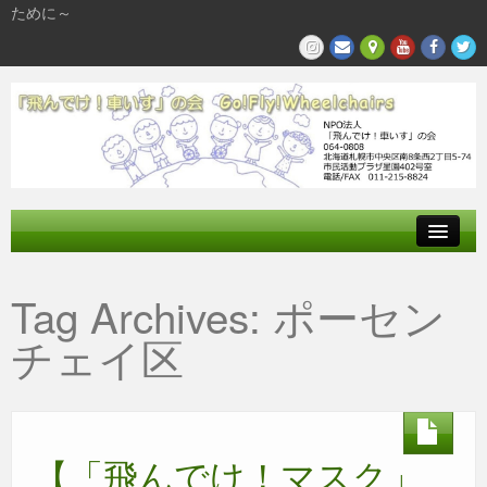
ために～
飛んでけとは
Tag Archives:
ポーセン
参加する
チェイ区
私たちの活動
【「飛んでけ！マスク」