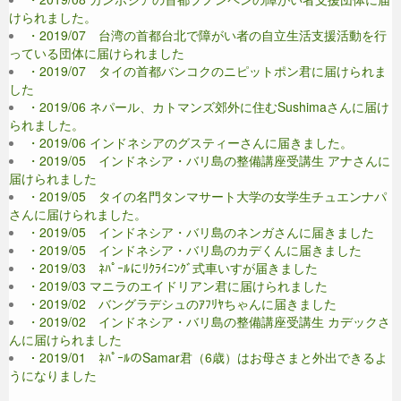
けられました。
・2019/07 台湾の首都台北で障がい者の自立生活支援活動を行
っている団体に届けられました
・2019/07 タイの首都バンコクのニピットポン君に届けられま
した
・2019/06 ネパール、カトマンズ郊外に住むSushimaさんに届け
られました。
・2019/06 インドネシアのグスティーさんに届きました。
・2019/05 インドネシア・バリ島の整備講座受講生 アナさんに
届けられました
・2019/05 タイの名門タンマサート大学の女学生チュエンナパ
さんに届けられました。
・2019/05 インドネシア・バリ島のネンガさんに届きました
・2019/05 インドネシア・バリ島のカデくんに届きました
・2019/03 ﾈﾊﾟｰﾙにﾘｸﾗｲﾆﾝｸﾞ式車いすが届きました
・2019/03 マニラのエイドリアン君に届けられました
・2019/02 バングラデシュのｱﾌﾘﾔちゃんに届きました
・2019/02 インドネシア・バリ島の整備講座受講生 カデックさ
んに届けられました
・2019/01 ﾈﾊﾟｰﾙのSamar君（6歳）はお母さまと外出できるよ
うになりました