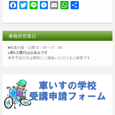
F
T
Li
M
E
W
共
a
wi
n
e
m
h
有
c
tt
e
ss
ail
at
e
er
e
s
b
n
A
事務所営業日
o
g
p
■毎週火曜・土曜12：00～17：00
o
er
p
※第5土曜日はお休みです
来所予定の方は事前にご連絡いただけると確実です
k