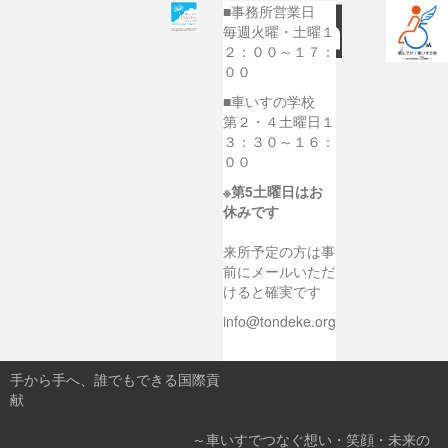
■事務所営業日
毎週火曜・土曜１
２：００～１７：
００
■車いすの学校
第２・４土曜日１
３：３０～１６：
００
※第5土曜日はお
休みです
来所予定の方は事
前にメールいただ
けると確実です
info@tondeke.org
手から手へ、誰でもできる国際貢
献
～車いすでつなぐ想い・笑顔・未来の