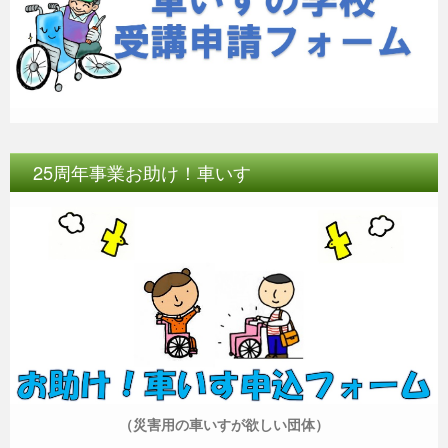
25周年事業お助け！車いす
（災害用の車いすが欲しい団体）