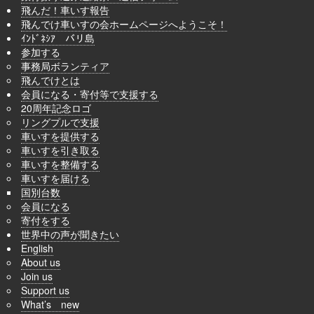
飛んだ！車いす報告
飛んでけ車いすの会ホームページへようこそ！
ｲﾝﾄﾞﾈｼｱ バリ島
参加する
事務局ボランティア
飛んでけとは
会員になる・寄付等で支援する
20周年記念ロゴ
リングプルで支援
車いすを提供する
車いすを引き取る
車いすを整備する
車いすを届ける
国別台数
会員になる
寄付をする
世界中の声が聞きたい
English
About us
Join us
Support us
What’s new