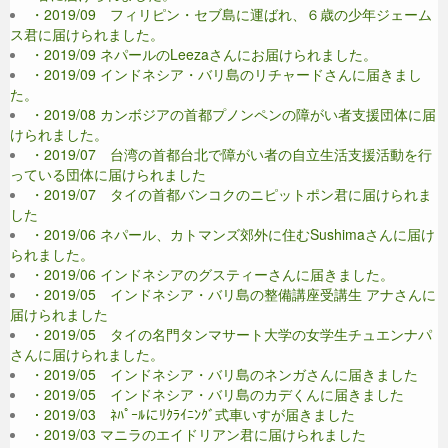
・2019/09 フィリピン・セブ島に運ばれ、６歳の少年ジェーム
ス君に届けられました。
・2019/09 ネパールのLeezaさんにお届けられました。
・2019/09 インドネシア・バリ島のリチャードさんに届きまし
た。
・2019/08 カンボジアの首都プノンペンの障がい者支援団体に届
けられました。
・2019/07 台湾の首都台北で障がい者の自立生活支援活動を行
っている団体に届けられました
・2019/07 タイの首都バンコクのニピットポン君に届けられま
した
・2019/06 ネパール、カトマンズ郊外に住むSushimaさんに届け
られました。
・2019/06 インドネシアのグスティーさんに届きました。
・2019/05 インドネシア・バリ島の整備講座受講生 アナさんに
届けられました
・2019/05 タイの名門タンマサート大学の女学生チュエンナパ
さんに届けられました。
・2019/05 インドネシア・バリ島のネンガさんに届きました
・2019/05 インドネシア・バリ島のカデくんに届きました
・2019/03 ﾈﾊﾟｰﾙにﾘｸﾗｲﾆﾝｸﾞ式車いすが届きました
・2019/03 マニラのエイドリアン君に届けられました