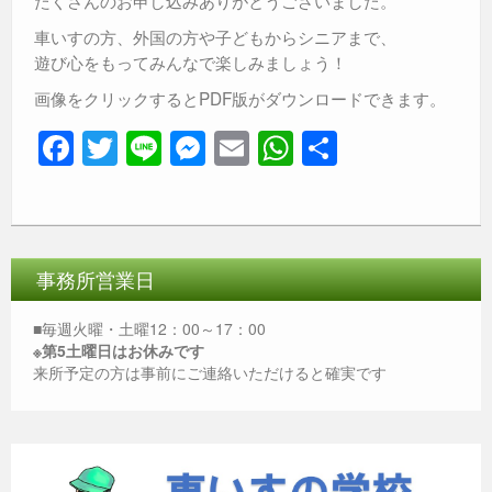
たくさんのお申し込みありがとうございました。
車いすの方、外国の方や子どもからシニアまで、
遊び心をもってみんなで楽しみましょう！
画像をクリックするとPDF版がダウンロードできます。
F
T
Li
M
E
W
共
a
wi
n
e
m
h
有
c
tt
e
ss
ail
at
e
er
e
s
b
n
A
事務所営業日
o
g
p
■毎週火曜・土曜12：00～17：00
o
er
p
※第5土曜日はお休みです
来所予定の方は事前にご連絡いただけると確実です
k