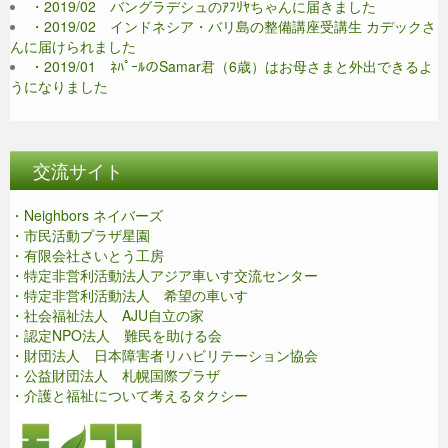
・2019/02 バングラデシュのｱﾌﾘﾔちゃんに届きました
・2019/02 インドネシア・バリ島の整備講座受講生 カデックさ
んに届けられました
・2019/01 ﾈﾊﾟｰﾙのSamar君（6歳）はお母さまと外出できるよ
うになりました
交流サイト
・Neighbors ネイバーズ
・市民活動プラザ星園
・有限会社さいとう工房
・特定非営利活動法人アジア車いす交流センター
・特定非営利活動法人 希望の車いす
・社会福祉法人 AJU自立の家
・認定NPO法人 難民を助ける会
・財団法人 日本障害者リハビリテーション協会
・公益財団法人 札幌国際プラザ
・介護と福祉について考えるタクシー