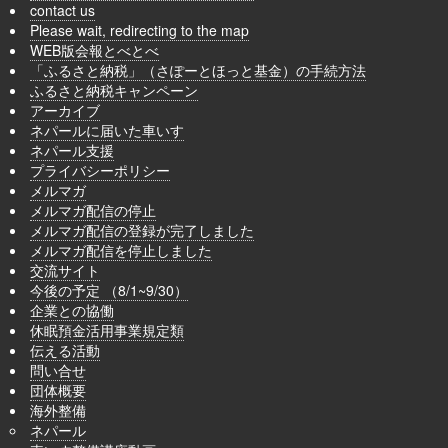
contact us
Please wait, redirecting to the map
WEB版会報とべとべ
「ふるさと納税」（さぽーとほっと基金）の手続方法
ふるさと納税キャンペーン
アーカイブ
ネパールに届いた車いす
ネパール支援
プライバシーポリシー
メルマガ
メルマガ配信の停止
メルマガ配信の登録が完了しました
メルマガ配信を停止しました
交流サイト
今後の予定 （8/1~9/30）
企業との協働
休眠預金活用事業規定類
伝える活動
問い合せ
団体概要
海外整備
ネパール