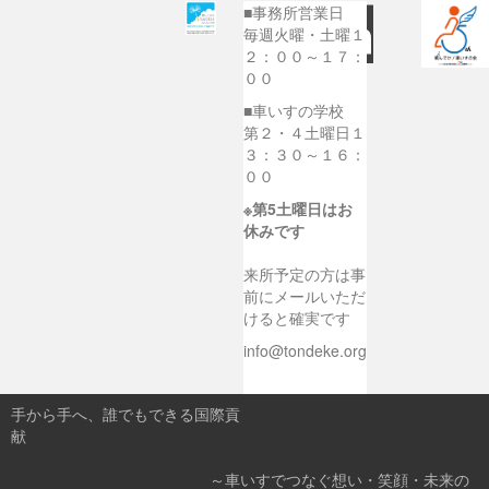
■事務所営業日
毎週火曜・土曜１
２：００～１７：
００
■車いすの学校
第２・４土曜日１
３：３０～１６：
００
※第5土曜日はお
休みです
来所予定の方は事
前にメールいただ
けると確実です
info@tondeke.org
手から手へ、誰でもできる国際貢
献
～車いすでつなぐ想い・笑顔・未来の