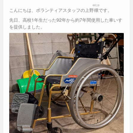
ゆたか
こんにちは、ボランティアスタッフの上野
穣
です。
先日、高校1年生だった92年から約7年間使用した車いす
を提供しました。