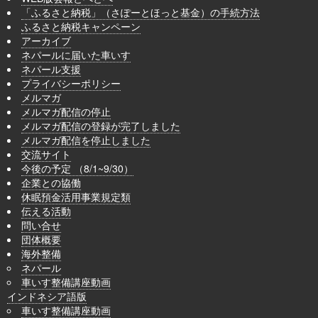
「ふるさと納税」（さぽーとほっと基金）の手続方法
ふるさと納税キャンペーン
アーカイブ
ネパールに届いた車いす
ネパール支援
プライバシーポリシー
メルマガ
メルマガ配信の停止
メルマガ配信の登録が完了しました
メルマガ配信を停止しました
交流サイト
今後の予定 （8/1~9/30）
企業との協働
休眠預金活用事業規定類
伝える活動
問い合せ
団体概要
海外整備
ネパール
車いす整備講座動画
インドネシア語版
車いす整備講座動画