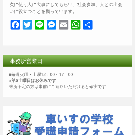
次に使う人に大事にしてもらい、社会参加、人との出会
いに役立つことを願っています。
F
T
Li
M
E
W
共
a
wi
n
e
m
h
有
c
tt
e
ss
ail
at
e
er
e
s
b
n
A
事務所営業日
o
g
p
■毎週火曜・土曜12：00～17：00
o
er
p
※第5土曜日はお休みです
来所予定の方は事前にご連絡いただけると確実です
k