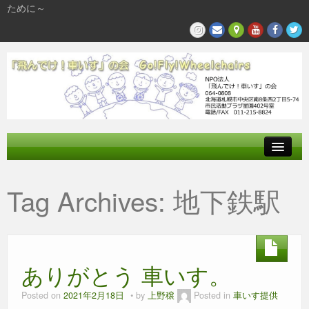
ために～
飛んでけとは
Tag Archives:
地下鉄駅
参加する
私たちの活動
ありがとう 車いす。
Posted on
2021年2月18日
by
上野穣
Posted in
車いす提供