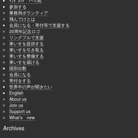
ｲﾝﾄﾞﾈｼｱ バリ島
参加する
事務局ボランティア
飛んでけとは
会員になる・寄付等で支援する
20周年記念ロゴ
リングプルで支援
車いすを提供する
車いすを引き取る
車いすを整備する
車いすを届ける
国別台数
会員になる
寄付をする
世界中の声が聞きたい
English
About us
Join us
Support us
What’s new
Archives