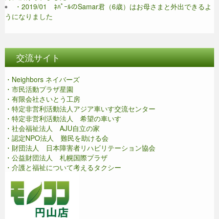
・2019/01 ﾈﾊﾟｰﾙのSamar君（6歳）はお母さまと外出できるよ
うになりました
交流サイト
・Neighbors ネイバーズ
・市民活動プラザ星園
・有限会社さいとう工房
・特定非営利活動法人アジア車いす交流センター
・特定非営利活動法人 希望の車いす
・社会福祉法人 AJU自立の家
・認定NPO法人 難民を助ける会
・財団法人 日本障害者リハビリテーション協会
・公益財団法人 札幌国際プラザ
・介護と福祉について考えるタクシー