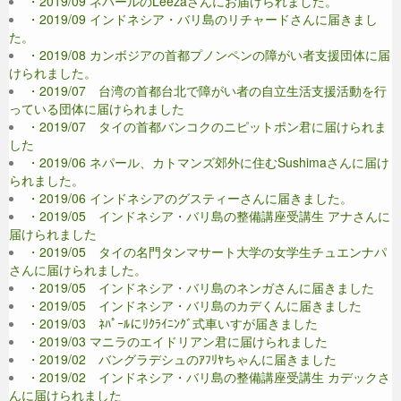
・2019/09 ネパールのLeezaさんにお届けられました。
・2019/09 インドネシア・バリ島のリチャードさんに届きまし
た。
・2019/08 カンボジアの首都プノンペンの障がい者支援団体に届
けられました。
・2019/07 台湾の首都台北で障がい者の自立生活支援活動を行
っている団体に届けられました
・2019/07 タイの首都バンコクのニピットポン君に届けられま
した
・2019/06 ネパール、カトマンズ郊外に住むSushimaさんに届け
られました。
・2019/06 インドネシアのグスティーさんに届きました。
・2019/05 インドネシア・バリ島の整備講座受講生 アナさんに
届けられました
・2019/05 タイの名門タンマサート大学の女学生チュエンナパ
さんに届けられました。
・2019/05 インドネシア・バリ島のネンガさんに届きました
・2019/05 インドネシア・バリ島のカデくんに届きました
・2019/03 ﾈﾊﾟｰﾙにﾘｸﾗｲﾆﾝｸﾞ式車いすが届きました
・2019/03 マニラのエイドリアン君に届けられました
・2019/02 バングラデシュのｱﾌﾘﾔちゃんに届きました
・2019/02 インドネシア・バリ島の整備講座受講生 カデックさ
んに届けられました