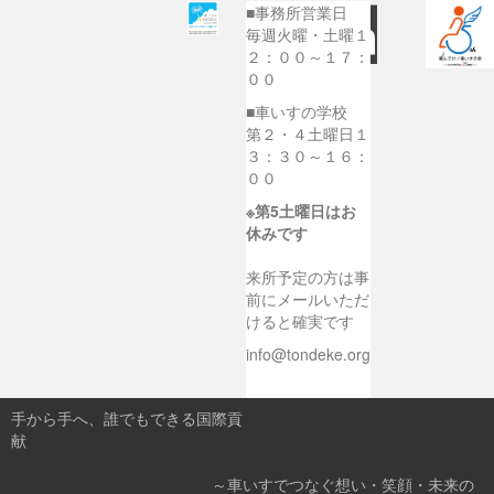
■事務所営業日
毎週火曜・土曜１
２：００～１７：
００
■車いすの学校
第２・４土曜日１
３：３０～１６：
００
※第5土曜日はお
休みです
来所予定の方は事
前にメールいただ
けると確実です
info@tondeke.org
手から手へ、誰でもできる国際貢
献
～車いすでつなぐ想い・笑顔・未来の