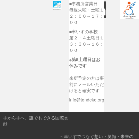
■事務所営業日
毎週火曜・土曜１
２：００～１７：
００
■車いすの学校
第２・４土曜日１
３：３０～１６：
００
※第5土曜日はお
休みです
来所予定の方は事
前にメールいただ
けると確実です
info@tondeke.org
手から手へ、誰でもできる国際貢
献
～車いすでつなぐ想い・笑顔・未来の