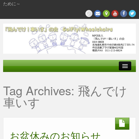
ために～
飛んでけとは
Tag Archives:
飛んでけ
参加する
車いす
私たちの活動
お盆休みのお知らせ