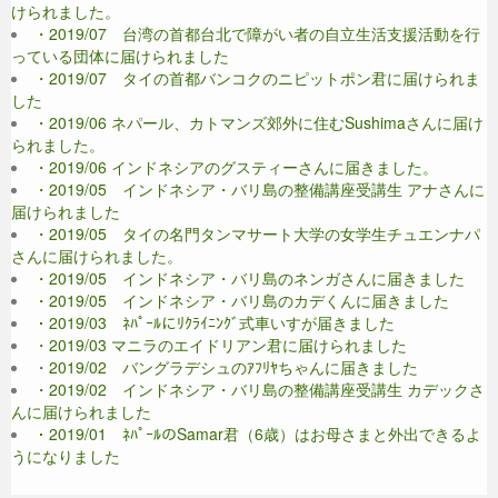
けられました。
・2019/07 台湾の首都台北で障がい者の自立生活支援活動を行
っている団体に届けられました
・2019/07 タイの首都バンコクのニピットポン君に届けられま
した
・2019/06 ネパール、カトマンズ郊外に住むSushimaさんに届け
られました。
・2019/06 インドネシアのグスティーさんに届きました。
・2019/05 インドネシア・バリ島の整備講座受講生 アナさんに
届けられました
・2019/05 タイの名門タンマサート大学の女学生チュエンナパ
さんに届けられました。
・2019/05 インドネシア・バリ島のネンガさんに届きました
・2019/05 インドネシア・バリ島のカデくんに届きました
・2019/03 ﾈﾊﾟｰﾙにﾘｸﾗｲﾆﾝｸﾞ式車いすが届きました
・2019/03 マニラのエイドリアン君に届けられました
・2019/02 バングラデシュのｱﾌﾘﾔちゃんに届きました
・2019/02 インドネシア・バリ島の整備講座受講生 カデックさ
んに届けられました
・2019/01 ﾈﾊﾟｰﾙのSamar君（6歳）はお母さまと外出できるよ
うになりました