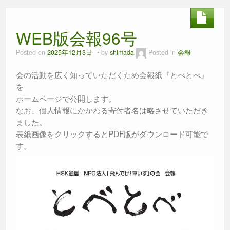
e
er
e
s
b
n
A
WEB版会報96号
o
g
p
o
er
p
Posted on
2025年12月3日
by
shimada
Posted in
会報
k
会の活動を広く知っていただくため会報紙『とべとべ』
を
ホームページで公開します。
なお、個人情報にかかわる寄付者名は略させていただき
ました。
表紙画像をクリックするとPDF版がダウンロード可能で
す。