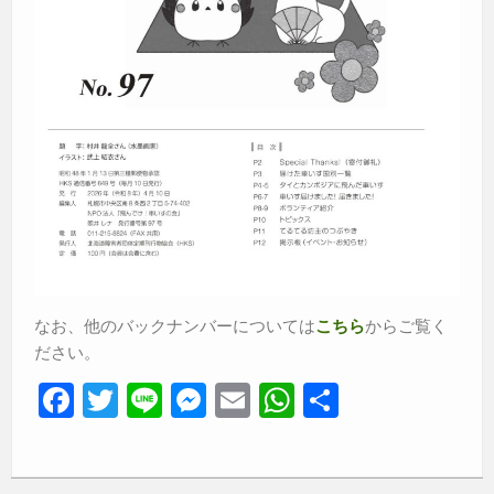
なお、他のバックナンバーについては
からご覧く
こちら
ださい。
F
T
Li
M
E
W
共
a
wi
n
e
m
h
有
c
tt
e
ss
ail
at