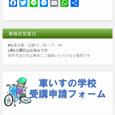
F
T
Li
M
E
W
共
a
wi
n
e
m
h
有
c
tt
e
ss
ail
at
e
er
e
s
b
n
A
事務所営業日
o
g
p
■毎週火曜・土曜12：00～17：00
o
er
p
※第5土曜日はお休みです
来所予定の方は事前にご連絡いただけると確実です
k