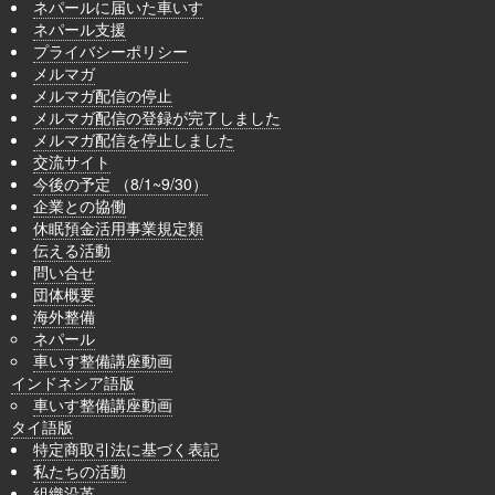
ネパールに届いた車いす
ネパール支援
プライバシーポリシー
メルマガ
メルマガ配信の停止
メルマガ配信の登録が完了しました
メルマガ配信を停止しました
交流サイト
今後の予定 （8/1~9/30）
企業との協働
休眠預金活用事業規定類
伝える活動
問い合せ
団体概要
海外整備
ネパール
車いす整備講座動画
インドネシア語版
車いす整備講座動画
タイ語版
特定商取引法に基づく表記
私たちの活動
組織沿革