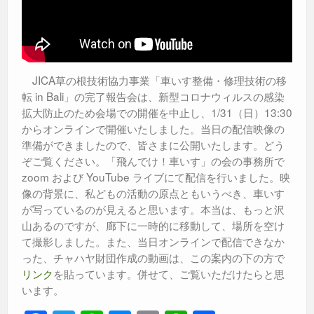
JICA草の根技術協力事業「車いす整備・修理技術の移
転 in Bali」の完了報告会は、新型コロナウィルスの感染
拡大防止のため会場での開催を中止し、1/31（日）13:30
からオンラインで開催いたしました。当日の配信映像の
準備ができましたので、皆さまに公開いたします。どう
ぞご覧ください。「飛んでけ！車いす」の会の事務所で
zoom および YouTube ライブにて配信を行いました。映
像の背景に、私どもの活動の原点ともいうべき、車いす
が写っているのが見えると思います。本当は、もっと沢
山あるのですが、廊下に一時的に移動して、場所を空け
て撮影しました。また、当日オンラインで配信できなか
った、チャハヤ財団作成の動画は、この案内の下の方で
リンク
を貼っています。併せて、ご覧いただけたらと思
います。