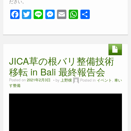
ださい。
F
T
Li
M
E
W
共
a
wi
n
e
m
h
有
c
tt
e
ss
ail
at
e
er
e
s
b
n
A
JICA草の根バリ整備技術
o
g
p
o
er
p
移転 in Bali 最終報告会
k
Posted on
2021年2月3日
by
上野穣
Posted in
イベント
,
車い
す整備