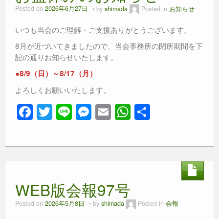
Posted on
2026年6月27日
by
shimada
Posted in
お知らせ
いつも当会のご理解・ご支援ありがとうございます。
8月が近づいてきましたので、当会事務所の閉所期間を下
記の通りお知らせいたします。
●8/9（日）～8/17（月）
よろしくお願いいたします。
F
T
Li
M
E
W
共
a
wi
n
e
m
h
有
c
tt
e
ss
ail
at
e
er
e
s
b
n
A
WEB版会報97号
o
g
p
o
er
p
Posted on
2026年5月8日
by
shimada
Posted in
会報