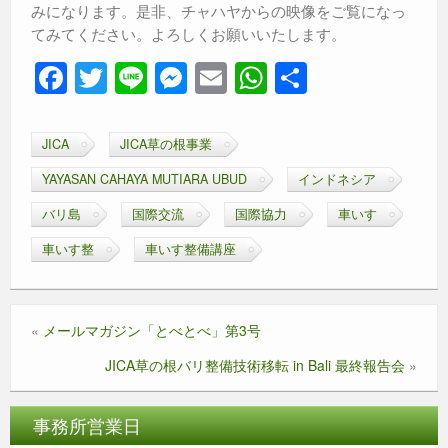
みになります。是非、チャハヤからの映像をご覧になっ
てみてください。よろしくお願いいたします。
F
T
Li
M
E
W
共
a
wi
n
e
m
h
有
c
tt
e
ss
ail
at
JICA
JICA草の根事業
e
er
e
s
YAYASAN CAHAYA MUTIARA UBUD
インドネシア
b
n
A
バリ島
国際交流
国際協力
車いす
o
g
p
車いす整
車いす整備講座
o
er
p
k
«
メールマガジン「とべとべ」第3号
JICA草の根バリ整備技術移転 in Bali 最終報告会
»
事務所営業日