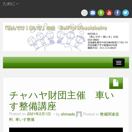
ために～
飛んでけとは
参加する
チャハヤ財団主催 車い
私たちの活動
す整備講座
Posted on
2021年2月1日
by
shimada
Posted in
整備関連資
料
,
車いす整備