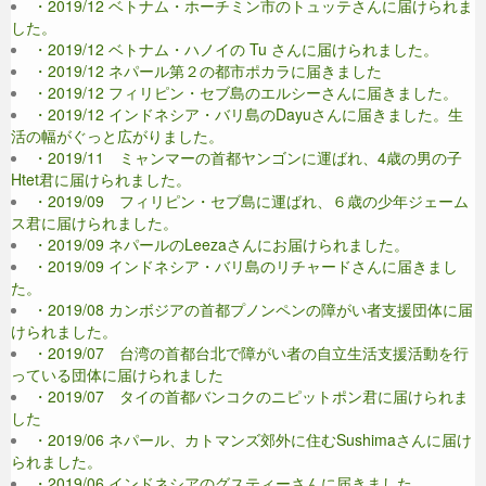
・2019/12 ベトナム・ホーチミン市のトュッテさんに届けられま
した。
・2019/12 ベトナム・ハノイの Tu さんに届けられました。
・2019/12 ネパール第２の都市ポカラに届きました
・2019/12 フィリピン・セブ島のエルシーさんに届きました。
・2019/12 インドネシア・バリ島のDayuさんに届きました。生
活の幅がぐっと広がりました。
・2019/11 ミャンマーの首都ヤンゴンに運ばれ、4歳の男の子
Htet君に届けられました。
・2019/09 フィリピン・セブ島に運ばれ、６歳の少年ジェーム
ス君に届けられました。
・2019/09 ネパールのLeezaさんにお届けられました。
・2019/09 インドネシア・バリ島のリチャードさんに届きまし
た。
・2019/08 カンボジアの首都プノンペンの障がい者支援団体に届
けられました。
・2019/07 台湾の首都台北で障がい者の自立生活支援活動を行
っている団体に届けられました
・2019/07 タイの首都バンコクのニピットポン君に届けられま
した
・2019/06 ネパール、カトマンズ郊外に住むSushimaさんに届け
られました。
・2019/06 インドネシアのグスティーさんに届きました。