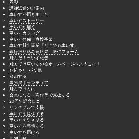
表彰
講師派遣のご案内
車いすが届きました
車いすストーリー
車いすが届く
車いすカタログ
車いす整備・点検事業
車いす貸出事業『どこでも車いす』
銀行振り込み連絡票 送信フォーム
飛んだ！車いす報告
飛んでけ車いすの会ホームページへようこそ！
ｲﾝﾄﾞﾈｼｱ バリ島
参加する
事務局ボランティア
飛んでけとは
会員になる・寄付等で支援する
20周年記念ロゴ
リングプルで支援
車いすを提供する
車いすを引き取る
車いすを整備する
車いすを届ける
国別台数