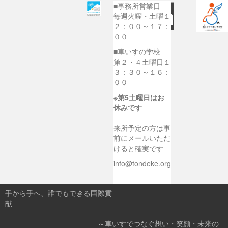
■事務所営業日
毎週火曜・土曜１
２：００～１７：
００
■車いすの学校
第２・４土曜日１
３：３０～１６：
００
※第5土曜日はお
休みです
来所予定の方は事
前にメールいただ
けると確実です
info@tondeke.org
手から手へ、誰でもできる国際貢
献
～車いすでつなぐ想い・笑顔・未来の