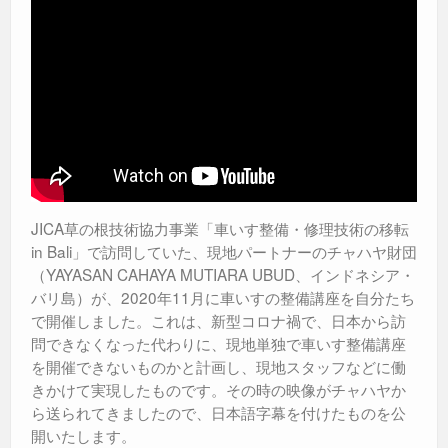
JICA草の根技術協力事業「車いす整備・修理技術の移転
in Bali」で訪問していた、現地パートナーのチャハヤ財団
（YAYASAN CAHAYA MUTIARA UBUD、インドネシア・
バリ島）が、2020年11月に車いすの整備講座を自分たち
で開催しました。これは、新型コロナ禍で、日本から訪
問できなくなった代わりに、現地単独で車いす整備講座
を開催できないものかと計画し、現地スタッフなどに働
きかけて実現したものです。その時の映像がチャハヤか
ら送られてきましたので、日本語字幕を付けたものを公
開いたします。