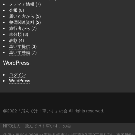
メディア情報
(7)
会報
(8)
届いた方から
(3)
整備関連資料
(2)
旅行者から
(7)
未分類
(8)
表彰
(4)
車いす提供
(3)
車いす整備
(7)
WordPress
ログイン
WordPress
@2022「飛んでけ！車いす」の会 All rights reserved.
NPO法人「飛んでけ！車いす」の会
住所：〒064-0808 北海道札幌市中央区南8条西2丁目5-74 市民活動