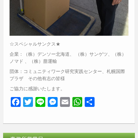
☆スペシャルサンクス★
企業：（株）デンソー北海道、 （株）サンゲツ、（株）
ノマド 、（株）萠運輸
団体：コミュニティワーク研究実践センター、札幌国際
プラザ その他有志の皆様
ご協力に感謝いたします。
F
T
Li
M
E
W
共
a
wi
n
e
m
h
有
c
tt
e
ss
ail
at
e
er
e
s