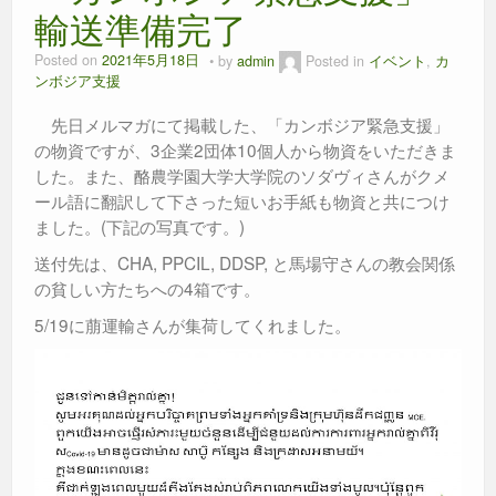
輸送準備完了
Posted on
2021年5月18日
by
admin
Posted in
イベント
,
カ
ンボジア支援
先日メルマガにて掲載した、「カンボジア緊急支援」
の物資ですが、3企業2団体10個人から物資をいただきま
した。また、酪農学園大学大学院のソダヴィさんがクメ
ール語に翻訳して下さった短いお手紙も物資と共につけ
ました。(下記の写真です。)
送付先は、CHA, PPCIL, DDSP, と馬場守さんの教会関係
の貧しい方たちへの4箱です。
5/19に萠運輸さんが集荷してくれました。