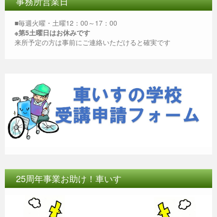
b
n
A
事務所営業日
o
g
p
■毎週火曜・土曜12：00～17：00
o
er
p
※第5土曜日はお休みです
来所予定の方は事前にご連絡いただけると確実です
k
25周年事業お助け！車いす