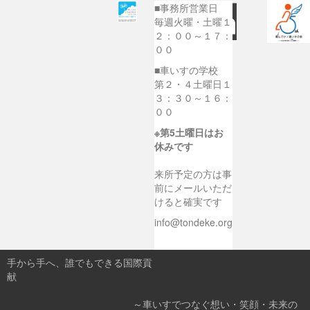
■事務所営業日
毎週火曜・土曜１
２：００～１７：
００
■車いすの学校
第２・４土曜日１
３：３０～１６：
００
※第5土曜日はお
休みです
来所予定の方は事
前にメールいただ
けると確実です
info@tondeke.org
手から手へ、誰でもできる国際貢
献
～車いすでつなぐ想い・笑顔・未来の