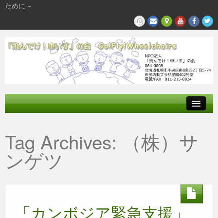
ために～
飛んでけとは
Tag Archives:
（株）サ
参加する
ンゲツ
私たちの活動
「カンボジア緊急支援」