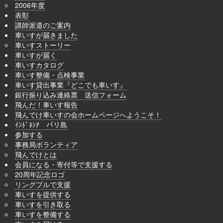
2006年度
表彰
講師派遣のご案内
車いすが届きました
車いすストーリー
車いすが届く
車いすカタログ
車いす整備・点検事業
車いす貸出事業『どこでも車いす』
銀行振り込み連絡票 送信フォーム
飛んだ！車いす報告
飛んでけ車いすの会ホームページへようこそ！
ｲﾝﾄﾞﾈｼｱ バリ島
参加する
事務局ボランティア
飛んでけとは
会員になる・寄付等で支援する
20周年記念ロゴ
リングプルで支援
車いすを提供する
車いすを引き取る
車いすを整備する