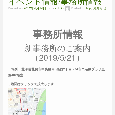
イベント情報/事務所情報
o
g
p
o
er
p
Posted on
2012年4月14日
by
admin
Posted in
Top
,
お知らせ
k
事務所情報
新事務所のご案内
（2019/5/21）
場所 北海道札幌市中央区南8条西2丁目5-74 市民活動プラザ星
園402号室
↓地図はクリックで拡大します