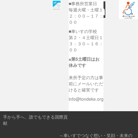
■事務所営業日
毎週火曜・土曜１
２：００～１７：
００
■車いすの学校
第２・４土曜日１
３：３０～１６：
００
※第5土曜日はお
休みです
来所予定の方は事
前にメールいただ
けると確実です
info@tondeke.org
手から手へ、誰でもできる国際貢
献
～車いすでつなぐ想い・笑顔・未来の