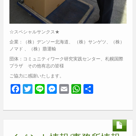
☆スペシャルサンクス★
企業：（株）デンソー北海道、 （株）サンゲツ、（株）
ノマド 、（株）萠運輸
団体：コミュニティワーク研究実践センター、札幌国際
プラザ その他有志の皆様
ご協力に感謝いたします。
F
T
Li
M
E
W
共
a
wi
n
e
m
h
有
c
tt
e
ss
ail
at
e
er
e
s
b
n
A