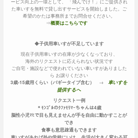
ービス向上の一環として、 「飛んでけ！」にご提供され
た車いすを無料で貸し出すサービスを開始しました。ご
希望のかたは事務所までお問合せください。
⇒
概要はこちらです
◆
子供用車いすが不足しています
現在子供用車いすの在庫が少なくなっており、
海外のリクエストに応えられない状況です
ご自宅・施設などで使われていない車いすがありました
ら お譲りください
→
3歳‐15歳用くらい（バギータイプ含む）
車いすを
提供するへ
リクエスト一例
＊ﾓﾝｺﾞﾙのｸﾌｧﾓﾘﾏｰちゃんは4歳
脳性小児ﾏﾋで目も見えませんが手を自由に動かすことが
でき
食事も意思疎通もできます
車いすがあれば外や学校にいけ、 生活が大きく変わる可