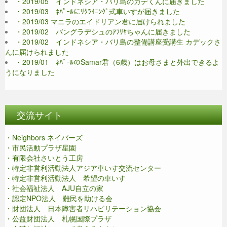
・2019/05 インドネシア・バリ島のカデくんに届きました
・2019/03 ﾈﾊﾟｰﾙにﾘｸﾗｲﾆﾝｸﾞ式車いすが届きました
・2019/03 マニラのエイドリアン君に届けられました
・2019/02 バングラデシュのｱﾌﾘﾔちゃんに届きました
・2019/02 インドネシア・バリ島の整備講座受講生 カデックさ
んに届けられました
・2019/01 ﾈﾊﾟｰﾙのSamar君（6歳）はお母さまと外出できるよ
うになりました
交流サイト
・Neighbors ネイバーズ
・市民活動プラザ星園
・有限会社さいとう工房
・特定非営利活動法人アジア車いす交流センター
・特定非営利活動法人 希望の車いす
・社会福祉法人 AJU自立の家
・認定NPO法人 難民を助ける会
・財団法人 日本障害者リハビリテーション協会
・公益財団法人 札幌国際プラザ