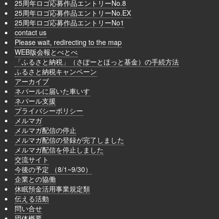
25周年ロゴ応募作品エントリーNo.8
25周年ロゴ応募作品エントリーNo.EX
25周年ロゴ応募作品エントリーNo1
contact us
Please wait, redirecting to the map
WEB版会報とべとべ
「ふるさと納税」（さぽーとほっと基金）の手続方法
ふるさと納税キャンペーン
アーカイブ
ネパールに届いた車いす
ネパール支援
プライバシーポリシー
メルマガ
メルマガ配信の停止
メルマガ配信の登録が完了しました
メルマガ配信を停止しました
交流サイト
今後の予定 （8/1~9/30）
企業との協働
休眠預金活用事業規定類
伝える活動
問い合せ
団体概要