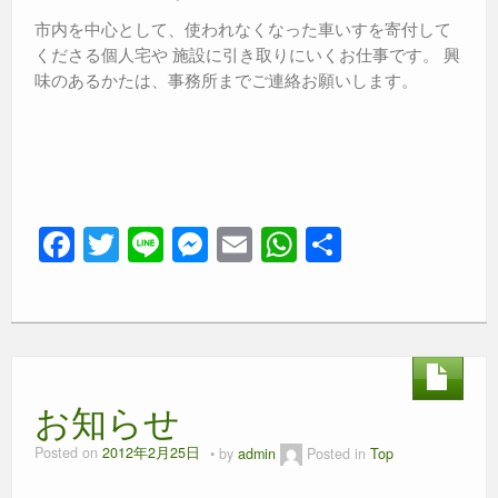
市内を中心として、使われなくなった車いすを寄付して
くださる個人宅や 施設に引き取りにいくお仕事です。 興
味のあるかたは、事務所までご連絡お願いします。
F
T
Li
M
E
W
共
a
wi
n
e
m
h
有
c
tt
e
ss
ail
at
e
er
e
s
b
n
A
お知らせ
o
g
p
o
er
p
Posted on
2012年2月25日
by
admin
Posted in
Top
k