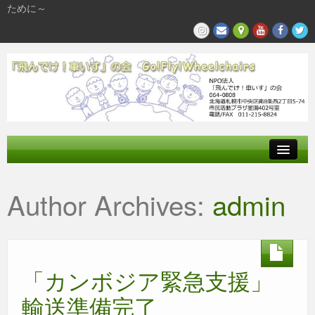
ために～
飛んでけとは
Author Archives:
admin
参加する
私たちの活動
「カンボジア緊急支援」
輸送準備完了