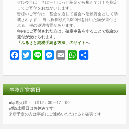
ぜひ今年は、さぽーとほっと基金から飛んでけ！を指定
してご寄付をおねがいします。
皆様のご寄付は、基金を通じて当会へ活動資金として助
成されます。 自己負担額約2,000円を除いた額が還付さ
れる、税の優遇措置があります。
年内にご寄付された方は、確定申告をすることで税金の
還付が受けられます。
「ふるさと納税手続き方法」のサイト
へ
F
T
Li
M
E
W
共
a
wi
n
e
m
h
有
c
tt
e
ss
ail
at
e
er
e
s
b
n
A
事務所営業日
o
g
p
■毎週火曜・土曜12：00～17：00
o
er
p
※第5土曜日はお休みです
来所予定の方は事前にご連絡いただけると確実です
k