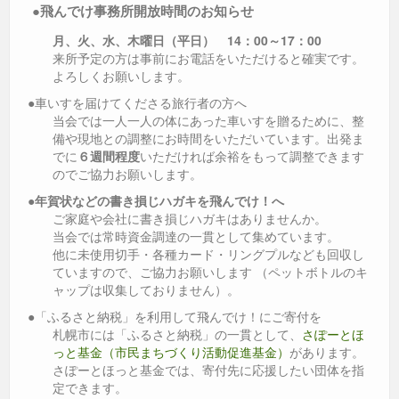
●
飛んでけ事務所開放時間のお知らせ
月、火、水、木曜日（
平日
） 14：00～17：00
来所予定の方は事前にお電話をいただけると確実です。
よろしくお願いします。
●車いすを届けてくださる旅行者の方へ
当会では一人一人の体にあった車いすを贈るために、整
備や現地との調整にお時間をいただいています。出発ま
でに
６週間程度
いただければ余裕をもって調整できます
のでご協力お願いします。
●
年賀状などの書き損じハガキを飛んでけ！へ
ご家庭や会社に書き損じハガキはありませんか。
当会では常時資金調達の一貫として集めています。
他に未使用切手・各種カード・リングプルなども回収し
ていますので、ご協力お願いします （ペットボトルのキ
ャップは収集しておりません）。
●「ふるさと納税」を利用して飛んでけ！にご寄付を
札幌市には「ふるさと納税」の一貫として、
さぽーとほ
っと基金（市民まちづくり活動促進基金）
があります。
さぽーとほっと基金では、寄付先に応援したい団体を指
定できます。