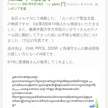
Posted on
2021年5月18日
by
admin
Posted in
イベント
,
カ
ンボジア支援
先日メルマガにて掲載した、「カンボジア緊急支援」
の物資ですが、3企業2団体10個人から物資をいただきま
した。また、酪農学園大学大学院のソダヴィさんがクメ
ール語に翻訳して下さった短いお手紙も物資と共につけ
ました。(下記の写真です。)
送付先は、CHA, PPCIL, DDSP, と馬場守さんの教会関係
の貧しい方たちへの4箱です。
5/19に萠運輸さんが集荷してくれました。