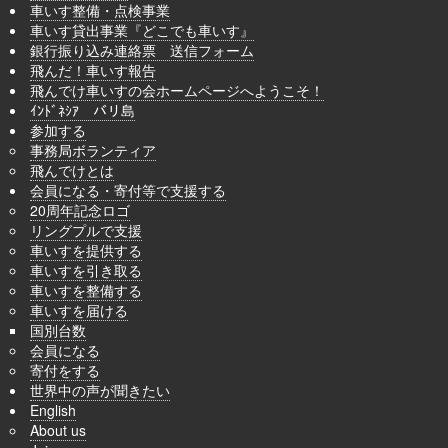
車いす整備・点検事業
車いす貸出事業『どこでも車いす』
銀行振り込み連絡票 送信フォーム
飛んだ！車いす報告
飛んでけ車いすの会ホームページへようこそ！
ｲﾝﾄﾞﾈｼｱ バリ島
参加する
事務局ボランティア
飛んでけとは
会員になる・寄付等で支援する
20周年記念ロゴ
リングプルで支援
車いすを提供する
車いすを引き取る
車いすを整備する
車いすを届ける
国別台数
会員になる
寄付をする
世界中の声が聞きたい
English
About us