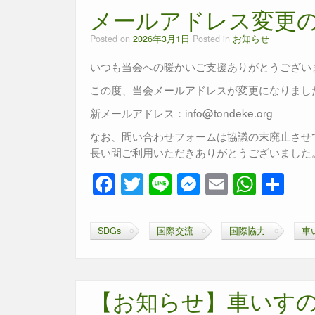
o
g
p
メールアドレス変更
o
er
p
Posted on
2026年3月1日
Posted in
お知らせ
k
いつも当会への暖かいご支援ありがとうござい
この度、当会メールアドレスが変更になりまし
新メールアドレス：info@tondeke.org
なお、問い合わせフォームは協議の末廃止させ
長い間ご利用いただきありがとうございました
F
T
Li
M
E
W
共
a
wi
n
e
m
h
有
c
tt
e
ss
ail
at
SDGs
国際交流
国際協力
車
e
er
e
s
b
n
A
o
g
p
【お知らせ】車いす