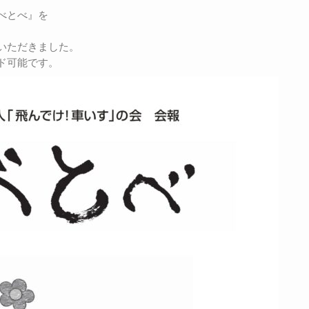
べとべ』を
いただきました。
ド可能です。