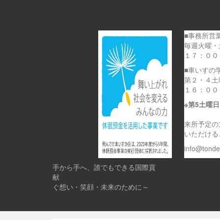
■事務所営
毎週火曜・
１７：００
■車いすの
第２・４土
１６：００
※第5土曜
来所予定の
いただける
info@tond
手から手へ、誰でもできる国際貢
献 
ぐ想い・笑顔・未来のために～