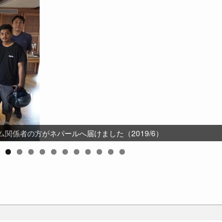
年度から3年間、休眠預金事業の実行団体に採択されました。
関係者の方がネパールへ届けました（2019/6）
法士さんのご紹介でネパールに届けられました
タディツアーでパラオ共和国に届けました
いす」の選抜メンバーがタイに届けました
ェロニカちゃん（9歳）に届きました
修理技術を伝えました（2017/12）
は2023年に25周年を迎えました
 セナン・ハティに届きました
ゴルの保育園に届けられました
ルネオ島に届けられました
カンボジアに届きました！
0
1
2