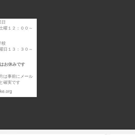
業日
土曜１２：００～
学校
曜日１３：３０～
日はお休みです
方は事前にメール
と確実です
eke.org
～車いす