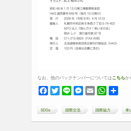
なお、他のバックナンバーについては
か
こちら
F
T
Li
M
E
W
共
a
wi
n
e
m
h
有
c
tt
e
ss
ail
at
SDGs
国際交流
国際協力
車
e
er
e
s
b
n
A