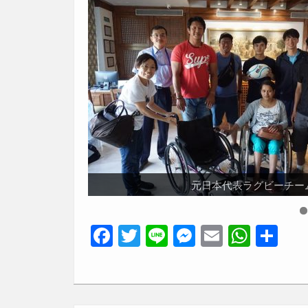
飛んでけ車いすの会は、2020
元日本代表ラグビーチーム
JICAの作業療
道内の高校生がス
「もってけ！車
セブ島のヴ
ネパールで
飛んでけ！
バリ島
モン
ボ
F
T
Li
M
E
W
共
a
wi
n
e
m
h
有
c
tt
e
ss
ail
at
e
er
e
s