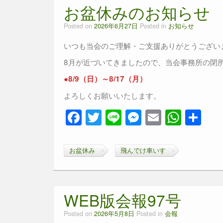
b
n
A
お盆休みのお知らせ
o
g
p
Posted on
2026年6月27日
Posted in
お知らせ
o
er
p
いつも当会のご理解・ご支援ありがとうござい
k
8月が近づいてきましたので、当会事務所の閉
●8/9（日）～8/17（月）
よろしくお願いいたします。
F
T
Li
M
E
W
共
a
wi
n
e
m
h
有
c
tt
e
ss
ail
at
お盆休み
飛んでけ車いす
e
er
e
s
b
n
A
o
g
p
WEB版会報97号
o
er
p
Posted on
2026年5月8日
Posted in
会報