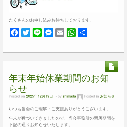
たくさんのお申し込みお待ちしております。
F
T
Li
M
E
W
共
a
wi
n
e
m
h
有
c
tt
e
ss
ail
at
e
er
e
s
b
n
A
年末年始休業期間のお知
o
g
p
o
er
p
らせ
k
Posted on
2025年12月19日
by
shimada
Posted in
お知らせ
いつも当会のご理解・ご支援ありがとうございます。
年末が近づいてきましたので、当会事務所の閉所期間を
下記の通りお知らせいたします。