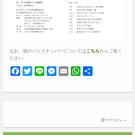
なお、他のバックナンバーについては
からご覧く
こちら
ださい。
F
T
Li
M
E
W
共
a
wi
n
e
m
h
有
c
tt
e
ss
ail
at
e
er
e
s
b
n
A
o
g
p
次ページへ »
o
er
p