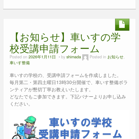
c
tt
e
ss
ail
at
e
er
e
s
b
n
A
【お知らせ】車いすの学
o
g
p
o
er
p
校受講申請フォーム
k
Posted on
2026年1月11日
by
shimada
Posted in
お知らせ
,
車いす整備
車いすの学校の、受講申請フォームを作成しました。
毎月第二・第四土曜日13時30分開催で、車いす整備ボラ
ンティアが懇切丁寧お教えいたします。
どなたでもご参加できます。下記バナーよりお申し込み
ください。