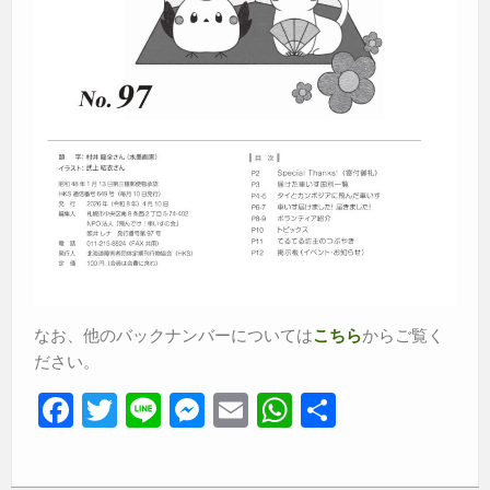
なお、他のバックナンバーについては
からご覧く
こちら
ださい。
F
T
Li
M
E
W
共
a
wi
n
e
m
h
有
c
tt
e
ss
ail
at