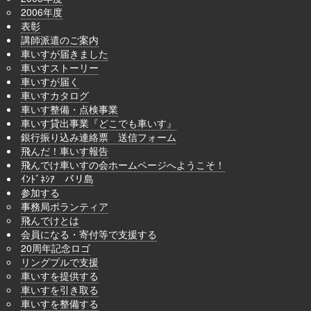
2006年度
表彰
講師派遣のご案内
車いすが届きました
車いすストーリー
車いすが届く
車いすカタログ
車いす整備・点検事業
車いす貸出事業『どこでも車いす』
銀行振り込み連絡票 送信フォーム
飛んだ！車いす報告
飛んでけ車いすの会ホームページへようこそ！
ｲﾝﾄﾞﾈｼｱ バリ島
参加する
事務局ボランティア
飛んでけとは
会員になる・寄付等で支援する
20周年記念ロゴ
リングプルで支援
車いすを提供する
車いすを引き取る
車いすを整備する