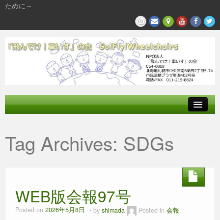
ために～
飛んでけとは
Tag Archives:
SDGs
参加する
私たちの活動
WEB版会報97号
Posted on
2026年5月8日
by
shimada
Posted in
会報