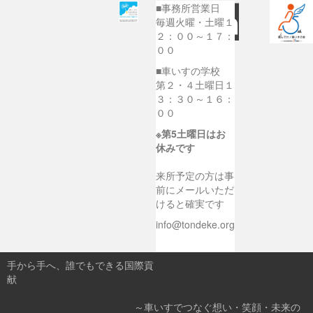
■事務所営業日
毎週火曜・土曜１
２：００～１７：
００
■車いすの学校
第２・４土曜日１
３：３０～１６：
００
※第5土曜日はお
休みです
来所予定の方は事
前にメールいただ
けると確実です
info@tondeke.org
手から手へ、誰でもできる国際貢
献
～車いすでつなぐ想い・笑顔・未来の