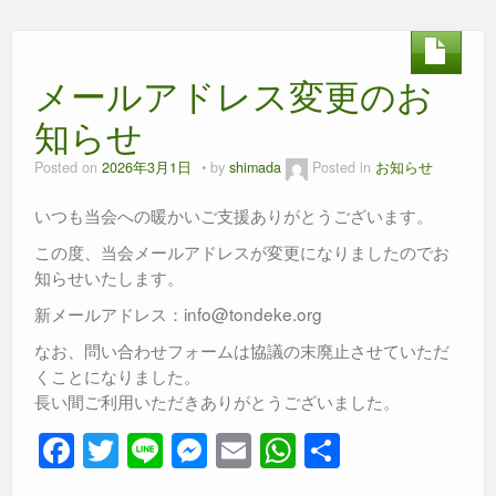
e
er
e
s
b
n
A
メールアドレス変更のお
o
g
p
o
er
p
知らせ
k
Posted on
2026年3月1日
by
shimada
Posted in
お知らせ
いつも当会への暖かいご支援ありがとうございます。
この度、当会メールアドレスが変更になりましたのでお
知らせいたします。
新メールアドレス：info@tondeke.org
なお、問い合わせフォームは協議の末廃止させていただ
くことになりました。
長い間ご利用いただきありがとうございました。
F
T
Li
M
E
W
共
a
wi
n
e
m
h
有