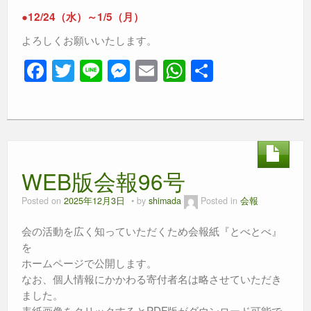
●12/24（水）～1/5（月）
よろしくお願いいたします。
F
T
Li
M
E
W
共
a
wi
n
e
m
h
有
c
tt
e
ss
ail
at
e
er
e
s
b
n
A
WEB版会報96号
o
g
p
o
er
p
Posted on
2025年12月3日
by
shimada
Posted in
会報
k
会の活動を広く知っていただくため会報紙『とべとべ』
を
ホームページで公開します。
なお、個人情報にかかわる寄付者名は略させていただき
ました。
表紙画像をクリックするとPDF版がダウンロード可能で