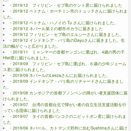
・2019/12 フィリピン・セブ島のケント君に届けられました
・2019/12 ベトナム・ホーチミン市のトュッテさんに届けられま
した。
・2019/12 ベトナム・ハノイの Tu さんに届けられました。
・2019/12 ネパール第２の都市ポカラに届きました
・2019/12 フィリピン・セブ島のエルシーさんに届きました。
・2019/12 インドネシア・バリ島のDayuさんに届きました。生
活の幅がぐっと広がりました。
・2019/11 ミャンマーの首都ヤンゴンに運ばれ、4歳の男の子
Htet君に届けられました。
・2019/09 フィリピン・セブ島に運ばれ、６歳の少年ジェーム
ス君に届けられました。
・2019/09 ネパールのLeezaさんにお届けられました。
・2019/09 インドネシア・バリ島のリチャードさんに届きまし
た。
・2019/08 カンボジアの首都プノンペンの障がい者支援団体に届
けられました。
・2019/07 台湾の首都台北で障がい者の自立生活支援活動を行
っている団体に届けられました
・2019/07 タイの首都バンコクのニピットポン君に届けられま
した
・2019/06 ネパール、カトマンズ郊外に住むSushimaさんに届け