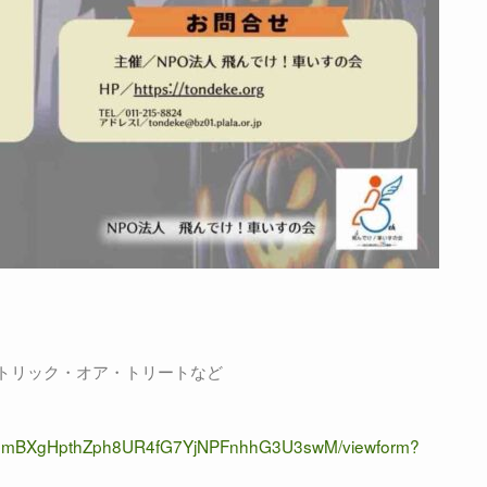
トリック・オア・トリートなど
ZQIebmBXgHpthZph8UR4fG7YjNPFnhhG3U3swM/viewform?