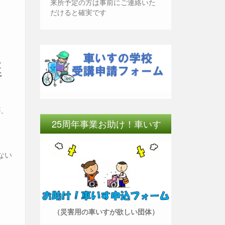
来所予定の方は事前にご連絡いた
だけると確実です
延
が、
25周年事業お助け！車いす
ない
（災害用の車いすが欲しい団体）