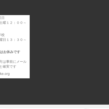
業日
土曜１２：００～
学校
曜日１３：３０～
日はお休みです
方は事前にメール
と確実です
eke.org
～車いす