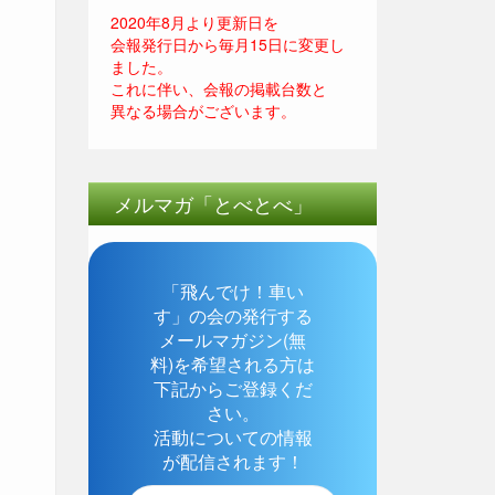
2020年8月より更新日を
会報発行日から毎月15日に変更し
ました。
これに伴い、会報の掲載台数と
異なる場合がございます。
メルマガ「とべとべ」
「飛んでけ！車い
す」の会の発行する
メールマガジン(無
料)を希望される方は
下記からご登録くだ
さい。
活動についての情報
が配信されます！