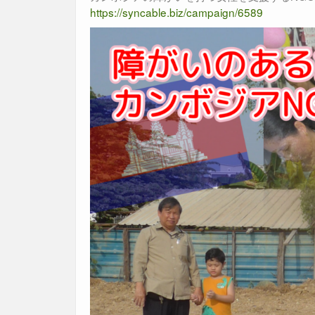
https://syncable.biz/campaign/6589