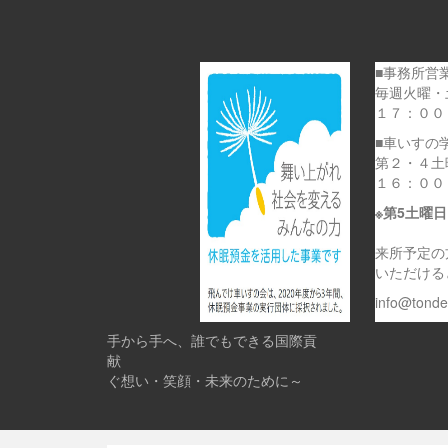
■事務所営
毎週火曜・
１７：００
■車いすの
第２・４土
１６：００
※第5土曜
来所予定の
いただける
info@tond
手から手へ、誰でもできる国際貢
献 
ぐ想い・笑顔・未来のために～