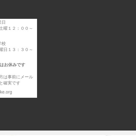
業日
土曜１２：００～
学校
曜日１３：３０～
日はお休みです
方は事前にメール
と確実です
eke.org
～車いす