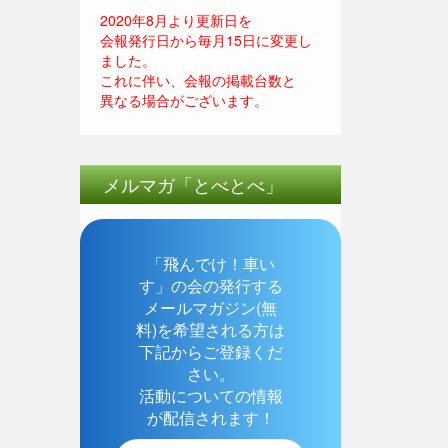
2020年8月より更新日を
会報発行日から毎月15日に変更し
ました。
これに伴い、会報の掲載台数と
異なる場合がございます。
メルマガ「とべとべ」
「飛んでけ！車い
す」の会の発行する
メールマガジン(無
料)を希望される方は
下記からご登録くだ
さい。
活動についての情報
が配信されます！