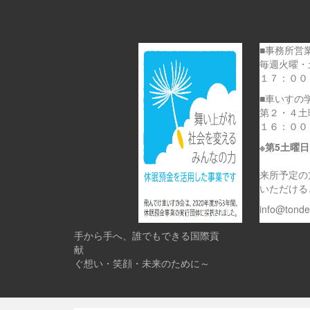
■事務所営
毎週火曜・
１７：００
■車いすの
第２・４土
１６：００
※第5土曜
来所予定の
いただける
info@tond
手から手へ、誰でもできる国際貢
献 
ぐ想い・笑顔・未来のために～