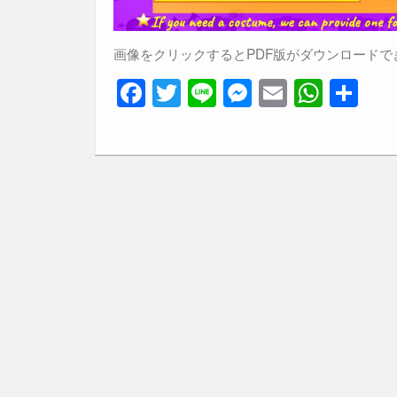
画像をクリックするとPDF版がダウンロードで
F
T
Li
M
E
W
共
a
wi
n
e
m
h
有
c
tt
e
ss
ail
at
e
er
e
s
b
n
A
o
g
p
o
er
p
k