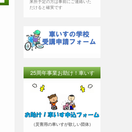
来所予定の方は事前にご連絡いた
だけると確実です
25周年事業お助け！車いす
（災害用の車いすが欲しい団体）