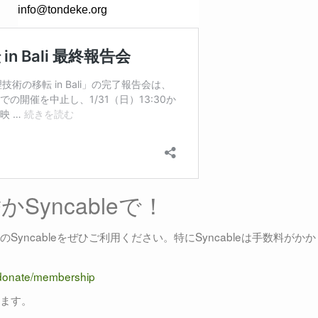
yncableで！
Syncableをぜひご利用ください。特にSyncableは手数料がか
e/donate/membership
ります。