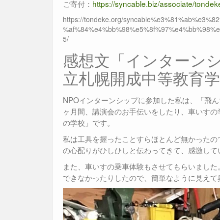
ご寄付：
https://syncable.biz/associate/tondek
https://tondeke.org/syncable%e3%81%ab
%af%84%e4%bb%98%e5%8f%97%e4%bb%98%
5/
感想文「インターン
立札幌開成中等教育学
NPOインターンシップに参加した私は、「飛
ヶ月間、講演会のお手伝いをしたり、車いすの
の学校」です。
私は工具を握ったことすらほとんど無かったの
の心配りがひしひしと伝わってきて、感激して
また、車いすの乗車体験もさせてもらいました
できなかったりしたので、簡単なように見えて