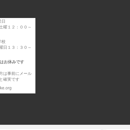
業日
土曜１２：００～
学校
曜日１３：３０～
日はお休みです
方は事前にメール
と確実です
eke.org
～車いす