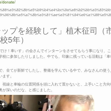
e/donate/
%e3%82%88%e3%82%8b%e5%b9%b4%e4%bc%9a%e8%b2%bb%e3%83%b
e9%96%8b%e5%a7%8b%e3%81%ae%e3%81%94%e6%a1%88%e5%
シップを経験して」植木征司（
校5年）
んでけ！車いす」の会さんでインターンをさせてもらう事になり、
学校に参加したりしました。中でも、印象に残っている活動は「車
で、全てが新鮮でしたし、整備を学んでいる中で、みなさんの使う
います。
。視線と車輪の位置関係を頭に入れて置かないと、上手いこと方向
奥が深いのだな、と感じました。