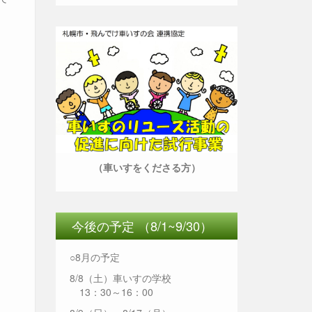
（車いすをくださる方）
今後の予定 （8/1~9/30）
○8月の予定
」
8/8（土）車いすの学校
13：30～16：00