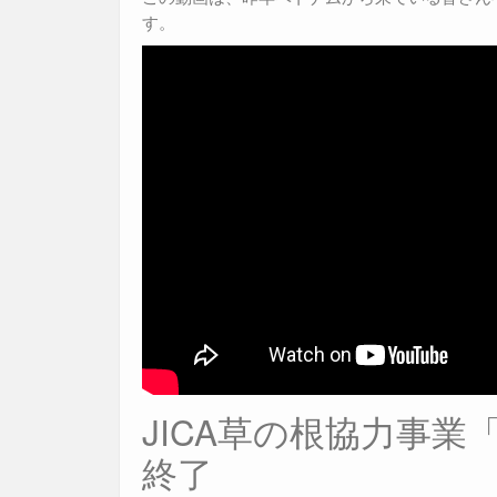
す。
JICA草の根協力事業「
終了