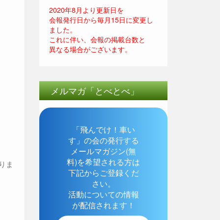
2020年8月より更新日を
会報発行日から毎月15日に変更し
ました。
これに伴い、会報の掲載台数と
異なる場合がございます。
メルマガ「とべとべ」
「飛んでけ！車い
す」の会の発行する
メールマガジン(無
料)を希望される方は
かりま
下記からご登録くだ
さい。
活動についての情報
が配信されます！