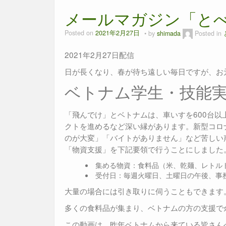
メールマガジン「とべ
Posted on
2021年2月27日
by
shimada
Posted in
2021年2月27日配信
日が長くなり、春が待ち遠しい毎日ですが、お
ベトナム学生・技能
「飛んでけ」とベトナムは、車いすを600台
クトを進めるなど深い縁があります。新型コロ
のが大変」「バイトがありません」など苦しい
「物資支援」を下記要領で行うことにしました
集める物資：食料品（米、乾麺、レトル
受付日：毎週火曜日、土曜日の午後、事務
大量の場合には引き取りに伺うこともできます
多くの食料品が集まり、ベトナムの方の支援で
この動画は、昨年ベトナムから来ている皆さん