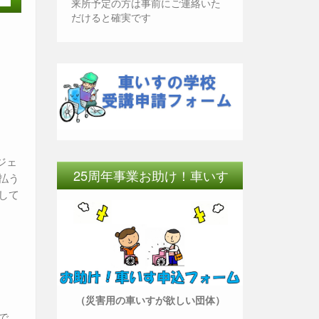
来所予定の方は事前にご連絡いた
だけると確実です
ジェ
25周年事業お助け！車いす
払う
して
（災害用の車いすが欲しい団体）
で