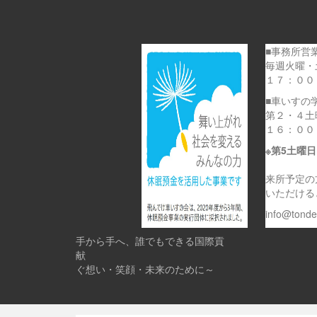
■事務所営
毎週火曜・
１７：００
■車いすの
第２・４土
１６：００
※第5土曜
来所予定の
いただける
info@tond
手から手へ、誰でもできる国際貢
献 
ぐ想い・笑顔・未来のために～