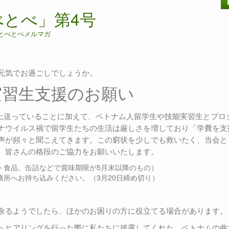
とべ」第4号
とべとべメルマガ
元気でお過ごしでしょうか。
実習生支援のお願い
以上送っていることに加えて、ベトナム人留学生や技能実習生とプロ
ナウイルス禍で留学生たちの生活は厳しさを増しており「学費を支
声が頻々と聞こえてきます。この窮状を少しでも救いたく、当会と
。皆さんの格段のご協力をお願いいたします。
ト食品、缶詰などで賞味期限が5月末以降のもの）
所へお持ち込みください。（3月20日締め切り）
。
余るようでしたら、ほかのお困りの方に役立てる場合があります。
へヒアリングを行った際に私たちに披露してくれた、ベトナムの曲