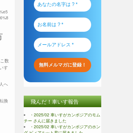
b%e5
86%8
市
ここ数
いす
人へ
転換
飛んだ！車いす報告
・2025/02 車いすがカンボジアのモム
チー さんに届きました
・2025/02 車いすがカンボジアのホン
グ ピィアルット君に届きました