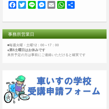
F
T
Li
M
E
W
共
a
wi
n
e
m
h
有
c
tt
e
ss
ail
at
e
er
e
s
b
n
A
事務所営業日
o
g
p
■毎週火曜・土曜12：00～17：00
o
er
p
※第5土曜日はお休みです
来所予定の方は事前にご連絡いただけると確実です
k