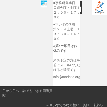
■事務所営業日
毎週火曜・土曜１
２：００～１７：
００
■車いすの学校
第２・４土曜日１
３：３０～１６：
００
※第5土曜日はお
休みです
来所予定の方は事
前にメールいただ
けると確実です
info@tondeke.org
手から手へ、誰でもできる国際貢
献
～車いすでつなぐ想い・笑顔・未来の