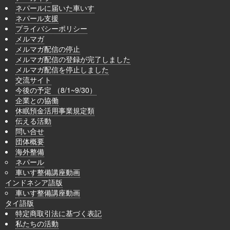
ネパールに届いた車いす
ネパール支援
プライバシーポリシー
メルマガ
メルマガ配信の停止
メルマガ配信の登録が完了しました
メルマガ配信を停止しました
交流サイト
今後の予定 （8/1~9/30）
企業との協働
休眠預金活用事業規定類
伝える活動
問い合せ
団体概要
海外整備
ネパール
車いす整備講座動画
インドネシア語版
車いす整備講座動画
タイ語版
特定商取引法に基づく表記
私たちの活動