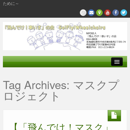
ために～
飛んでけとは
Tag Archives:
マスクプ
参加する
ロジェクト
私たちの活動
【「飛んでけ！マスク」