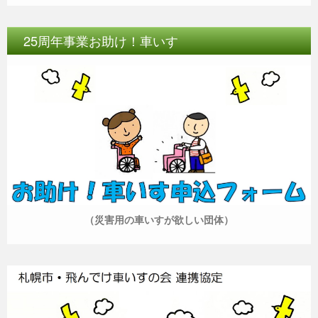
25周年事業お助け！車いす
（災害用の車いすが欲しい団体）