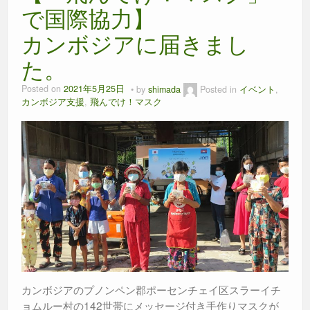
で国際協力】
カンボジアに届きまし
た。
Posted on
2021年5月25日
by
shimada
Posted in
イベント
,
カンボジア支援
,
飛んでけ！マスク
カンボジアのプノンペン郡ポーセンチェイ区スラーイチ
ョムルー村の142世帯にメッセージ付き手作りマスクが