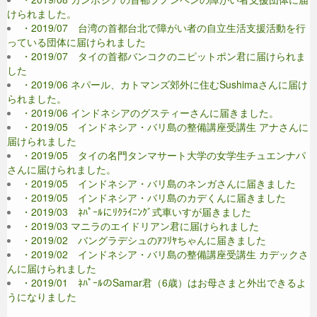
けられました。
・2019/07 台湾の首都台北で障がい者の自立生活支援活動を行
っている団体に届けられました
・2019/07 タイの首都バンコクのニピットポン君に届けられま
した
・2019/06 ネパール、カトマンズ郊外に住むSushimaさんに届け
られました。
・2019/06 インドネシアのグスティーさんに届きました。
・2019/05 インドネシア・バリ島の整備講座受講生 アナさんに
届けられました
・2019/05 タイの名門タンマサート大学の女学生チュエンナパ
さんに届けられました。
・2019/05 インドネシア・バリ島のネンガさんに届きました
・2019/05 インドネシア・バリ島のカデくんに届きました
・2019/03 ﾈﾊﾟｰﾙにﾘｸﾗｲﾆﾝｸﾞ式車いすが届きました
・2019/03 マニラのエイドリアン君に届けられました
・2019/02 バングラデシュのｱﾌﾘﾔちゃんに届きました
・2019/02 インドネシア・バリ島の整備講座受講生 カデックさ
んに届けられました
・2019/01 ﾈﾊﾟｰﾙのSamar君（6歳）はお母さまと外出できるよ
うになりました