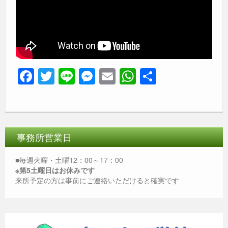
F
T
Li
M
E
W
共
a
wi
n
e
m
h
有
c
tt
e
ss
ail
at
e
er
e
s
b
n
A
事務所営業日
o
g
p
■毎週火曜・土曜12：00～17：00
o
er
p
※第5土曜日はお休みです
来所予定の方は事前にご連絡いただけると確実です
k