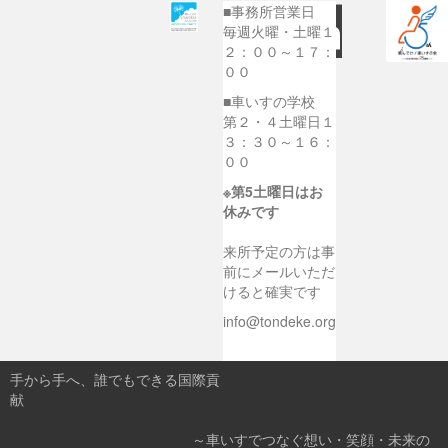
■事務所営業日
毎週火曜・土曜１
２：００～１７：
００
■車いすの学校
第２・４土曜日１
３：３０～１６：
００
※第5土曜日はお
休みです
来所予定の方は事
前にメールいただ
けると確実です
info@tondeke.org
手から手へ、誰でもできる国際貢
献
～車いすでつなぐ想い・笑顔・未来の