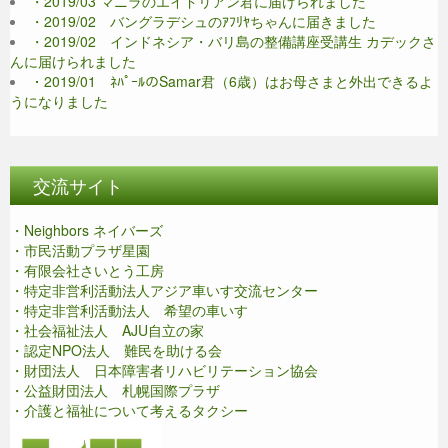
・2019/03 マニラのエイドリアン君に届けられました
・2019/02 バングラデシュのｱﾌﾘﾔちゃんに届きました
・2019/02 インドネシア・バリ島の整備講座受講生 カデックさ
んに届けられました
・2019/01 ﾈﾊﾟｰﾙのSamar君（6歳）はお母さまと外出できるよ
うになりました
交流サイト
・Neighbors ネイバーズ
・市民活動プラザ星園
・有限会社さいとう工房
・特定非営利活動法人アジア車いす交流センター
・特定非営利活動法人 希望の車いす
・社会福祉法人 AJU自立の家
・認定NPO法人 難民を助ける会
・財団法人 日本障害者リハビリテーション協会
・公益財団法人 札幌国際プラザ
・介護と福祉について考えるタクシー