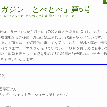
ガジン「とべとべ」第5号
とべとべメルマガ
,
カンボジア支援
,
飛んでけ！マスク
ロに近かったのが4月末には700人ほどと急激に増加しており、
の居住地からの移動・外出は禁止される」政策も取られています。
（協力：萠運輸）で継続的に車いすを送っており、現地の障がい者
ば送られてきます。「マスクが足りていない」「物資を買うのにも車い
いて緊急支援として物資を集めて5月20日出航予定のコンテナで
力をお願いいたします。
00）
固形石けん
のもの、ウェットティシューは送れません）