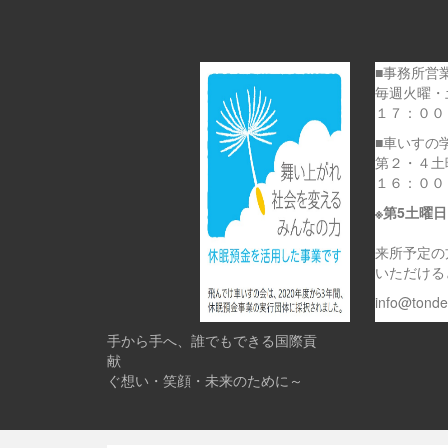
■事務所営
毎週火曜・
１７：００
■車いすの
第２・４土
１６：００
※第5土曜
来所予定の
いただける
info@tond
手から手へ、誰でもできる国際貢
献 
ぐ想い・笑顔・未来のために～