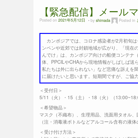
【緊急配信】メールマ
Posted on
2021年5月12日
by
shimada
Posted in
カンボジアでは、コロナ感染者が2月初旬はゼ
ンペンや近郊では封鎖地域が広がり、「現在
んでけ」は、カンボジア向けの船便コンテナ
体、PPCILやCHAから現地情報がしばし
私たちは外に出られない」など悲痛な訴えを聞
に届けたいと思います。短期間ですが、ご協
＜受付日＞
5/11（火）・15（土）・18（火）（13:00~18:
＜希望物品＞
マスク（不織布）、生理用品、洗面用タオル、
（注・消毒液ボトルなどアルコール含有の液体
＜受け付け方法＞