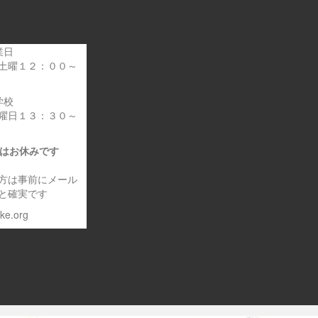
業日
土曜１２：００～
学校
曜日１３：３０～
日はお休みです
方は事前にメール
と確実です
eke.org
～車いす