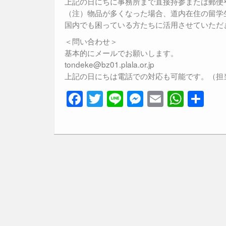
上記の日にちに事務所まで直接持参または郵便
（注）物品が多くなった場合、道内在住の留学
国内でも困っている方たちに活用させていただ
＜問い合わせ＞
基本的にメールでお願いします。
tondeke@bz01.plala.or.jp
上記の日にちは電話での対応も可能です。（担
F
T
Li
M
E
W
共
a
wi
n
e
m
h
有
c
tt
e
ss
ail
at
e
er
e
s
b
n
A
o
g
p
o
er
p
k