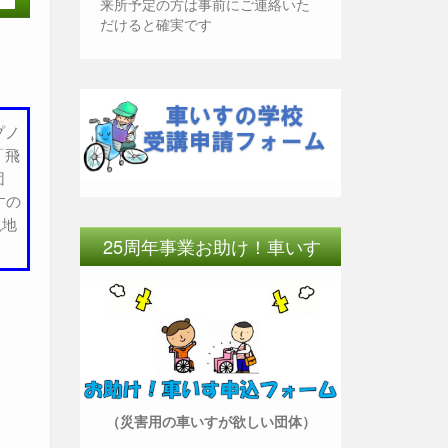
来所予定の方は事前にご連絡いた
だけると確実です
プノ
「飛
団
すの
現地
25周年事業お助け！車いす
（災害用の車いすが欲しい団体）