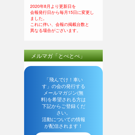
2020年8月より更新日を
会報発行日から毎月15日に変更し
ました。
これに伴い、会報の掲載台数と
異なる場合がございます。
メルマガ「とべとべ」
「飛んでけ！車い
す」の会の発行する
メールマガジン(無
料)を希望される方は
下記からご登録くだ
さい。
活動についての情報
が配信されます！