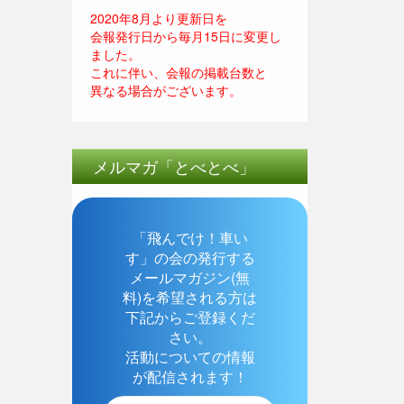
2020年8月より更新日を
会報発行日から毎月15日に変更し
ました。
これに伴い、会報の掲載台数と
異なる場合がございます。
メルマガ「とべとべ」
「飛んでけ！車い
す」の会の発行する
メールマガジン(無
料)を希望される方は
下記からご登録くだ
さい。
活動についての情報
が配信されます！