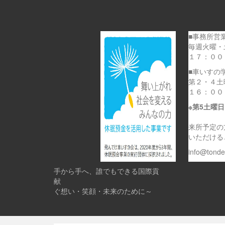
■事務所営
毎週火曜・
１７：００
■車いすの
第２・４土
１６：００
※第5土曜
来所予定の
いただける
info@tond
手から手へ、誰でもできる国際貢
献 
ぐ想い・笑顔・未来のために～