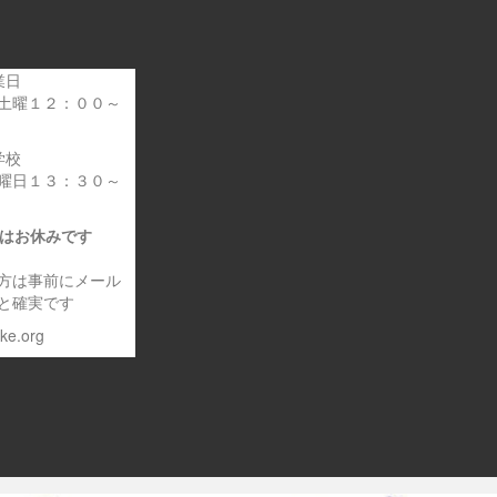
業日
土曜１２：００～
学校
曜日１３：３０～
日はお休みです
方は事前にメール
と確実です
eke.org
～車いす