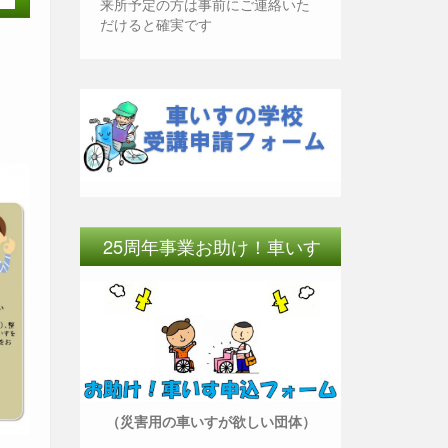
来所予定の方は事前にご連絡いた
だけると確実です
25周年事業お助け！車いす
（災害用の車いすが欲しい団体）