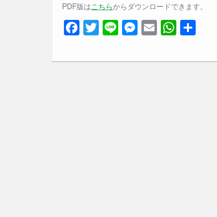
PDF版は
こちら
からダウンロードできます。
F
T
Li
M
E
W
共
a
wi
n
e
m
h
有
c
tt
e
ss
ail
at
e
er
e
s
b
n
A
o
g
p
o
er
p
k