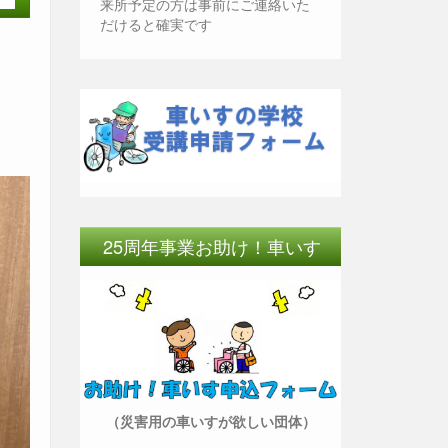
来所予定の方は事前にご連絡いた
だけると確実です
25周年事業お助け！車いす
（災害用の車いすが欲しい団体）