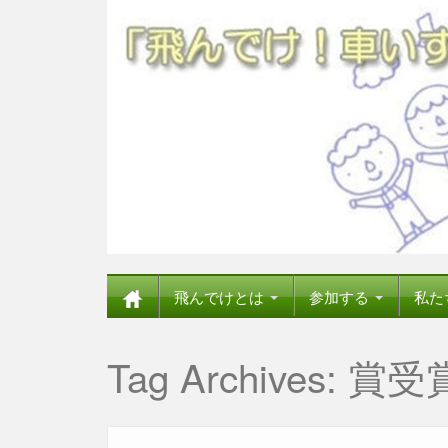
飛んでけとは
参加する
私た
Tag Archives:
賞受