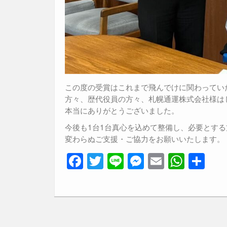
この度の受賞はこれまで飛んでけに関わってい
方々、歴代役員の方々、札幌通運株式会社様は
本当にありがとうございました。
今後も1台1台真心を込めて整備し、必要とす
変わらぬご支援・ご協力をお願いいたします。
F
T
Li
M
E
W
共
a
wi
n
e
m
h
有
c
tt
e
ss
ail
at
e
er
e
s
b
n
A