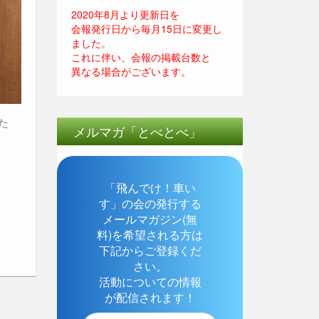
2020年8月より更新日を
会報発行日から毎月15日に変更し
ました。
これに伴い、会報の掲載台数と
異なる場合がございます。
た
メルマガ「とべとべ」
「飛んでけ！車い
す」の会の発行する
メールマガジン(無
料)を希望される方は
下記からご登録くだ
さい。
活動についての情報
が配信されます！