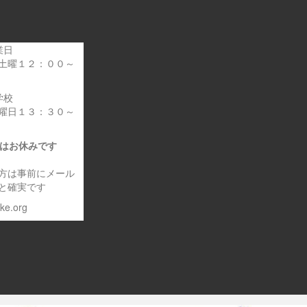
業日
土曜１２：００～
学校
曜日１３：３０～
日はお休みです
方は事前にメール
と確実です
eke.org
～車いす