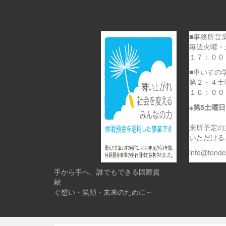
■事務所営
毎週火曜・
１７：００
■車いすの
第２・４土
１６：００
※第5土曜
来所予定の
いただける
info@tond
手から手へ、誰でもできる国際貢
献 
ぐ想い・笑顔・未来のために～