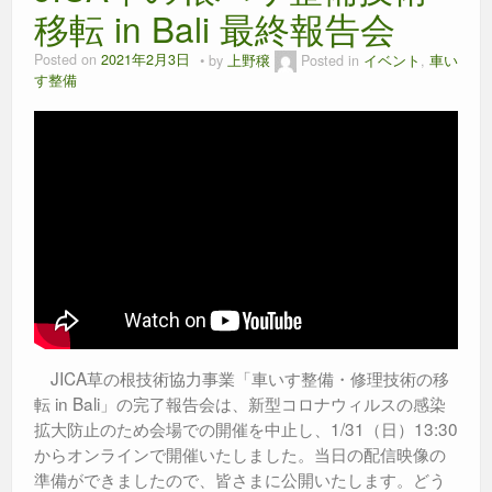
移転 in Bali 最終報告会
Posted on
2021年2月3日
by
上野穣
Posted in
イベント
,
車い
す整備
JICA草の根技術協力事業「車いす整備・修理技術の移
転 in Bali」の完了報告会は、新型コロナウィルスの感染
拡大防止のため会場での開催を中止し、1/31（日）13:30
からオンラインで開催いたしました。当日の配信映像の
準備ができましたので、皆さまに公開いたします。どう