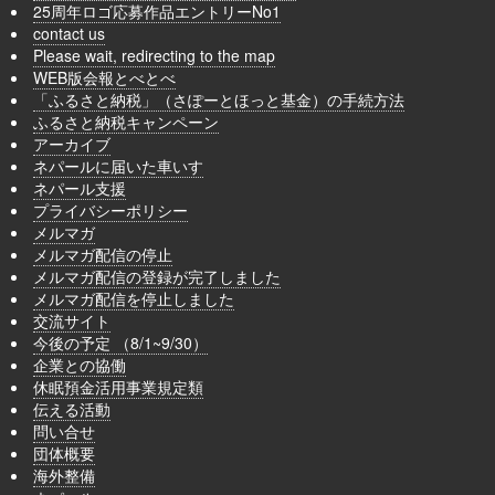
25周年ロゴ応募作品エントリーNo1
contact us
Please wait, redirecting to the map
WEB版会報とべとべ
「ふるさと納税」（さぽーとほっと基金）の手続方法
ふるさと納税キャンペーン
アーカイブ
ネパールに届いた車いす
ネパール支援
プライバシーポリシー
メルマガ
メルマガ配信の停止
メルマガ配信の登録が完了しました
メルマガ配信を停止しました
交流サイト
今後の予定 （8/1~9/30）
企業との協働
休眠預金活用事業規定類
伝える活動
問い合せ
団体概要
海外整備