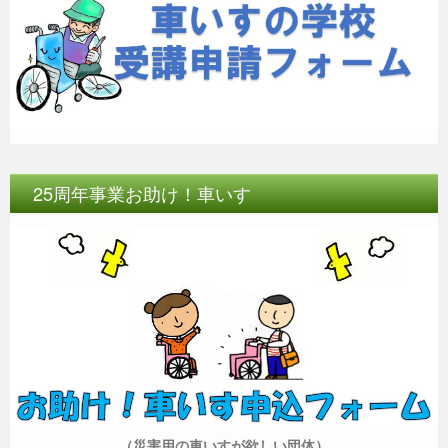
25周年事業お助け！車いす
（災害用の車いすが欲しい団体）