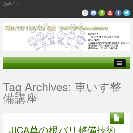
ために～
飛んでけとは
Tag Archives:
車いす整
参加する
備講座
私たちの活動
JICA草の根バリ整備技術