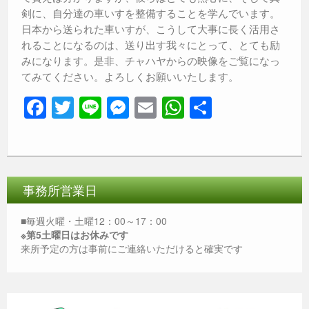
剣に、自分達の車いすを整備することを学んでいます。
日本から送られた車いすが、こうして大事に長く活用さ
れることになるのは、送り出す我々にとって、とても励
みになります。是非、チャハヤからの映像をご覧になっ
てみてください。よろしくお願いいたします。
F
T
Li
M
E
W
共
a
wi
n
e
m
h
有
c
tt
e
ss
ail
at
e
er
e
s
b
n
A
事務所営業日
o
g
p
■毎週火曜・土曜12：00～17：00
o
er
p
※第5土曜日はお休みです
来所予定の方は事前にご連絡いただけると確実です
k