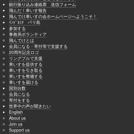
銀行振り込み連絡票 送信フォーム
飛んだ！車いす報告
飛んでけ車いすの会ホームページへようこそ！
ｲﾝﾄﾞﾈｼｱ バリ島
参加する
事務局ボランティア
飛んでけとは
会員になる・寄付等で支援する
20周年記念ロゴ
リングプルで支援
車いすを提供する
車いすを引き取る
車いすを整備する
車いすを届ける
国別台数
会員になる
寄付をする
世界中の声が聞きたい
English
About us
Join us
Support us