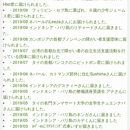
Htet君に届けられました。
・2019/09 フィリピン・セブ島に運ばれ、６歳の少年ジェーム
ス君に届けられました。
・2019/09 ネパールのLeezaさんにお届けられました。
・2019/09 インドネシア・バリ島のリチャードさんに届きまし
た。
・2019/08 カンボジアの首都プノンペンの障がい者支援団体に届
けられました。
・2019/07 台湾の首都台北で障がい者の自立生活支援活動を行
っている団体に届けられました
・2019/07 タイの首都バンコクのニピットポン君に届けられま
した
・2019/06 ネパール、カトマンズ郊外に住むSushimaさんに届け
られました。
・2019/06 インドネシアのグスティーさんに届きました。
・2019/05 インドネシア・バリ島の整備講座受講生 アナさんに
届けられました
・2019/05 タイの名門タンマサート大学の女学生チュエンナパ
さんに届けられました。
・2019/05 インドネシア・バリ島のネンガさんに届きました
・2019/05 インドネシア・バリ島のカデくんに届きました
・2019/03 ﾈﾊﾟｰﾙにﾘｸﾗｲﾆﾝｸﾞ式車いすが届きました