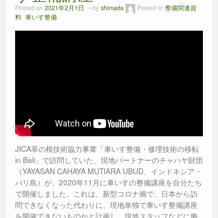
k
Posted on
2021年2月1日
by
shimada
Posted in
整備関連資
料
,
車いす整備
JICA草の根技術協力事業「車いす整備・修理技術の移転
in Bali」で訪問していた、現地パートナーのチャハヤ財団
（YAYASAN CAHAYA MUTIARA UBUD、インドネシア・
バリ島）が、2020年11月に車いすの整備講座を自分たち
で開催しました。これは、新型コロナ禍で、日本から訪
問できなくなった代わりに、現地単独で車いす整備講座
を開催できないものかと計画し、現地スタッフなどに働