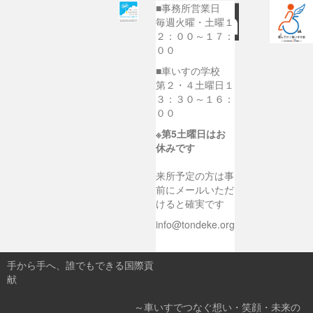
■事務所営業日
毎週火曜・土曜１
２：００～１７：
００
■車いすの学校
第２・４土曜日１
３：３０～１６：
００
※第5土曜日はお
休みです
来所予定の方は事
前にメールいただ
けると確実です
info@tondeke.org
手から手へ、誰でもできる国際貢
献
～車いすでつなぐ想い・笑顔・未来の