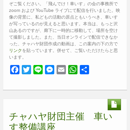
ぞご覧ください。「飛んでけ！車いす」の会の事務所で
zoom および YouTube ライブにて配信を行いました。映
像の背景に、私どもの活動の原点ともいうべき、車いす
が写っているのが見えると思います。本当は、もっと沢
山あるのですが、廊下に一時的に移動して、場所を空け
て撮影しました。また、当日オンラインで配信できなか
った、チャハヤ財団作成の動画は、この案内の下の方で
リンク
を貼っています。併せて、ご覧いただけたらと思
います。
F
T
Li
M
E
W
共
a
wi
n
e
m
h
有
c
tt
e
ss
ail
at
e
er
e
s
b
n
A
チャハヤ財団主催 車い
o
g
p
o
er
p
す整備講座