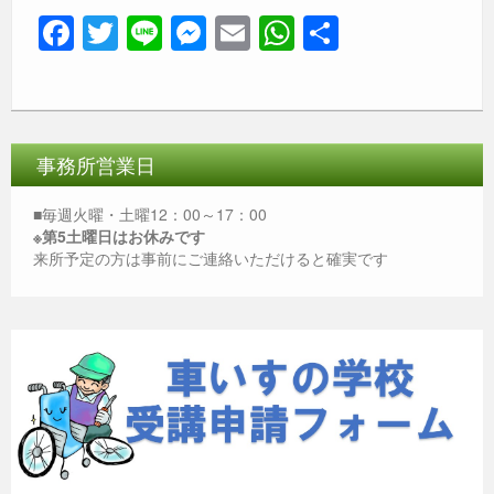
F
T
Li
M
E
W
共
a
wi
n
e
m
h
有
c
tt
e
ss
ail
at
e
er
e
s
b
n
A
事務所営業日
o
g
p
■毎週火曜・土曜12：00～17：00
o
er
p
※第5土曜日はお休みです
来所予定の方は事前にご連絡いただけると確実です
k