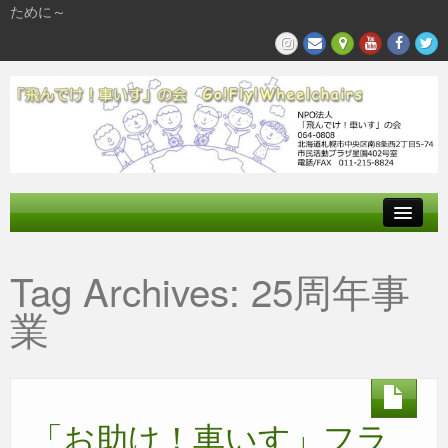
ために～
飛んでけとは
Tag Archives:
25周年事
参加する
業
私たちの活動
「お助け！車いす」フラ