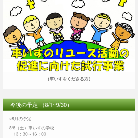
（車いすをくださる方）
今後の予定 （8/1~9/30）
○8月の予定
8/8（土）車いすの学校
13：30～16：00