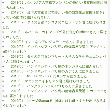
・2019/08 カンボジアの首都プノンペンの障がい者支援団体に届
けられました。
・2019/07 台湾の首都台北で障がい者の自立生活支援活動を行
っている団体に届けられました
・2019/07 タイの首都バンコクのニピットポン君に届けられま
した
・2019/06 ネパール、カトマンズ郊外に住むSushimaさんに届け
られました。
・2019/06 インドネシアのグスティーさんに届きました。
・2019/05 インドネシア・バリ島の整備講座受講生 アナさんに
届けられました
・2019/05 タイの名門タンマサート大学の女学生チュエンナパ
さんに届けられました。
・2019/05 インドネシア・バリ島のネンガさんに届きました
・2019/05 インドネシア・バリ島のカデくんに届きました
・2019/03 ﾈﾊﾟｰﾙにﾘｸﾗｲﾆﾝｸﾞ式車いすが届きました
・2019/03 マニラのエイドリアン君に届けられました
・2019/02 バングラデシュのｱﾌﾘﾔちゃんに届きました
・2019/02 インドネシア・バリ島の整備講座受講生 カデックさ
んに届けられました
・2019/01 ﾈﾊﾟｰﾙのSamar君（6歳）はお母さまと外出できるよ
うになりました