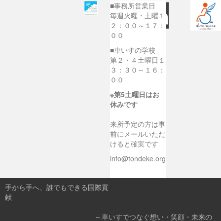
■事務所営業日
毎週火曜・土曜１
２：００～１７：
００
■車いすの学校
第２・４土曜日１
３：３０～１６：
００
※第5土曜日はお
休みです
来所予定の方は事
前にメールいただ
けると確実です
info@tondeke.org
手から手へ、誰でもできる国際貢
献
～車いすでつなぐ想い・笑顔・未来の