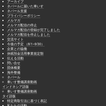
アーカイブ
ネパールに届いた車いす
ネパール支援
プライバシーポリシー
メルマガ
メルマガ配信の停止
メルマガ配信の登録が完了しました
メルマガ配信を停止しました
交流サイト
今後の予定 （8/1~9/30）
企業との協働
休眠預金活用事業規定類
伝える活動
問い合せ
団体概要
海外整備
ネパール
車いす整備講座動画
インドネシア語版
車いす整備講座動画
タイ語版
特定商取引法に基づく表記
私たちの活動