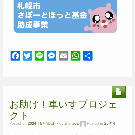
F
T
Li
M
E
W
共
a
wi
n
e
m
h
有
c
tt
e
ss
ail
at
e
er
e
s
b
n
A
お助け！車いすプロジェ
o
g
p
o
er
p
クト
k
Posted on
2024年5月15日
by
shimada
Posted in
25周年