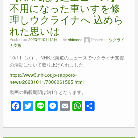
不用になった車いすを修
理しウクライナへ 込めら
れた思いは
Posted on
2023年10月12日
by
shimada
Posted in
ウクライ
ナ支援
10/11（水）、NHK北海道のニュースでウクライナ支援
の活動について取り上げられました。
https://www3.nhk.or.jp/sapporo-
news/20231011/7000061585.html
動画の掲載期間は約1年となります。
F
T
Li
M
E
W
共
a
wi
n
e
m
h
有
c
tt
e
ss
ail
at
e
er
e
s