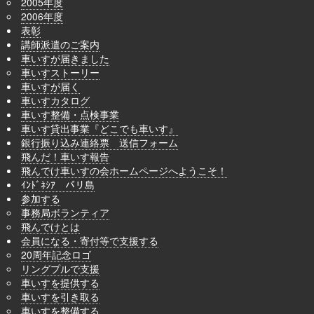
2005年度
2006年度
表彰
講師派遣のご案内
車いすが届きました
車いすストーリー
車いすが届く
車いすカタログ
車いす整備・点検事業
車いす貸出事業『どこでも車いす』
銀行振り込み連絡票 送信フォーム
飛んだ！車いす報告
飛んでけ車いすの会ホームページへようこそ！
ｲﾝﾄﾞﾈｼｱ バリ島
参加する
事務局ボランティア
飛んでけとは
会員になる・寄付等で支援する
20周年記念ロゴ
リングプルで支援
車いすを提供する
車いすを引き取る
車いすを整備する