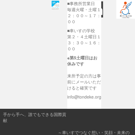
■事務所営業日
毎週火曜・土曜１
２：００～１７：
００
■車いすの学校
第２・４土曜日１
３：３０～１６：
００
※第5土曜日はお
休みです
来所予定の方は事
前にメールいただ
けると確実です
info@tondeke.org
手から手へ、誰でもできる国際貢
献
～車いすでつなぐ想い・笑顔・未来の