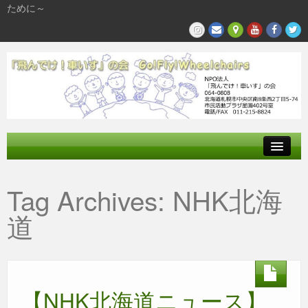
ために～
飛んでけとは
Tag Archives:
NHK北海
参加する
道
私たちの活動
【NHK北海道ニュース】