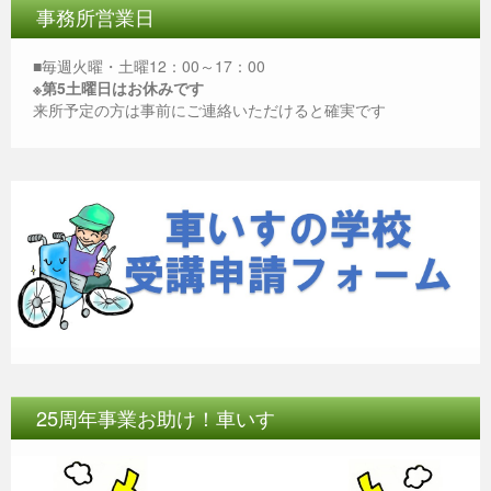
b
n
A
事務所営業日
o
g
p
■毎週火曜・土曜12：00～17：00
o
er
p
※第5土曜日はお休みです
来所予定の方は事前にご連絡いただけると確実です
k
25周年事業お助け！車いす