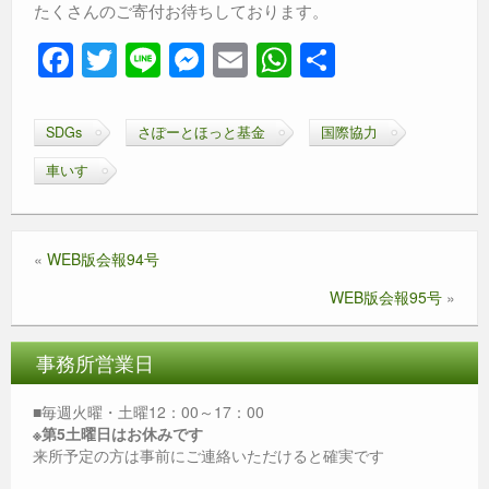
たくさんのご寄付お待ちしております。
F
T
Li
M
E
W
共
a
wi
n
e
m
h
有
c
tt
e
ss
ail
at
SDGs
さぽーとほっと基金
国際協力
e
er
e
s
車いす
b
n
A
o
g
p
o
er
p
«
WEB版会報94号
k
WEB版会報95号
»
事務所営業日
■毎週火曜・土曜12：00～17：00
※第5土曜日はお休みです
来所予定の方は事前にご連絡いただけると確実です