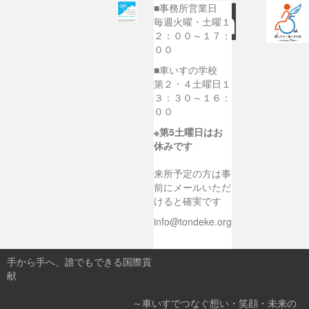
■事務所営業日
毎週火曜・土曜１
２：００～１７：
００
■車いすの学校
第２・４土曜日１
３：３０～１６：
００
※第5土曜日はお
休みです
来所予定の方は事
前にメールいただ
けると確実です
info@tondeke.org
手から手へ、誰でもできる国際貢
献
～車いすでつなぐ想い・笑顔・未来の