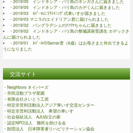
・2019/05 インドネシア・バリ島のネンガさんに届きました
・2019/05 インドネシア・バリ島のカデくんに届きました
・2019/03 ﾈﾊﾟｰﾙにﾘｸﾗｲﾆﾝｸﾞ式車いすが届きました
・2019/03 マニラのエイドリアン君に届けられました
・2019/02 バングラデシュのｱﾌﾘﾔちゃんに届きました
・2019/02 インドネシア・バリ島の整備講座受講生 カデックさ
んに届けられました
・2019/01 ﾈﾊﾟｰﾙのSamar君（6歳）はお母さまと外出できるよ
うになりました
交流サイト
・Neighbors ネイバーズ
・市民活動プラザ星園
・有限会社さいとう工房
・特定非営利活動法人アジア車いす交流センター
・特定非営利活動法人 希望の車いす
・社会福祉法人 AJU自立の家
・認定NPO法人 難民を助ける会
・財団法人 日本障害者リハビリテーション協会