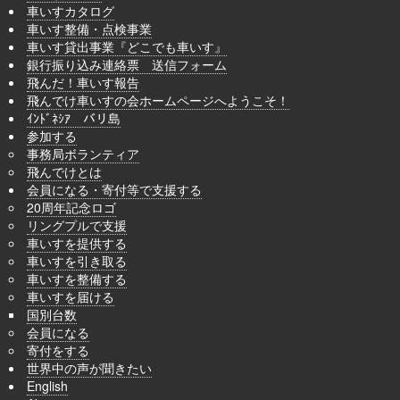
車いすカタログ
車いす整備・点検事業
車いす貸出事業『どこでも車いす』
銀行振り込み連絡票 送信フォーム
飛んだ！車いす報告
飛んでけ車いすの会ホームページへようこそ！
ｲﾝﾄﾞﾈｼｱ バリ島
参加する
事務局ボランティア
飛んでけとは
会員になる・寄付等で支援する
20周年記念ロゴ
リングプルで支援
車いすを提供する
車いすを引き取る
車いすを整備する
車いすを届ける
国別台数
会員になる
寄付をする
世界中の声が聞きたい
English