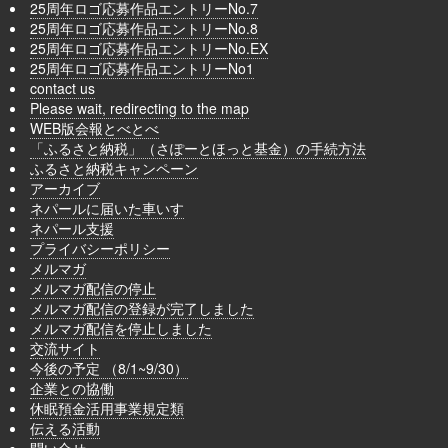
25周年ロゴ応募作品エントリーNo.7
25周年ロゴ応募作品エントリーNo.8
25周年ロゴ応募作品エントリーNo.EX
25周年ロゴ応募作品エントリーNo1
contact us
Please wait, redirecting to the map
WEB版会報とべとべ
「ふるさと納税」（さぽーとほっと基金）の手続方法
ふるさと納税キャンペーン
アーカイブ
ネパールに届いた車いす
ネパール支援
プライバシーポリシー
メルマガ
メルマガ配信の停止
メルマガ配信の登録が完了しました
メルマガ配信を停止しました
交流サイト
今後の予定 （8/1~9/30）
企業との協働
休眠預金活用事業規定類
伝える活動
問い合せ