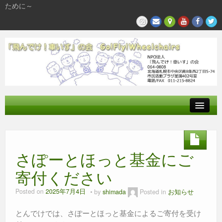
ために～
飛んでけとは
参加する
さぽーとほっと基金にご
私たちの活動
寄付ください
Posted on
2025年7月4日
by
shimada
Posted in
お知らせ
とんでけでは、さぽーとほっと基金によるご寄付を受け