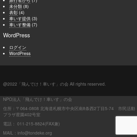
未分類
(8)
表彰
(4)
車いす提供
(3)
車いす整備
(7)
WordPress
ログイン
WordPress
@2022「飛んでけ！車いす」の会 All rights reserved.
NPO法人「飛んでけ！車いす」の会
住所：〒064-0808 北海道札幌市中央区南8条西2丁目5-74 市民活動
プラザ星園402号室
電話： 011-215-8824(FAX兼)
MAIL：info@tondeke.org