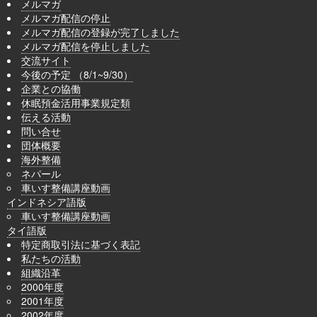
メルマガ
メルマガ配信の停止
メルマガ配信の登録が完了しました
メルマガ配信を停止しました
交流サイト
今後の予定 （8/1~9/30）
企業との協働
休眠預金活用事業規定類
伝える活動
問い合せ
団体概要
海外整備
ネパール
車いす整備講座動画
インドネシア語版
車いす整備講座動画
タイ語版
特定商取引法に基づく表記
私たちの活動
組織沿革
2000年度
2001年度
2002年度