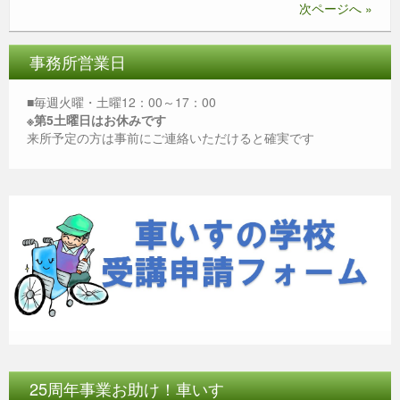
o
g
p
次ページへ »
o
er
p
k
事務所営業日
■毎週火曜・土曜12：00～17：00
※第5土曜日はお休みです
来所予定の方は事前にご連絡いただけると確実です
25周年事業お助け！車いす