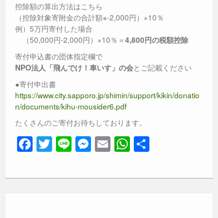
控除額の算出方法はこちら
（控除対象寄附金の合計額※-2,000円）×10％
例）5万円寄付した場合
（50,000円-2,000円）×10％＝
4,800円の税額控除
寄付申込書の団体指定欄で
とご記載ください
NPO法人「飛んでけ！車いす」の会
●寄付申出書
https://www.city.sapporo.jp/shimin/support/kikin/donatio
n/documents/kihu-mousider6.pdf
たくさんのご寄付お待ちしております。
F
T
Li
M
E
W
共
a
wi
n
e
m
h
有
c
tt
e
ss
ail
at
e
er
e
s
b
n
A