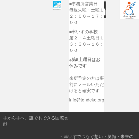
■事務所営業日
毎週火曜・土曜１
２：００～１７：
００
■車いすの学校
第２・４土曜日１
３：３０～１６：
００
※第5土曜日はお
休みです
来所予定の方は事
前にメールいただ
けると確実です
info@tondeke.org
手から手へ、誰でもできる国際貢
献
～車いすでつなぐ想い・笑顔・未来の