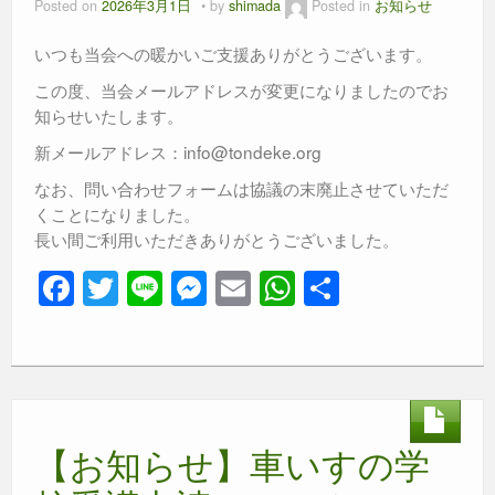
k
Posted on
2026年3月1日
by
shimada
Posted in
お知らせ
いつも当会への暖かいご支援ありがとうございます。
この度、当会メールアドレスが変更になりましたのでお
知らせいたします。
新メールアドレス：info@tondeke.org
なお、問い合わせフォームは協議の末廃止させていただ
くことになりました。
長い間ご利用いただきありがとうございました。
F
T
Li
M
E
W
共
a
wi
n
e
m
h
有
c
tt
e
ss
ail
at
e
er
e
s
b
n
A
【お知らせ】車いすの学
o
g
p