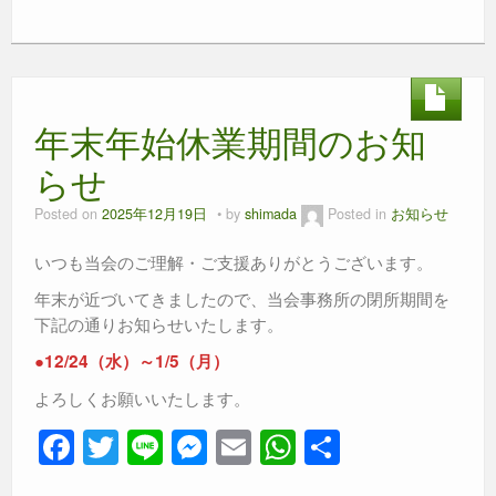
a
wi
n
e
m
h
有
c
tt
e
ss
ail
at
e
er
e
s
b
n
A
年末年始休業期間のお知
o
g
p
o
er
p
らせ
k
Posted on
2025年12月19日
by
shimada
Posted in
お知らせ
いつも当会のご理解・ご支援ありがとうございます。
年末が近づいてきましたので、当会事務所の閉所期間を
下記の通りお知らせいたします。
●12/24（水）～1/5（月）
よろしくお願いいたします。
F
T
Li
M
E
W
共
a
wi
n
e
m
h
有