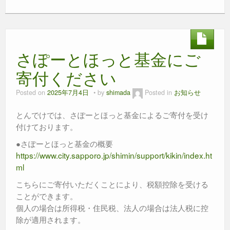
c
tt
e
ss
ail
at
e
er
e
s
b
n
A
さぽーとほっと基金にご
o
g
p
o
er
p
寄付ください
k
Posted on
2025年7月4日
by
shimada
Posted in
お知らせ
とんでけでは、さぽーとほっと基金によるご寄付を受け
付けております。
●さぽーとほっと基金の概要
https://www.city.sapporo.jp/shimin/support/kikin/index.ht
ml
こちらにご寄付いただくことにより、税額控除を受ける
ことができます。
個人の場合は所得税・住民税、法人の場合は法人税に控
除が適用されます。