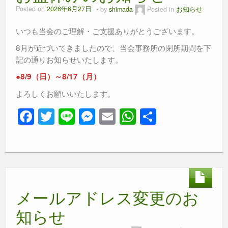
Posted on
2026年6月27日
by
shimada
Posted in
お知らせ
いつも当会のご理解・ご支援ありがとうございます。
8月が近づいてきましたので、当会事務所の閉所期間を下
記の通りお知らせいたします。
●8/9（日）～8/17（月）
よろしくお願いいたします。
F
T
Li
M
E
W
共
a
wi
n
e
m
h
有
c
tt
e
ss
ail
at
e
er
e
s
b
n
A
メールアドレス変更のお
o
g
p
o
er
p
知らせ