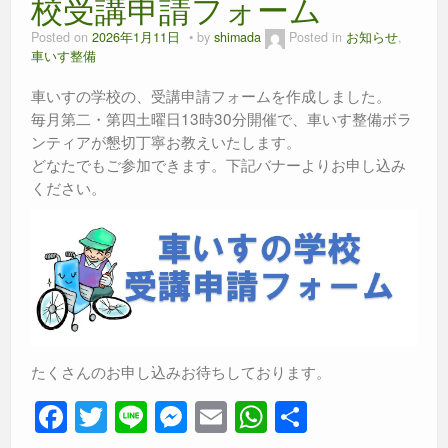
o
er
p
校受講申請フォーム
k
Posted on
2026年1月11日
by
shimada
Posted in
お知らせ
,
車いす整備
車いすの学校の、受講申請フォームを作成しました。
毎月第二・第四土曜日13時30分開催で、車いす整備ボラ
ンティアが懇切丁寧お教えいたします。
どなたでもご参加できます。下記バナーよりお申し込み
ください。
たくさんのお申し込みお待ちしております。
F
T
Li
M
E
W
共