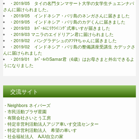
・2019/05 タイの名門タンマサート大学の女学生チュエンナパ
さんに届けられました。
・2019/05 インドネシア・バリ島のネンガさんに届きました
・2019/05 インドネシア・バリ島のカデくんに届きました
・2019/03 ﾈﾊﾟｰﾙにﾘｸﾗｲﾆﾝｸﾞ式車いすが届きました
・2019/03 マニラのエイドリアン君に届けられました
・2019/02 バングラデシュのｱﾌﾘﾔちゃんに届きました
・2019/02 インドネシア・バリ島の整備講座受講生 カデックさ
んに届けられました
・2019/01 ﾈﾊﾟｰﾙのSamar君（6歳）はお母さまと外出できるよ
うになりました
交流サイト
・Neighbors ネイバーズ
・市民活動プラザ星園
・有限会社さいとう工房
・特定非営利活動法人アジア車いす交流センター
・特定非営利活動法人 希望の車いす
・社会福祉法人 AJU自立の家