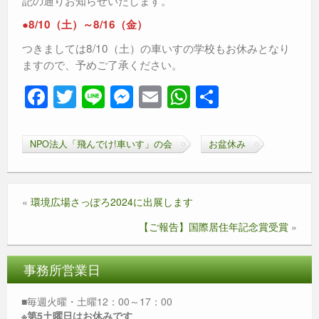
記の通りお知らせいたします。
●8/10（土）～8/16（金）
つきましては8/10（土）の車いすの学校もお休みとなり
ますので、予めご了承ください。
F
T
Li
M
E
W
共
a
wi
n
e
m
h
有
c
tt
e
ss
ail
at
NPO法人「飛んでけ!車いす」の会
お盆休み
e
er
e
s
b
n
A
«
環境広場さっぽろ2024に出展します
o
g
p
o
er
p
【ご報告】国際居住年記念賞受賞
»
k
事務所営業日
■毎週火曜・土曜12：00～17：00
※第5土曜日はお休みです