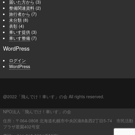
届いた方から
(3)
整備関連資料
(2)
旅行者から
(7)
未分類
(8)
表彰
(4)
車いす提供
(3)
車いす整備
(7)
WordPress
ログイン
WordPress
@2022「飛んでけ！車いす」の会 All rights reserved.
NPO法人「飛んでけ！車いす」の会
住所：〒064-0808 北海道札幌市中央区南8条西2丁目5-74 市民活動
プラザ星園402号室