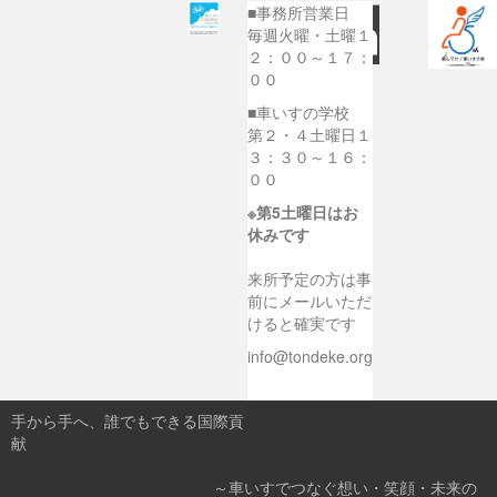
■事務所営業日
毎週火曜・土曜１
２：００～１７：
００
■車いすの学校
第２・４土曜日１
３：３０～１６：
００
※第5土曜日はお
休みです
来所予定の方は事
前にメールいただ
けると確実です
info@tondeke.org
手から手へ、誰でもできる国際貢
献
～車いすでつなぐ想い・笑顔・未来の