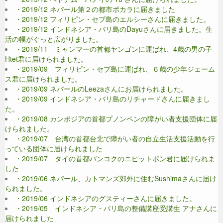
・2019/12 ネパール第２の都市ポカラに届きました
・2019/12 フィリピン・セブ島のエルシーさんに届きました。
・2019/12 インドネシア・バリ島のDayuさんに届きました。生
活の幅がぐっと広がりました。
・2019/11 ミャンマーの首都ヤンゴンに運ばれ、4歳の男の子
Htet君に届けられました。
・2019/09 フィリピン・セブ島に運ばれ、６歳の少年ジェーム
ス君に届けられました。
・2019/09 ネパールのLeezaさんにお届けられました。
・2019/09 インドネシア・バリ島のリチャードさんに届きまし
た。
・2019/08 カンボジアの首都プノンペンの障がい者支援団体に届
けられました。
・2019/07 台湾の首都台北で障がい者の自立生活支援活動を行
っている団体に届けられました
・2019/07 タイの首都バンコクのニピットポン君に届けられま
した
・2019/06 ネパール、カトマンズ郊外に住むSushimaさんに届け
られました。
・2019/06 インドネシアのグスティーさんに届きました。
・2019/05 インドネシア・バリ島の整備講座受講生 アナさんに
届けられました