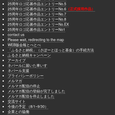
25周年ロゴ応募作品エントリーNo.5
25周年ロゴ応募作品エントリーNo.6
（正式採用作品）
25周年ロゴ応募作品エントリーNo.7
25周年ロゴ応募作品エントリーNo.8
25周年ロゴ応募作品エントリーNo.EX
25周年ロゴ応募作品エントリーNo1
contact us
Please wait, redirecting to the map
WEB版会報とべとべ
「ふるさと納税」（さぽーとほっと基金）の手続方法
ふるさと納税キャンペーン
アーカイブ
ネパールに届いた車いす
ネパール支援
プライバシーポリシー
メルマガ
メルマガ配信の停止
メルマガ配信の登録が完了しました
メルマガ配信を停止しました
交流サイト
今後の予定 （8/1~9/30）
企業との協働