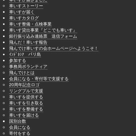
車いすストーリー
車いすが届く
車いすカタログ
車いす整備・点検事業
車いす貸出事業『どこでも車いす』
銀行振り込み連絡票 送信フォーム
飛んだ！車いす報告
飛んでけ車いすの会ホームページへようこそ！
ｲﾝﾄﾞﾈｼｱ バリ島
参加する
事務局ボランティア
飛んでけとは
会員になる・寄付等で支援する
20周年記念ロゴ
リングプルで支援
車いすを提供する
車いすを引き取る
車いすを整備する
車いすを届ける
国別台数
会員になる
寄付をする